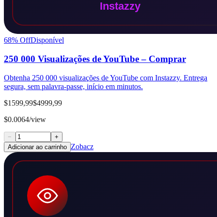
68
% Off
Disponível
250 000 Visualizações de YouTube – Comprar
Obtenha 250 000 visualizações de YouTube com Instazzy. Entrega
segura, sem palavra-passe, início em minutos.
$1599,99
$4999,99
$0.0064/view
−
+
Zobacz
Adicionar ao carrinho