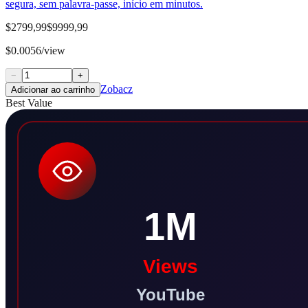
segura, sem palavra-passe, início em minutos.
$2799,99
$9999,99
$0.0056/view
−
+
Zobacz
Adicionar ao carrinho
Best Value