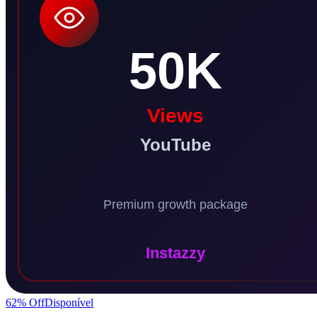
62
% Off
Disponível