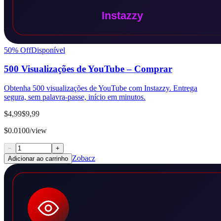
50
% Off
Disponível
500 Visualizações de YouTube – Comprar
Obtenha 500 visualizações de YouTube com Instazzy. Entrega
segura, sem palavra-passe, início em minutos.
$4,99
$9,99
$0.0100/view
−
+
Zobacz
Adicionar ao carrinho