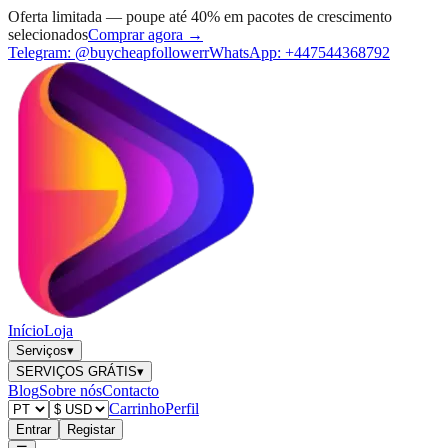
Oferta limitada — poupe até 40% em pacotes de crescimento
selecionados
Comprar agora →
Telegram:
@buycheapfollowerr
WhatsApp:
+447544368792
Início
Loja
Serviços
▾
SERVIÇOS GRÁTIS
▾
Blog
Sobre nós
Contacto
Carrinho
Perfil
Entrar
Registar