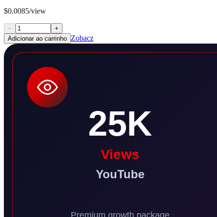
$0.0085/view
−
+
Zobacz
Adicionar ao carrinho