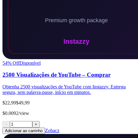
54
% Off
Disponível
2500 Visualizações de YouTube – Comprar
Obtenha 2500 visualizações de YouTube com Instazzy. Entrega
segura, sem palavra-passe, início em minutos.
$22,99
$49,99
$0.0092/view
−
+
Zobacz
Adicionar ao carrinho