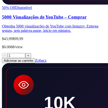
56
% Off
Disponível
5000 Visualizações de YouTube – Comprar
Obtenha 5000 visualizações de YouTube com Instazzy. Entrega
segura, sem palavra-passe, início em minutos.
$43,99
$99,99
$0.0088/view
−
+
Zobacz
Adicionar ao carrinho