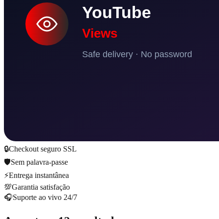
🔒
Checkout seguro SSL
🛡️
Sem palavra-passe
⚡
Entrega instantânea
💯
Garantia satisfação
🎧
Suporte ao vivo 24/7