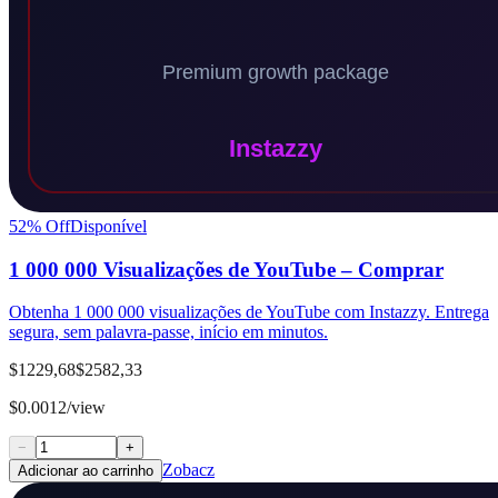
52
% Off
Disponível
1 000 000 Visualizações de YouTube – Comprar
Obtenha 1 000 000 visualizações de YouTube com Instazzy. Entrega
segura, sem palavra-passe, início em minutos.
$1229,68
$2582,33
$0.0012/view
−
+
Zobacz
Adicionar ao carrinho