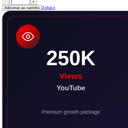
−
+
Zobacz
Adicionar ao carrinho