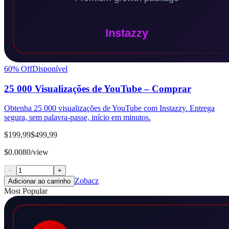
60
% Off
Disponível
25 000 Visualizações de YouTube – Comprar
Obtenha 25 000 visualizações de YouTube com Instazzy. Entrega
segura, sem palavra-passe, início em minutos.
$199,99
$499,99
$0.0080/view
−
+
Zobacz
Adicionar ao carrinho
Most Popular