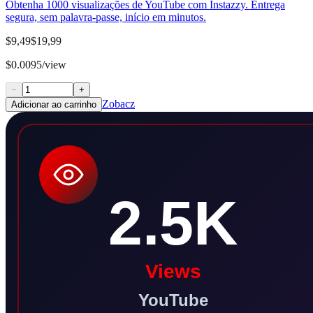
Obtenha 1000 visualizações de YouTube com Instazzy. Entrega
segura, sem palavra-passe, início em minutos.
$9,49
$19,99
$0.0095/view
−
+
Zobacz
Adicionar ao carrinho