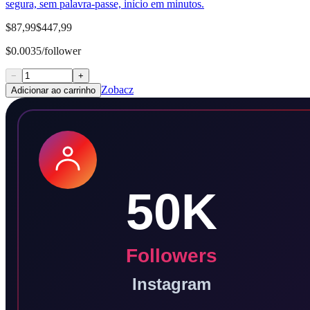
segura, sem palavra-passe, início em minutos.
$87,99
$447,99
$0.0035/follower
−
+
Zobacz
Adicionar ao carrinho