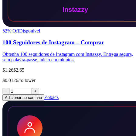
52
% Off
Disponível
100 Seguidores de Instagram – Comprar
Obtenha 100 seguidores de Instagram com Instazzy. Entrega segura,
sem palavra-passe, início em minutos.
$1,26
$2,65
$0.0126/follower
−
+
Zobacz
Adicionar ao carrinho