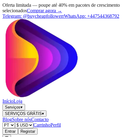
Oferta limitada — poupe até 40% em pacotes de crescimento
selecionados
Comprar agora →
Telegram:
@buycheapfollowerr
WhatsApp:
+447544368792
Início
Loja
Serviços
▾
SERVIÇOS GRÁTIS
▾
Blog
Sobre nós
Contacto
Carrinho
Perfil
Entrar
Registar