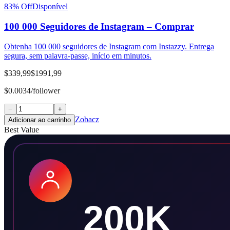
83
% Off
Disponível
100 000 Seguidores de Instagram – Comprar
Obtenha 100 000 seguidores de Instagram com Instazzy. Entrega
segura, sem palavra-passe, início em minutos.
$339,99
$1991,99
$0.0034/follower
−
+
Zobacz
Adicionar ao carrinho
Best Value