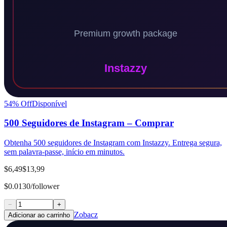
54
% Off
Disponível
500 Seguidores de Instagram – Comprar
Obtenha 500 seguidores de Instagram com Instazzy. Entrega segura,
sem palavra-passe, início em minutos.
$6,49
$13,99
$0.0130/follower
−
+
Zobacz
Adicionar ao carrinho