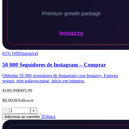
81
% Off
Disponível
50 000 Seguidores de Instagram – Comprar
Obtenha 50 000 seguidores de Instagram com Instazzy. Entrega
segura, sem palavra-passe, início em minutos.
$189,99
$995,99
$0.0038/follower
−
+
Zobacz
Adicionar ao carrinho