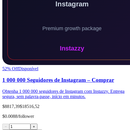
52
% Off
Disponível
1 000 000 Seguidores de Instagram – Comprar
Obtenha 1 000 000 seguidores de Instagram com Instazzy. Entrega
segura, sem palavra-passe, início em minutos.
$8817,39
$18516,52
$0.0088/follower
−
+