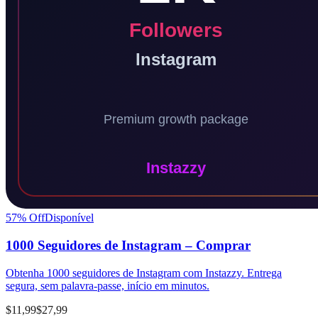
57
% Off
Disponível
1000 Seguidores de Instagram – Comprar
Obtenha 1000 seguidores de Instagram com Instazzy. Entrega
segura, sem palavra-passe, início em minutos.
$11,99
$27,99