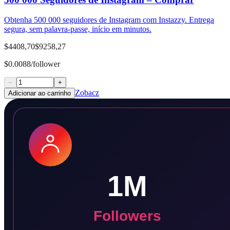
Obtenha 500 000 seguidores de Instagram com Instazzy. Entrega
segura, sem palavra-passe, início em minutos.
$4408,70
$9258,27
$0.0088/follower
−
+
Zobacz
Adicionar ao carrinho