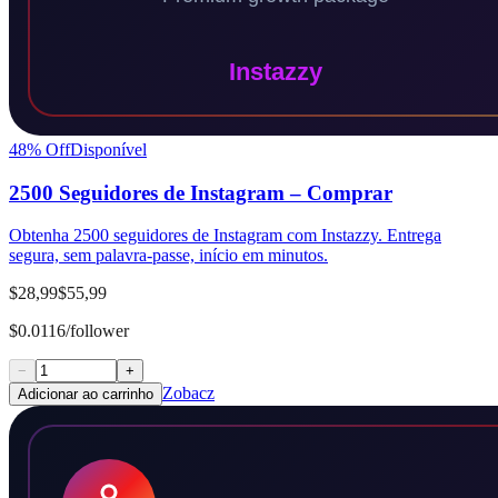
48
% Off
Disponível
2500 Seguidores de Instagram – Comprar
Obtenha 2500 seguidores de Instagram com Instazzy. Entrega
segura, sem palavra-passe, início em minutos.
$28,99
$55,99
$0.0116/follower
−
+
Zobacz
Adicionar ao carrinho