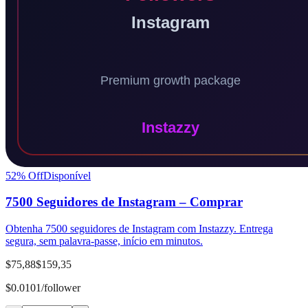
52
% Off
Disponível
7500 Seguidores de Instagram – Comprar
Obtenha 7500 seguidores de Instagram com Instazzy. Entrega
segura, sem palavra-passe, início em minutos.
$75,88
$159,35
$0.0101/follower