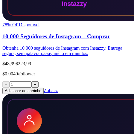
78
% Off
Disponível
10 000 Seguidores de Instagram – Comprar
Obtenha 10 000 seguidores de Instagram com Instazzy. Entrega
segura, sem palavra-passe, início em minutos.
$48,99
$223,99
$0.0049/follower
−
+
Zobacz
Adicionar ao carrinho