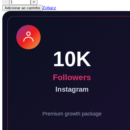
−
+
Zobacz
Adicionar ao carrinho