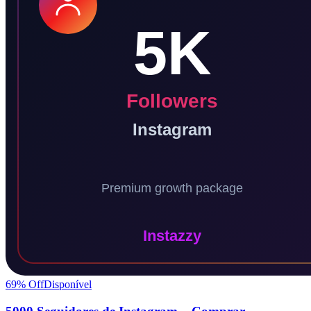
69
% Off
Disponível