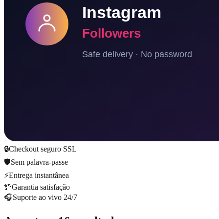
🔒
Checkout seguro SSL
🛡️
Sem palavra-passe
⚡
Entrega instantânea
💯
Garantia satisfação
🎧
Suporte ao vivo 24/7