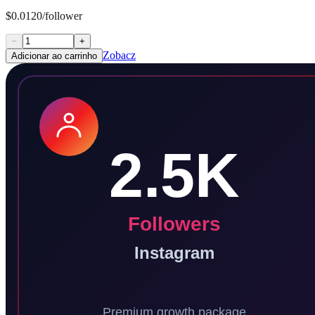
$0.0120/follower
−
+
Zobacz
Adicionar ao carrinho