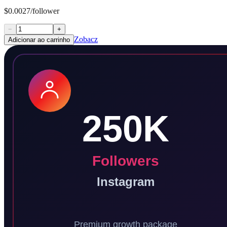
$0.0027/follower
−
+
Zobacz
Adicionar ao carrinho