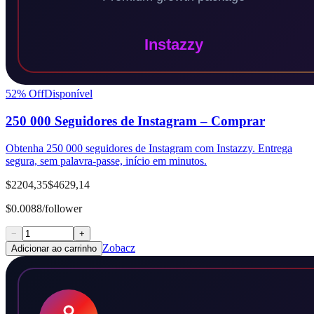
52
% Off
Disponível
250 000 Seguidores de Instagram – Comprar
Obtenha 250 000 seguidores de Instagram com Instazzy. Entrega
segura, sem palavra-passe, início em minutos.
$2204,35
$4629,14
$0.0088/follower
−
+
Zobacz
Adicionar ao carrinho