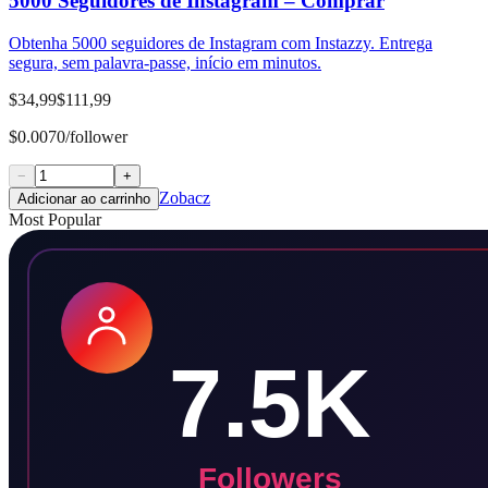
5000 Seguidores de Instagram – Comprar
Obtenha 5000 seguidores de Instagram com Instazzy. Entrega
segura, sem palavra-passe, início em minutos.
$34,99
$111,99
$0.0070/follower
−
+
Zobacz
Adicionar ao carrinho
Most Popular