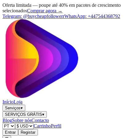
Oferta limitada — poupe até 40% em pacotes de crescimento
selecionados
Comprar agora →
Telegram:
@buycheapfollowerr
WhatsApp:
+447544368792
Início
Loja
Serviços
▾
SERVIÇOS GRÁTIS
▾
Blog
Sobre nós
Contacto
Carrinho
Perfil
Entrar
Registar