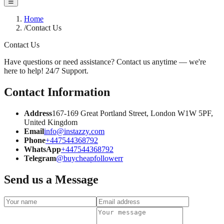
☰
Home
/
Contact Us
Contact Us
Have questions or need assistance? Contact us anytime — we're
here to help! 24/7 Support.
Contact Information
Address
167-169 Great Portland Street, London W1W 5PF,
United Kingdom
Email
info@instazzy.com
Phone
+447544368792
WhatsApp
+447544368792
Telegram
@buycheapfollowerr
Send us a Message