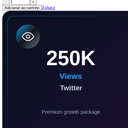
−
+
Zobacz
Adicionar ao carrinho