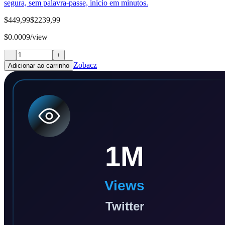
segura, sem palavra-passe, início em minutos.
$449,99
$2239,99
$0.0009/view
−
+
Zobacz
Adicionar ao carrinho