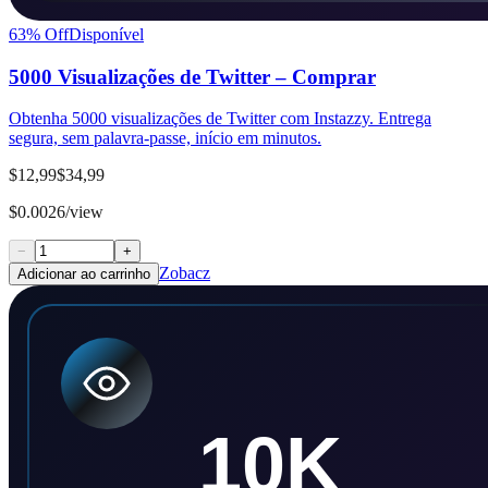
63
% Off
Disponível
5000 Visualizações de Twitter – Comprar
Obtenha 5000 visualizações de Twitter com Instazzy. Entrega
segura, sem palavra-passe, início em minutos.
$12,99
$34,99
$0.0026/view
−
+
Zobacz
Adicionar ao carrinho