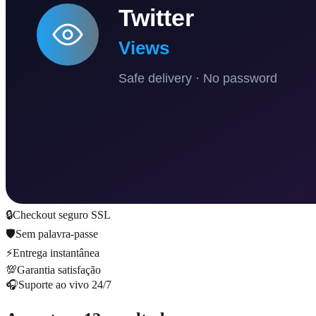
🔒
Checkout seguro SSL
🛡️
Sem palavra-passe
⚡
Entrega instantânea
💯
Garantia satisfação
🎧
Suporte ao vivo 24/7