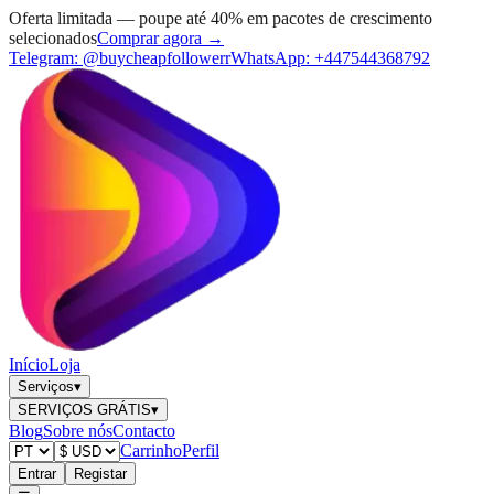
Oferta limitada — poupe até 40% em pacotes de crescimento
selecionados
Comprar agora →
Telegram:
@buycheapfollowerr
WhatsApp:
+447544368792
Início
Loja
Serviços
▾
SERVIÇOS GRÁTIS
▾
Blog
Sobre nós
Contacto
Carrinho
Perfil
Entrar
Registar