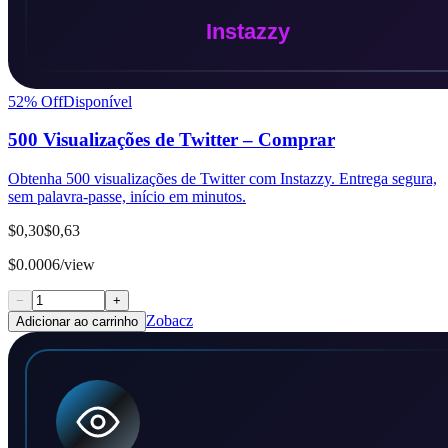
52
% Off
Disponível
500 Visualizações de Twitter – Comprar
Obtenha 500 visualizações de Twitter com Instazzy. Entrega segura,
sem palavra-passe, início em minutos.
$0,30
$0,63
$0.0006/view
−
+
Zobacz
Adicionar ao carrinho