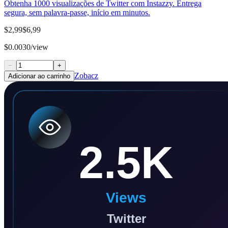
Obtenha 1000 visualizações de Twitter com Instazzy. Entrega
segura, sem palavra-passe, início em minutos.
$2,99
$6,99
$0.0030/view
−
+
Zobacz
Adicionar ao carrinho