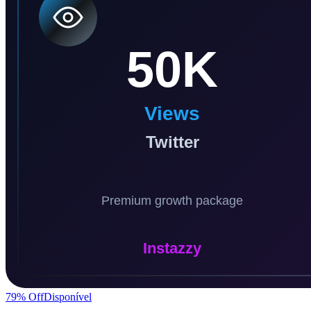
79
% Off
Disponível