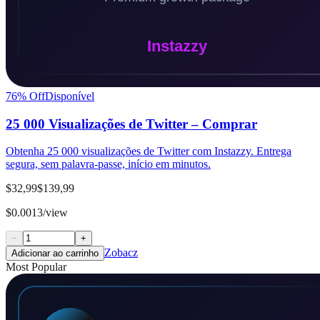
76
% Off
Disponível
25 000 Visualizações de Twitter – Comprar
Obtenha 25 000 visualizações de Twitter com Instazzy. Entrega
segura, sem palavra-passe, início em minutos.
$32,99
$139,99
$0.0013/view
−
+
Zobacz
Adicionar ao carrinho
Most Popular