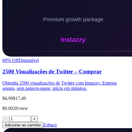
60
% Off
Disponível
2500 Visualizações de Twitter – Comprar
Obtenha 2500 visualizações de Twitter com Instazzy. Entrega
segura, sem palavra-passe, início em minutos.
$6,99
$17,49
$0.0028/view
−
+
Zobacz
Adicionar ao carrinho