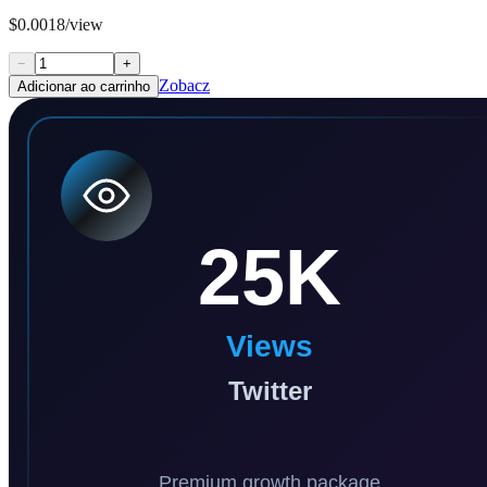
$0.0018/view
−
+
Zobacz
Adicionar ao carrinho