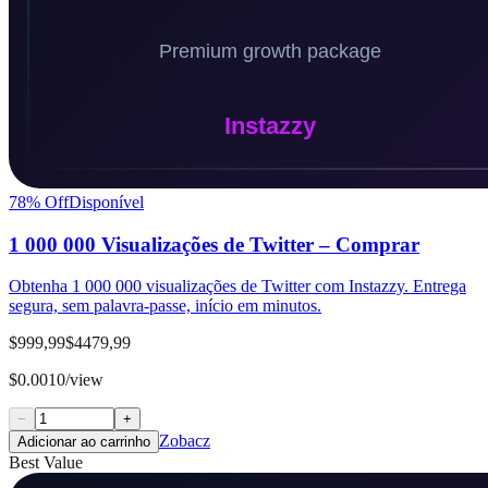
78
% Off
Disponível
1 000 000 Visualizações de Twitter – Comprar
Obtenha 1 000 000 visualizações de Twitter com Instazzy. Entrega
segura, sem palavra-passe, início em minutos.
$999,99
$4479,99
$0.0010/view
−
+
Zobacz
Adicionar ao carrinho
Best Value