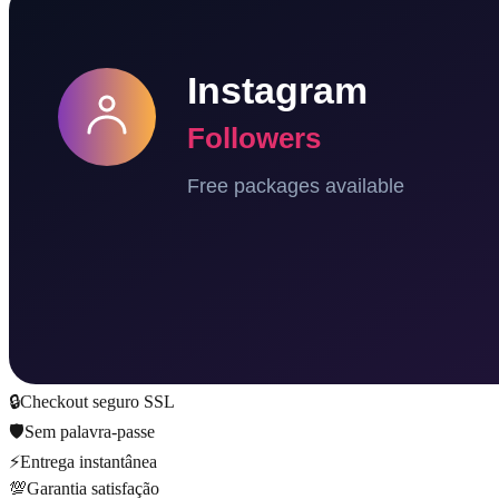
🔒
Checkout seguro SSL
🛡️
Sem palavra-passe
⚡
Entrega instantânea
💯
Garantia satisfação