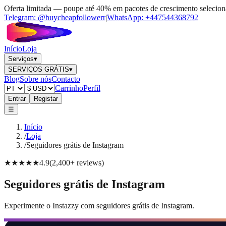
Oferta limitada — poupe até 40% em pacotes de crescimento selecio
Telegram:
@buycheapfollowerr
|
WhatsApp:
+447544368792
Início
Loja
Serviços
▾
SERVIÇOS GRÁTIS
▾
Blog
Sobre nós
Contacto
Carrinho
Perfil
Entrar
Registar
☰
Início
/
Loja
/
Seguidores grátis de Instagram
★★★★★
4.9
(
2,400+
reviews
)
Seguidores grátis de Instagram
Experimente o Instazzy com seguidores grátis de Instagram.