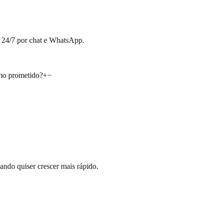
e 24/7 por chat e WhatsApp.
omo prometido?
+
−
uando quiser crescer mais rápido.