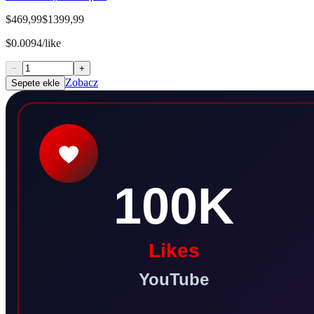
$469,99
$1399,99
$0.0094/like
−
+
Zobacz
Sepete ekle