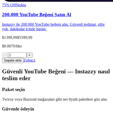
75
% Off
Stokta
200.000 YouTube Beğeni Satın Al
Instazzy ile 200.000 YouTube beğeni alın. Güvenli teslimat, şifre
yok, dakikalar içinde başlar.
$1399,99
$5599,99
$0.0070/like
−
+
Zobacz
Sepete ekle
Güvenli YouTube Beğeni — Instazzy nasıl
teslim eder
Paket seçin
Twicsy veya Buzzoid mağazaları gibi net fiyatlı paketlere göz atın.
Güvenle ödeyin