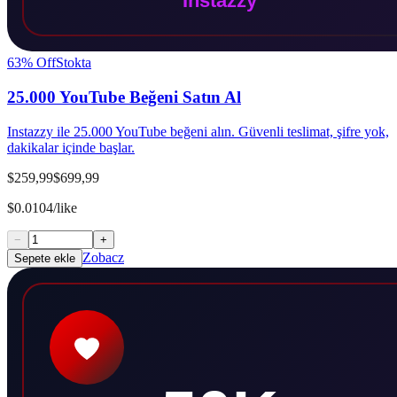
63
% Off
Stokta
25.000 YouTube Beğeni Satın Al
Instazzy ile 25.000 YouTube beğeni alın. Güvenli teslimat, şifre yok,
dakikalar içinde başlar.
$259,99
$699,99
$0.0104/like
−
+
Zobacz
Sepete ekle