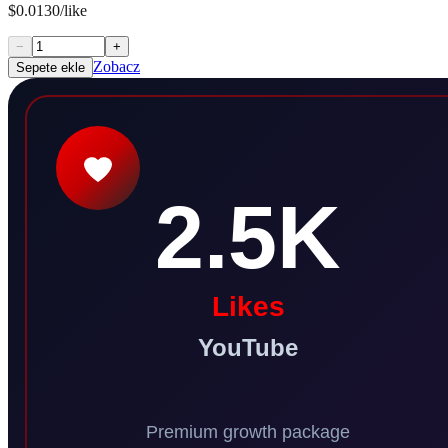
$0.0130/like
−
+
Zobacz
Sepete ekle