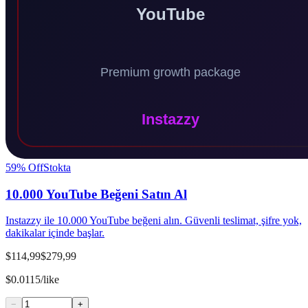
59
% Off
Stokta
10.000 YouTube Beğeni Satın Al
Instazzy ile 10.000 YouTube beğeni alın. Güvenli teslimat, şifre yok,
dakikalar içinde başlar.
$114,99
$279,99
$0.0115/like
−
+