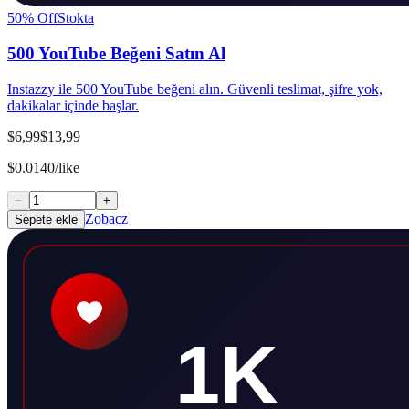
50
% Off
Stokta
500 YouTube Beğeni Satın Al
Instazzy ile 500 YouTube beğeni alın. Güvenli teslimat, şifre yok,
dakikalar içinde başlar.
$6,99
$13,99
$0.0140/like
−
+
Zobacz
Sepete ekle