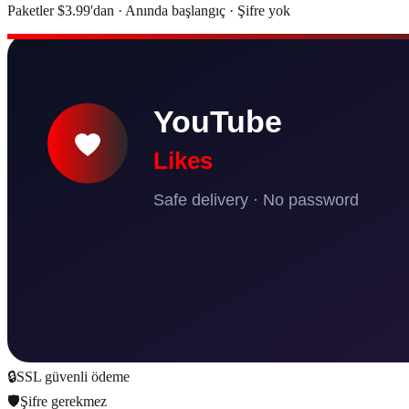
Paketler $3.99'dan · Anında başlangıç · Şifre yok
🔒
SSL güvenli ödeme
🛡️
Şifre gerekmez