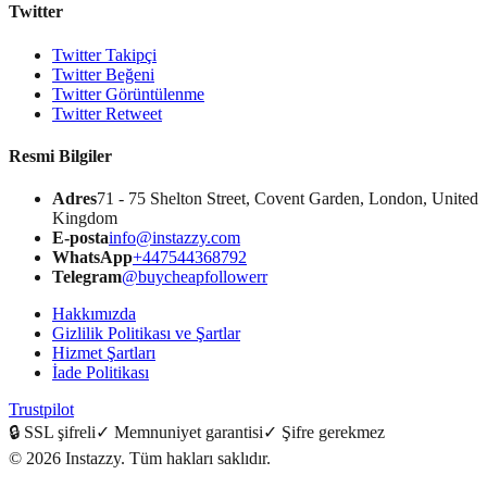
Twitter
Twitter Takipçi
Twitter Beğeni
Twitter Görüntülenme
Twitter Retweet
Resmi Bilgiler
Adres
71 - 75 Shelton Street, Covent Garden, London, United
Kingdom
E-posta
info@instazzy.com
WhatsApp
+447544368792
Telegram
@buycheapfollowerr
Hakkımızda
Gizlilik Politikası ve Şartlar
Hizmet Şartları
İade Politikası
Trustpilot
🔒
SSL şifreli
✓
Memnuniyet garantisi
✓
Şifre gerekmez
©
2026
Instazzy
.
Tüm hakları saklıdır.