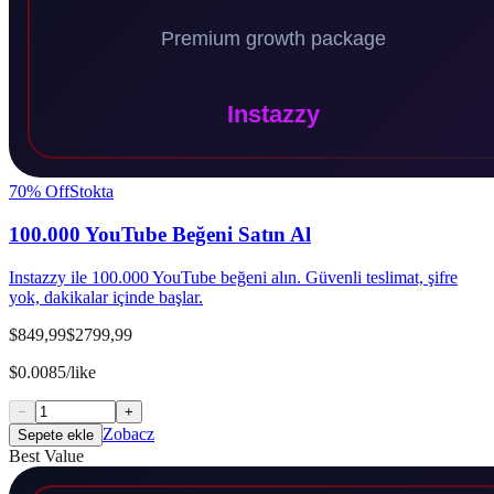
70
% Off
Stokta
100.000 YouTube Beğeni Satın Al
Instazzy ile 100.000 YouTube beğeni alın. Güvenli teslimat, şifre
yok, dakikalar içinde başlar.
$849,99
$2799,99
$0.0085/like
−
+
Zobacz
Sepete ekle
Best Value