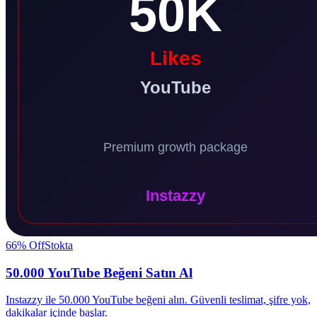
66
% Off
Stokta
50.000 YouTube Beğeni Satın Al
Instazzy ile 50.000 YouTube beğeni alın. Güvenli teslimat, şifre yok,
dakikalar içinde başlar.