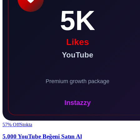
57
% Off
Stokta
5.000 YouTube Beğeni Satın Al