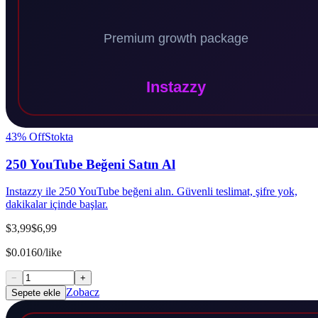
43
% Off
Stokta
250 YouTube Beğeni Satın Al
Instazzy ile 250 YouTube beğeni alın. Güvenli teslimat, şifre yok,
dakikalar içinde başlar.
$3,99
$6,99
$0.0160/like
−
+
Zobacz
Sepete ekle