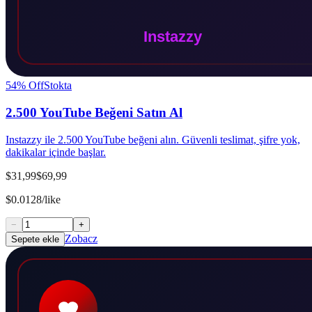
54
% Off
Stokta
2.500 YouTube Beğeni Satın Al
Instazzy ile 2.500 YouTube beğeni alın. Güvenli teslimat, şifre yok,
dakikalar içinde başlar.
$31,99
$69,99
$0.0128/like
−
+
Zobacz
Sepete ekle