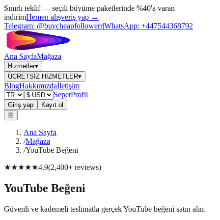
Sınırlı teklif — seçili büyüme paketlerinde %40'a varan
indirim
Hemen alışveriş yap →
Telegram:
@buycheapfollowerr
|
WhatsApp:
+447544368792
Ana Sayfa
Mağaza
Hizmetler
▾
ÜCRETSİZ HİZMETLER
▾
Blog
Hakkımızda
İletişim
Sepet
Profil
Giriş yap
Kayıt ol
☰
Ana Sayfa
/
Mağaza
/
YouTube Beğeni
★★★★★
4.9
(
2,400+
reviews
)
YouTube Beğeni
Güvenli ve kademeli teslimatla gerçek YouTube beğeni satın alın.