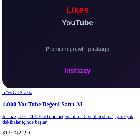
54
% Off
Stokta
1.000 YouTube Beğeni Satın Al
Instazzy ile 1.000 YouTube beğeni alın. Güvenli teslimat, şifre yok,
dakikalar içinde başlar.
$12,99
$27,99