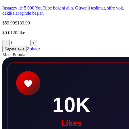
Instazzy ile 5.000 YouTube beğeni alın. Güvenli teslimat, şifre yok,
dakikalar içinde başlar.
$59,99
$139,99
$0.0120/like
−
+
Zobacz
Sepete ekle
Most Popular