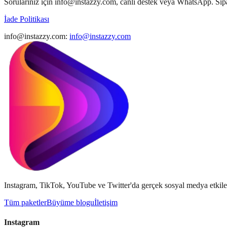
Sorularınız için info@instazzy.com, canlı destek veya WhatsApp. Sipariş
İade Politikası
info@instazzy.com
:
info@instazzy.com
Instagram, TikTok, YouTube ve Twitter'da gerçek sosyal medya etkileşi
Tüm paketler
Büyüme blogu
İletişim
Instagram