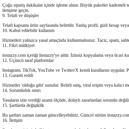
Çoğu sipariş dakikalar içinde işleme alınır. Büyük paketler kademeli te
iletişime geçin.
9. Telafi ve düşüşler
Telafi kapsamı ürün sayfasında belirtilir. Yanlış profil, gizli hesap vey
10. Kabul edilebilir kullanım
Hizmetleri yalnızca yasal amaçlarla kullanmalısınız. Taciz, spam, sahtec
11. Fikri mülkiyet
instazzy.com içeriği Instazzy'ye aittir. İzinsiz kopyalama veya ticari ku
12. Üçüncü taraf platformlar
Instagram, TikTok, YouTube ve Twitter/X kendi kurallarını uygular. Pl
13. Garanti reddi
Hizmetler 'olduğu gibi' sunulur. Belirli satış, viral erişim veya kalıcı m
14. Sorumluluk sınırı
Yasaların izin verdiği azami ölçüde, dolaylı zararlardan sorumlu değiliz
15. Şartlarda değişiklik
Bu şartları zaman zaman güncelleyebiliriz. Güncel sürüm instazzy.com'
16. İletişim