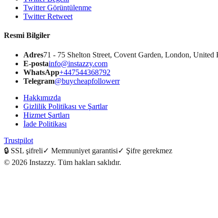
Twitter Görüntülenme
Twitter Retweet
Resmi Bilgiler
Adres
71 - 75 Shelton Street, Covent Garden, London, Unite
E-posta
info@instazzy.com
WhatsApp
+447544368792
Telegram
@buycheapfollowerr
Hakkımızda
Gizlilik Politikası ve Şartlar
Hizmet Şartları
İade Politikası
Trustpilot
🔒
SSL şifreli
✓
Memnuniyet garantisi
✓
Şifre gerekmez
©
2026
Instazzy
.
Tüm hakları saklıdır.