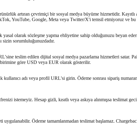
in görünürlük artıran çevrimiçi bir sosyal medya büyüme hizmetidir. Kayıt
ok, YouTube, Google, Meta veya Twitter/X'i temsil etmiyoruz ve bu pla
ak yasal olarak sözleşme yapma ehliyetine sahip olduğunuzu beyan edersi
ı sizin sorumluluğunuzdadır.
L'sine teslim edilen dijital sosyal medya pazarlama hizmetleri satar. Pak
ra birimine göre USD veya EUR olarak gösterilir.
 kullanıcı adı veya profil URL'si girin. Ödeme sonrası sipariş numaranız
renizi istemeyiz. Hesap gizli, kısıtlı veya askıya alınmışsa teslimat gec
reti uygulanabilir. Ödeme tamamlanmadan teslimat başlamaz. Chargebac