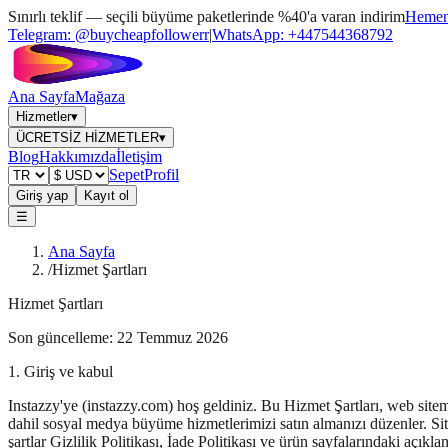
Sınırlı teklif — seçili büyüme paketlerinde %40'a varan indirim
Hemen 
Telegram:
@buycheapfollowerr
|
WhatsApp:
+447544368792
Ana Sayfa
Mağaza
Hizmetler
▾
ÜCRETSİZ HİZMETLER
▾
Blog
Hakkımızda
İletişim
Sepet
Profil
Giriş yap
Kayıt ol
☰
Ana Sayfa
/
Hizmet Şartları
Hizmet Şartları
Son güncelleme: 22 Temmuz 2026
1. Giriş ve kabul
Instazzy'ye (instazzy.com) hoş geldiniz. Bu Hizmet Şartları, web sit
dahil sosyal medya büyüme hizmetlerimizi satın almanızı düzenler. Sit
şartlar Gizlilik Politikası, İade Politikası ve ürün sayfalarındaki açıklam