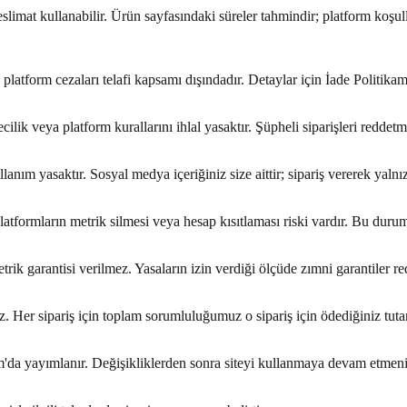
slimat kullanabilir. Ürün sayfasındaki süreler tahmindir; platform koşull
a platform cezaları telafi kapsamı dışındadır. Detaylar için İade Politika
ilik veya platform kurallarını ihlal yasaktır. Şüpheli siparişleri reddet
llanım yasaktır. Sosyal medya içeriğiniz size aittir; sipariş vererek yalnı
atformların metrik silmesi veya hesap kısıtlaması riski vardır. Bu duru
etrik garantisi verilmez. Yasaların izin verdiği ölçüde zımni garantiler re
. Her sipariş için toplam sorumluluğumuz o sipariş için ödediğiniz tutarl
da yayımlanır. Değişikliklerden sonra siteyi kullanmaya devam etmeniz 