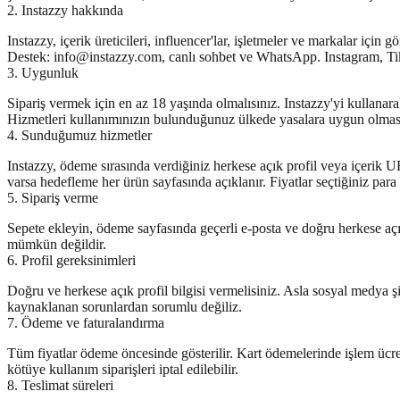
2. Instazzy hakkında
Instazzy, içerik üreticileri, influencer'lar, işletmeler ve markalar iç
Destek: info@instazzy.com, canlı sohbet ve WhatsApp. Instagram, TikT
3. Uygunluk
Sipariş vermek için en az 18 yaşında olmalısınız. Instazzy'yi kullanar
Hizmetleri kullanımınızın bulunduğunuz ülkede yasalara uygun olmas
4. Sunduğumuz hizmetler
Instazzy, ödeme sırasında verdiğiniz herkese açık profil veya içerik UR
varsa hedefleme her ürün sayfasında açıklanır. Fiyatlar seçtiğiniz pa
5. Sipariş verme
Sepete ekleyin, ödeme sayfasında geçerli e-posta ve doğru herkese açık
mümkün değildir.
6. Profil gereksinimleri
Doğru ve herkese açık profil bilgisi vermelisiniz. Asla sosyal medya şif
kaynaklanan sorunlardan sorumlu değiliz.
7. Ödeme ve faturalandırma
Tüm fiyatlar ödeme öncesinde gösterilir. Kart ödemelerinde işlem üc
kötüye kullanım siparişleri iptal edilebilir.
8. Teslimat süreleri