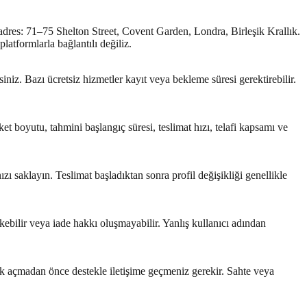
lı adres: 71–75 Shelton Street, Covent Garden, Londra, Birleşik Krallık.
tformlarla bağlantılı değiliz.
niz. Bazı ücretsiz hizmetler kayıt veya bekleme süresi gerektirebilir.
et boyutu, tahmini başlangıç süresi, teslimat hızı, telafi kapsamı ve
ı saklayın. Teslimat başladıktan sonra profil değişikliği genellikle
ikebilir veya iade hakkı oluşmayabilir. Yanlış kullanıcı adından
k açmadan önce destekle iletişime geçmeniz gerekir. Sahte veya