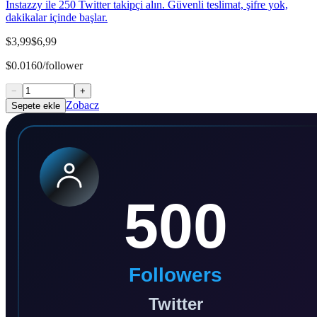
Instazzy ile 250 Twitter takipçi alın. Güvenli teslimat, şifre yok,
dakikalar içinde başlar.
$3,99
$6,99
$0.0160/follower
−
+
Zobacz
Sepete ekle