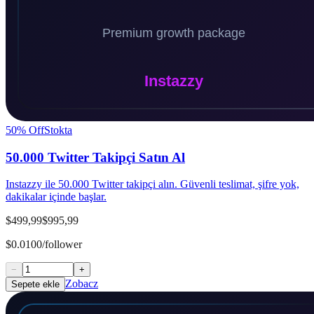
50
% Off
Stokta
50.000 Twitter Takipçi Satın Al
Instazzy ile 50.000 Twitter takipçi alın. Güvenli teslimat, şifre yok,
dakikalar içinde başlar.
$499,99
$995,99
$0.0100/follower
−
+
Zobacz
Sepete ekle