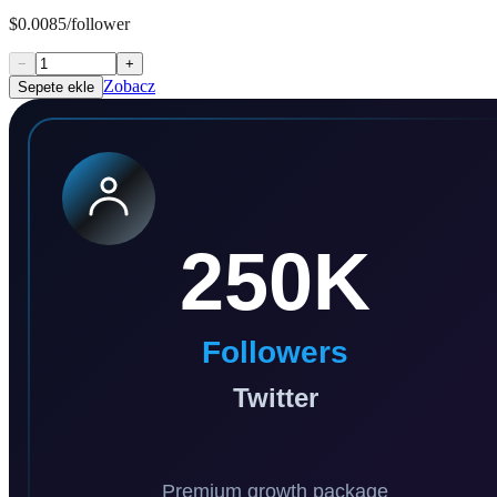
$0.0085/follower
−
+
Zobacz
Sepete ekle