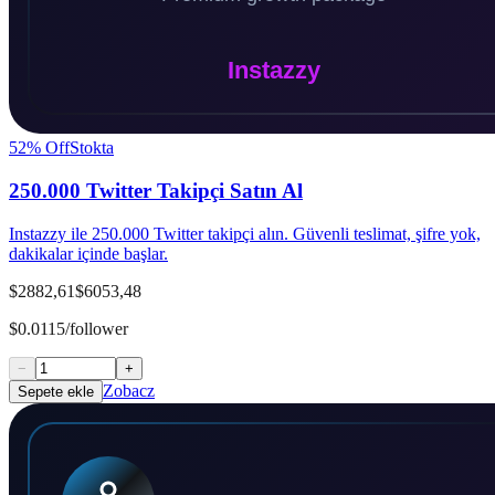
52
% Off
Stokta
250.000 Twitter Takipçi Satın Al
Instazzy ile 250.000 Twitter takipçi alın. Güvenli teslimat, şifre yok,
dakikalar içinde başlar.
$2882,61
$6053,48
$0.0115/follower
−
+
Zobacz
Sepete ekle