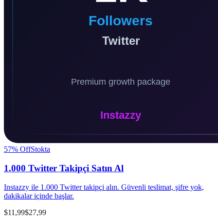
57
% Off
Stokta
1.000 Twitter Takipçi Satın Al
Instazzy ile 1.000 Twitter takipçi alın. Güvenli teslimat, şifre yok,
dakikalar içinde başlar.
$11,99
$27,99