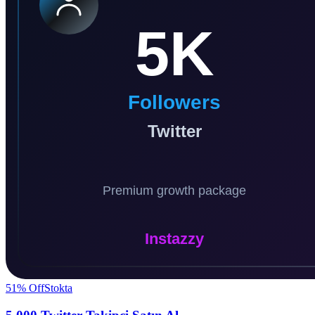
51
% Off
Stokta