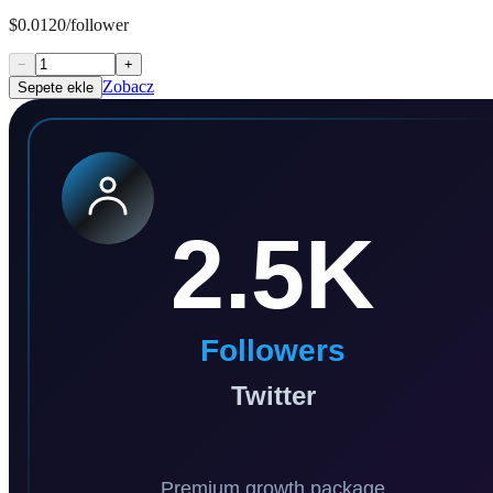
$0.0120/follower
−
+
Zobacz
Sepete ekle