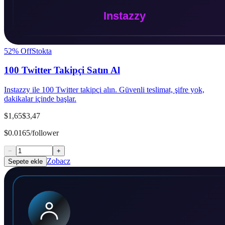
52
% Off
Stokta
100 Twitter Takipçi Satın Al
Instazzy ile 100 Twitter takipçi alın. Güvenli teslimat, şifre yok,
dakikalar içinde başlar.
$1,65
$3,47
$0.0165/follower
−
+
Zobacz
Sepete ekle