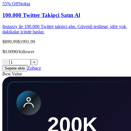
55
% Off
Stokta
100.000 Twitter Takipçi Satın Al
Instazzy ile 100.000 Twitter takipçi alın. Güvenli teslimat, şifre yok,
dakikalar içinde başlar.
$899,99
$1991,99
$0.0090/follower
−
+
Zobacz
Sepete ekle
Best Value