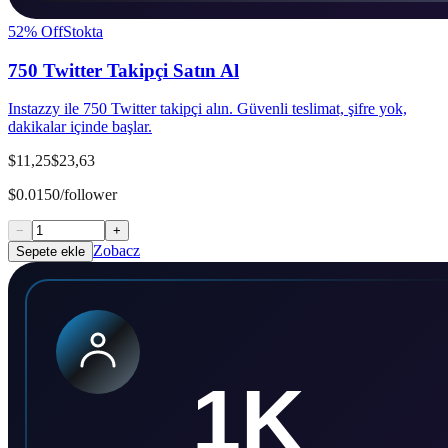
52
% Off
Stokta
750 Twitter Takipçi Satın Al
Instazzy ile 750 Twitter takipçi alın. Güvenli teslimat, şifre yok,
dakikalar içinde başlar.
$11,25
$23,63
$0.0150/follower
−
+
Zobacz
Sepete ekle