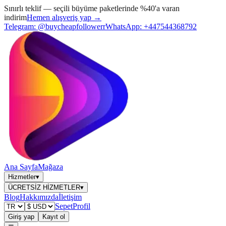
Sınırlı teklif — seçili büyüme paketlerinde %40'a varan
indirim
Hemen alışveriş yap →
Telegram:
@buycheapfollowerr
WhatsApp:
+447544368792
Ana Sayfa
Mağaza
Hizmetler
▾
ÜCRETSİZ HİZMETLER
▾
Blog
Hakkımızda
İletişim
Sepet
Profil
Giriş yap
Kayıt ol