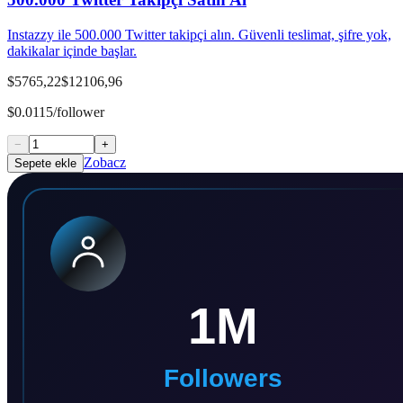
Instazzy ile 500.000 Twitter takipçi alın. Güvenli teslimat, şifre yok,
dakikalar içinde başlar.
$5765,22
$12106,96
$0.0115/follower
−
+
Zobacz
Sepete ekle