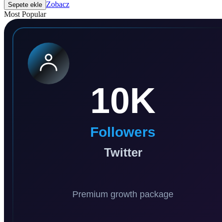
Zobacz
Sepete ekle
Most Popular