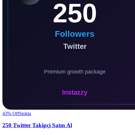
43
% Off
Stokta
250 Twitter Takipçi Satın Al