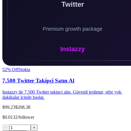
52
% Off
Stokta
7.500 Twitter Takipçi Satın Al
Instazzy ile 7.500 Twitter takipçi alın. Güvenli teslimat, şifre yok,
dakikalar içinde başlar.
$99,23
$208,38
$0.0132/follower
−
+