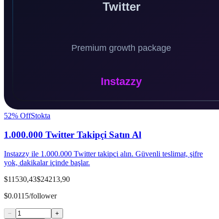
52
% Off
Stokta
1.000.000 Twitter Takipçi Satın Al
Instazzy ile 1.000.000 Twitter takipçi alın. Güvenli teslimat, şifre
yok, dakikalar içinde başlar.
$11530,43
$24213,90
$0.0115/follower
−
+