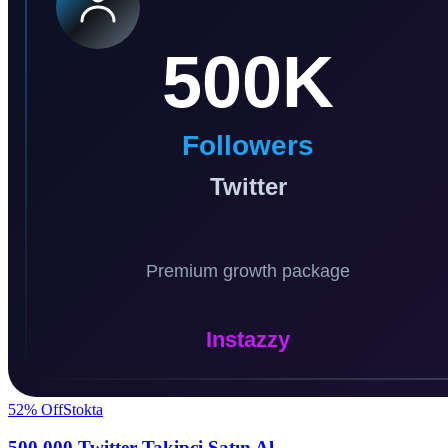
52
% Off
Stokta
500.000 Twitter Takipçi Satın Al