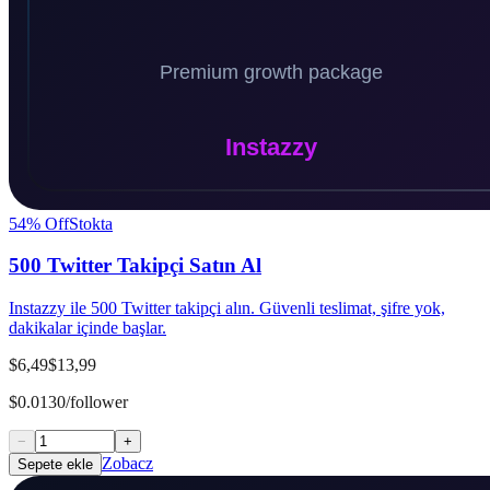
54
% Off
Stokta
500 Twitter Takipçi Satın Al
Instazzy ile 500 Twitter takipçi alın. Güvenli teslimat, şifre yok,
dakikalar içinde başlar.
$6,49
$13,99
$0.0130/follower
−
+
Zobacz
Sepete ekle