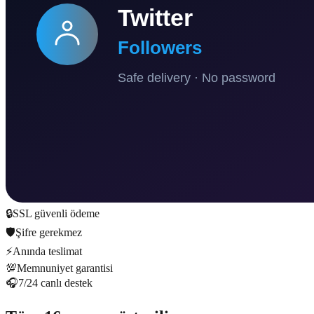
🔒
SSL güvenli ödeme
🛡️
Şifre gerekmez
⚡
Anında teslimat
💯
Memnuniyet garantisi
🎧
7/24 canlı destek