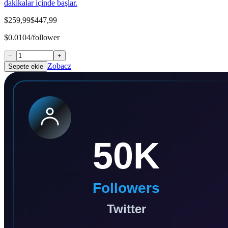
dakikalar içinde başlar.
$259,99
$447,99
$0.0104/follower
−
+
Zobacz
Sepete ekle