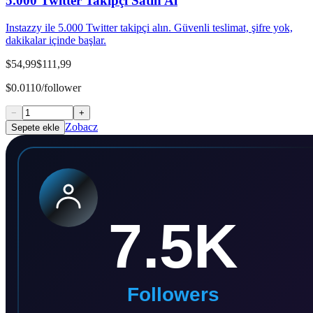
5.000 Twitter Takipçi Satın Al
Instazzy ile 5.000 Twitter takipçi alın. Güvenli teslimat, şifre yok,
dakikalar içinde başlar.
$54,99
$111,99
$0.0110/follower
−
+
Zobacz
Sepete ekle