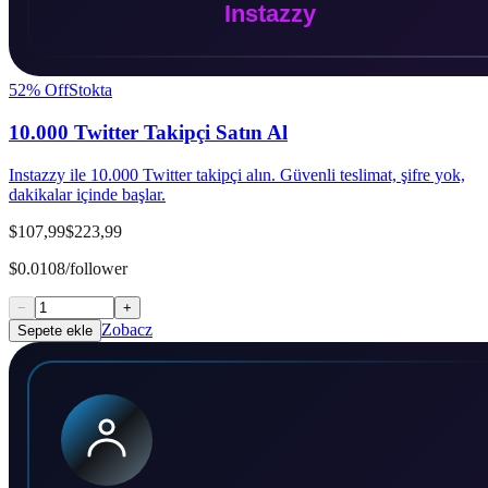
52
% Off
Stokta
10.000 Twitter Takipçi Satın Al
Instazzy ile 10.000 Twitter takipçi alın. Güvenli teslimat, şifre yok,
dakikalar içinde başlar.
$107,99
$223,99
$0.0108/follower
−
+
Zobacz
Sepete ekle