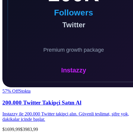
57
% Off
Stokta
200.000 Twitter Takipçi Satın Al
Instazzy ile 200.000 Twitter takipçi alın. Güvenli teslimat, şifre yok,
dakikalar içinde başlar.
$1699,99
$3983,99