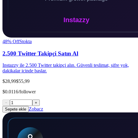
48
% Off
Stokta
2.500 Twitter Takipçi Satın Al
Instazzy ile 2.500 Twitter takipçi alın. Güvenli teslimat, şifre yok,
dakikalar içinde başlar.
$28,99
$55,99
$0.0116/follower
−
+
Zobacz
Sepete ekle