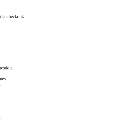
i la checkout.
uestion.
tes.
.
.