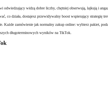
i odwiedzający widzą dobre liczby, chętniej obserwują, lajkują i angażu
ć, co działa, dostajesz przewidywalny boost wspierający strategię treś
nele. Każde zamówienie jak normalny zakup online: wybierz pakiet, poda
ajlepszych długoterminowych wyników na TikTok.
Tok