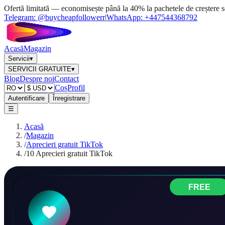
Ofertă limitată — economisește până la 40% la pachetele de creștere s
Telegram:
@buycheapfollowerr
|
WhatsApp:
+447544368792
Acasă
Magazin
Servicii
▾
SERVICII GRATUITE
▾
Blog
Despre noi
Contact
Coș
Profil
Autentificare
Înregistrare
☰
Acasă
/
Magazin
/
Aprecieri gratuit TikTok
/
10 Aprecieri gratuit TikTok