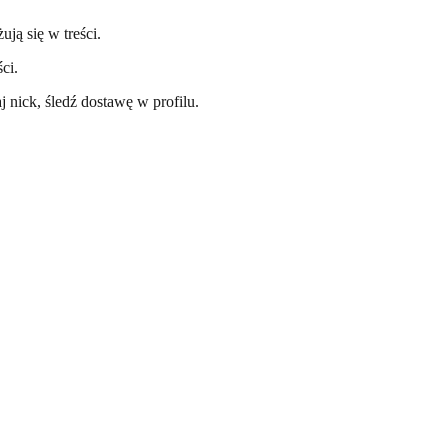
ją się w treści.
ci.
j nick, śledź dostawę w profilu.