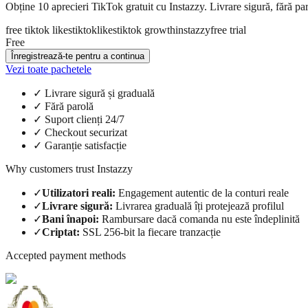
Obține 10 aprecieri TikTok gratuit cu Instazzy. Livrare sigură, fără par
free tiktok likes
tiktok
likes
tiktok growth
instazzy
free trial
Free
Înregistrează-te pentru a continua
Vezi toate pachetele
✓
Livrare sigură și graduală
✓
Fără parolă
✓
Suport clienți 24/7
✓
Checkout securizat
✓
Garanție satisfacție
Why customers trust Instazzy
✓
Utilizatori reali
:
Engagement autentic de la conturi reale
✓
Livrare sigură
:
Livrarea graduală îți protejează profilul
✓
Bani înapoi
:
Rambursare dacă comanda nu este îndeplinită
✓
Criptat
:
SSL 256-bit la fiecare tranzacție
Accepted payment methods