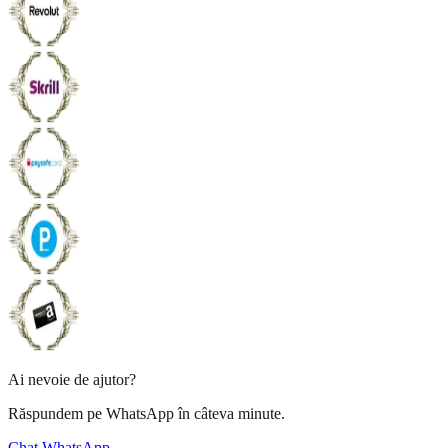
Ai nevoie de ajutor?
Răspundem pe WhatsApp în câteva minute.
Chat WhatsApp