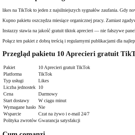
likes na TikTok to jeden z najsilniejszych sygnałów zaufania. Gdy now
Kupno pakietu oszczędza miesiące organicznej pracy. Zamiast zgadywa
Instazzy stawia na jakość gratuit tiktok aprecieri — nie fałszywe pa
Połącz ten pakiet z dobrą treścią i regularnymi publikacjami dla n
Przegląd pakietu 10 Aprecieri gratuit Tik
Pakiet
10 Aprecieri gratuit TikTok
Platforma
TikTok
Typ usługi
Likes
Liczba jednostek
10
Cena
Darmowy
Start dostawy
W ciągu minut
Wymagane hasło
Nie
Wsparcie
Czat na żywo i e-mail 24/7
Polityka zwrotów
Gwarancja satysfakcji
Cum comanzi