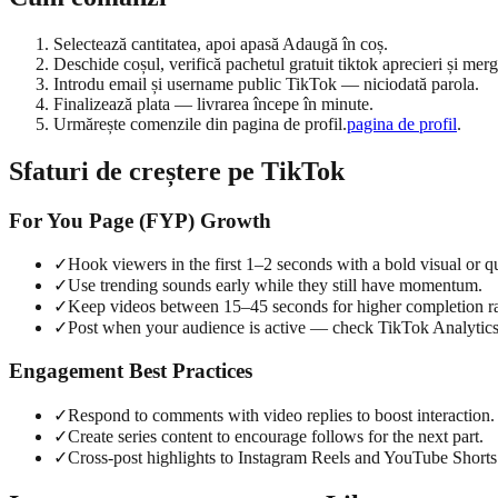
Selectează cantitatea, apoi apasă Adaugă în coș.
Deschide coșul, verifică pachetul gratuit tiktok aprecieri și merg
Introdu email și username public TikTok — niciodată parola.
Finalizează plata — livrarea începe în minute.
Urmărește comenzile din pagina de profil.
pagina de profil
.
Sfaturi de creștere pe TikTok
For You Page (FYP) Growth
✓
Hook viewers in the first 1–2 seconds with a bold visual or q
✓
Use trending sounds early while they still have momentum.
✓
Keep videos between 15–45 seconds for higher completion ra
✓
Post when your audience is active — check TikTok Analytics
Engagement Best Practices
✓
Respond to comments with video replies to boost interaction.
✓
Create series content to encourage follows for the next part.
✓
Cross-post highlights to Instagram Reels and YouTube Shorts