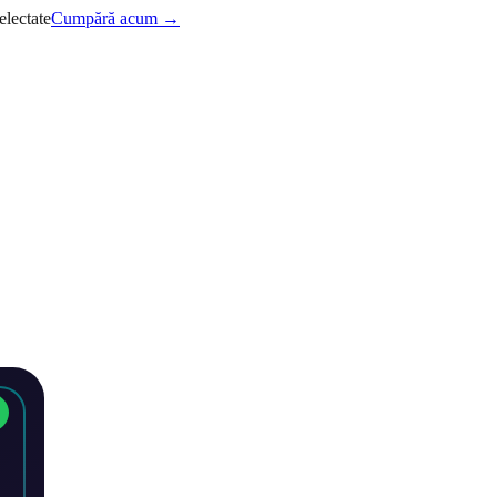
electate
Cumpără acum →