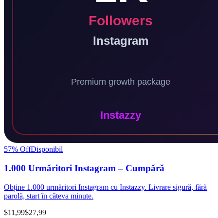
57
% Off
Disponibil
1.000 Urmăritori Instagram – Cumpără
Obține 1.000 urmăritori Instagram cu Instazzy. Livrare sigură, fără
parolă, start în câteva minute.
$11,99
$27,99