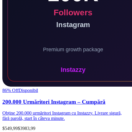
86
% Off
Disponibil
200.000 Urmăritori Instagram – Cumpără
Obține 200.000 urmăritori Instagram cu Instazzy. Livrare sigură,
fără parolă, start în câteva minute.
$549,99
$3983,99