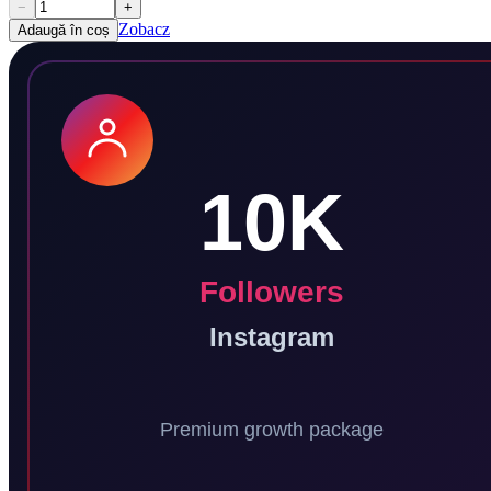
−
+
Zobacz
Adaugă în coș