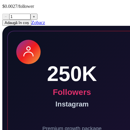
$0.0027/follower
−
+
Zobacz
Adaugă în coș