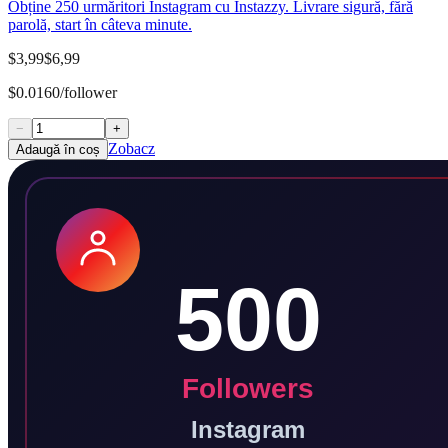
Obține 250 urmăritori Instagram cu Instazzy. Livrare sigură, fără
parolă, start în câteva minute.
$3,99
$6,99
$0.0160/follower
−
+
Zobacz
Adaugă în coș