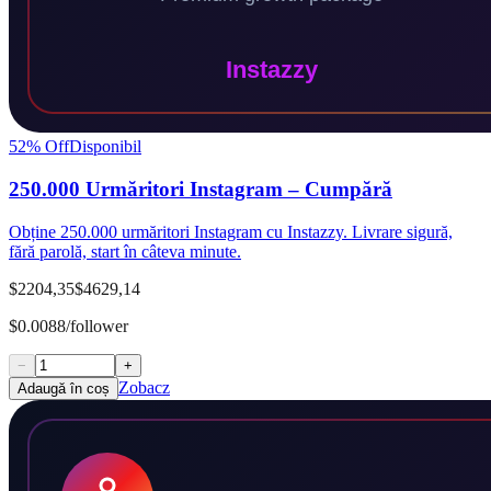
52
% Off
Disponibil
250.000 Urmăritori Instagram – Cumpără
Obține 250.000 urmăritori Instagram cu Instazzy. Livrare sigură,
fără parolă, start în câteva minute.
$2204,35
$4629,14
$0.0088/follower
−
+
Zobacz
Adaugă în coș