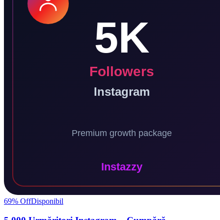
69
% Off
Disponibil