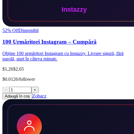
52
% Off
Disponibil
100 Urmăritori Instagram – Cumpără
Obține 100 urmăritori Instagram cu Instazzy. Livrare sigură, fără
parolă, start în câteva minute.
$1,26
$2,65
$0.0126/follower
−
+
Zobacz
Adaugă în coș