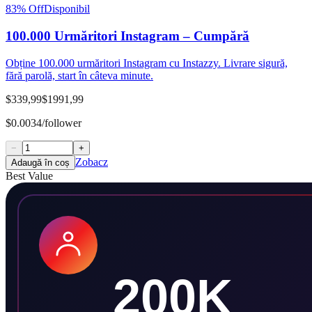
83
% Off
Disponibil
100.000 Urmăritori Instagram – Cumpără
Obține 100.000 urmăritori Instagram cu Instazzy. Livrare sigură,
fără parolă, start în câteva minute.
$339,99
$1991,99
$0.0034/follower
−
+
Zobacz
Adaugă în coș
Best Value