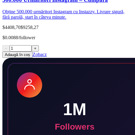
Obține 500.000 urmăritori Instagram cu Instazzy. Livrare sigură,
fără parolă, start în câteva minute.
$4408,70
$9258,27
$0.0088/follower
−
+
Zobacz
Adaugă în coș