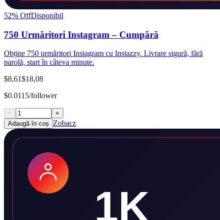
52
% Off
Disponibil
750 Urmăritori Instagram – Cumpără
Obține 750 urmăritori Instagram cu Instazzy. Livrare sigură, fără
parolă, start în câteva minute.
$8,61
$18,08
$0.0115/follower
−
+
Zobacz
Adaugă în coș