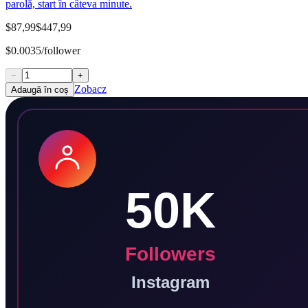
parolă, start în câteva minute.
$87,99
$447,99
$0.0035/follower
−
+
Zobacz
Adaugă în coș