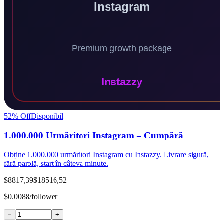
52
% Off
Disponibil
1.000.000 Urmăritori Instagram – Cumpără
Obține 1.000.000 urmăritori Instagram cu Instazzy. Livrare sigură,
fără parolă, start în câteva minute.
$8817,39
$18516,52
$0.0088/follower
−
+