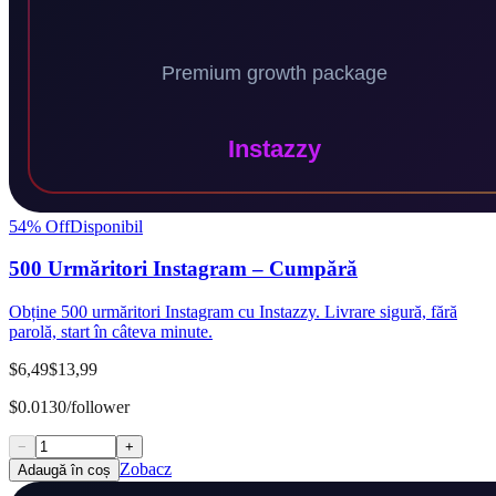
54
% Off
Disponibil
500 Urmăritori Instagram – Cumpără
Obține 500 urmăritori Instagram cu Instazzy. Livrare sigură, fără
parolă, start în câteva minute.
$6,49
$13,99
$0.0130/follower
−
+
Zobacz
Adaugă în coș