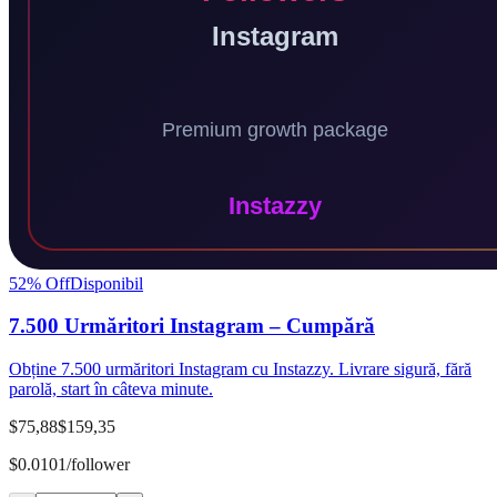
52
% Off
Disponibil
7.500 Urmăritori Instagram – Cumpără
Obține 7.500 urmăritori Instagram cu Instazzy. Livrare sigură, fără
parolă, start în câteva minute.
$75,88
$159,35
$0.0101/follower