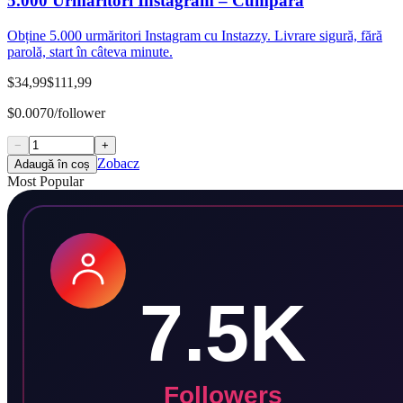
5.000 Urmăritori Instagram – Cumpără
Obține 5.000 urmăritori Instagram cu Instazzy. Livrare sigură, fără
parolă, start în câteva minute.
$34,99
$111,99
$0.0070/follower
−
+
Zobacz
Adaugă în coș
Most Popular