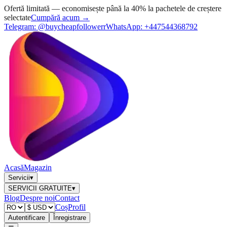
Ofertă limitată — economisește până la 40% la pachetele de creștere
selectate
Cumpără acum →
Telegram:
@buycheapfollowerr
WhatsApp:
+447544368792
Acasă
Magazin
Servicii
▾
SERVICII GRATUITE
▾
Blog
Despre noi
Contact
Coș
Profil
Autentificare
Înregistrare