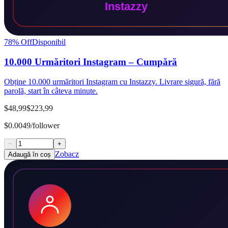
78
% Off
Disponibil
10.000 Urmăritori Instagram – Cumpără
Obține 10.000 urmăritori Instagram cu Instazzy. Livrare sigură, fără
parolă, start în câteva minute.
$48,99
$223,99
$0.0049/follower
−
+
Zobacz
Adaugă în coș