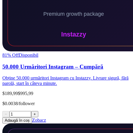
81
% Off
Disponibil
50.000 Urmăritori Instagram – Cumpără
Obține 50.000 urmăritori Instagram cu Instazzy. Livrare sigură, fără
parolă, start în câteva minute.
$189,99
$995,99
$0.0038/follower
−
+
Zobacz
Adaugă în coș