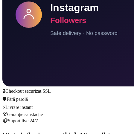
🔒
Checkout securizat SSL
🛡️
Fără parolă
⚡
Livrare instant
💯
Garanție satisfacție
🎧
Suport live 24/7