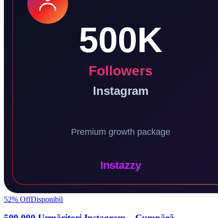
52
% Off
Disponibil
500.000 Urmăritori Instagram – Cumpără