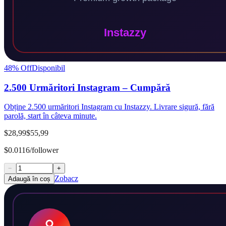
48
% Off
Disponibil
2.500 Urmăritori Instagram – Cumpără
Obține 2.500 urmăritori Instagram cu Instazzy. Livrare sigură, fără
parolă, start în câteva minute.
$28,99
$55,99
$0.0116/follower
−
+
Zobacz
Adaugă în coș