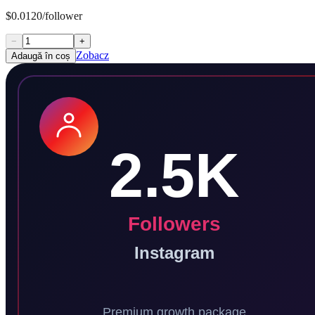
$0.0120/follower
−
+
Zobacz
Adaugă în coș