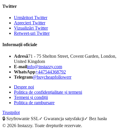
Twitter
Urmăritori Twitter
Aprecieri Twitter
Vizualizări Twitter
Retweet-uri Twitter
Informații oficiale
Adresă
71 - 75 Shelton Street, Covent Garden, London,
United Kingdom
E-mail
info@instazzy.com
WhatsApp
+447544368792
Telegram
@buycheapfollowerr
Despre noi
Politica de confidențialitate și termeni
Termeni și condiții
Politica de rambursare
Trustpilot
🔒
Szyfrowanie SSL
✓
Gwarancja satysfakcji
✓
Bez hasła
©
2026
Instazzy
.
Toate drepturile rezervate.