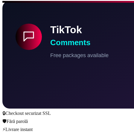
🔒
Checkout securizat SSL
🛡️
Fără parolă
⚡
Livrare instant