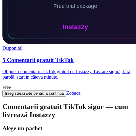
Disponibil
5 Comentarii gratuit TikTok
Obține 5 comentarii TikTok gratuit cu Instazzy. Livrare sigură, fără
parolă, start în câteva minute.
Free
Zobacz
Înregistrează-te pentru a continua
Comentarii gratuit TikTok sigur — cum
livrează Instazzy
Alege un pachet