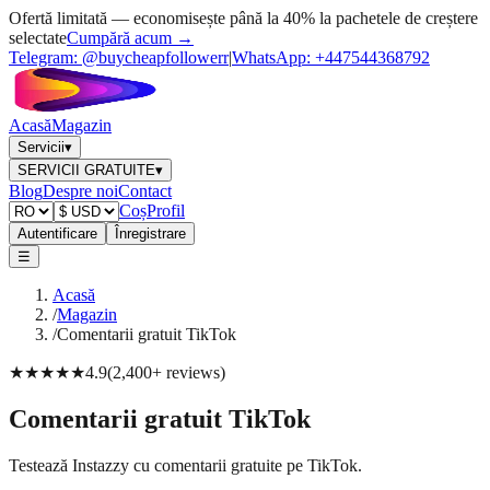
Ofertă limitată — economisește până la 40% la pachetele de creștere
selectate
Cumpără acum →
Telegram:
@buycheapfollowerr
|
WhatsApp:
+447544368792
Acasă
Magazin
Servicii
▾
SERVICII GRATUITE
▾
Blog
Despre noi
Contact
Coș
Profil
Autentificare
Înregistrare
☰
Acasă
/
Magazin
/
Comentarii gratuit TikTok
★★★★★
4.9
(
2,400+
reviews
)
Comentarii gratuit TikTok
Testează Instazzy cu comentarii gratuite pe TikTok.