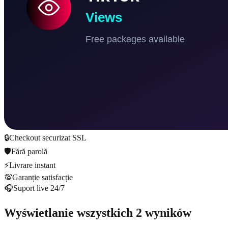
🔒
Checkout securizat SSL
🛡️
Fără parolă
⚡
Livrare instant
💯
Garanție satisfacție
🎧
Suport live 24/7
Wyświetlanie wszystkich 2 wyników