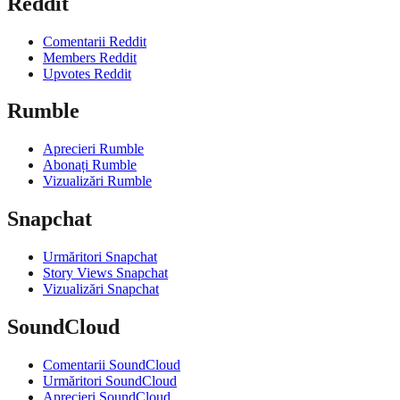
Reddit
Comentarii Reddit
Members Reddit
Upvotes Reddit
Rumble
Aprecieri Rumble
Abonați Rumble
Vizualizări Rumble
Snapchat
Urmăritori Snapchat
Story Views Snapchat
Vizualizări Snapchat
SoundCloud
Comentarii SoundCloud
Urmăritori SoundCloud
Aprecieri SoundCloud