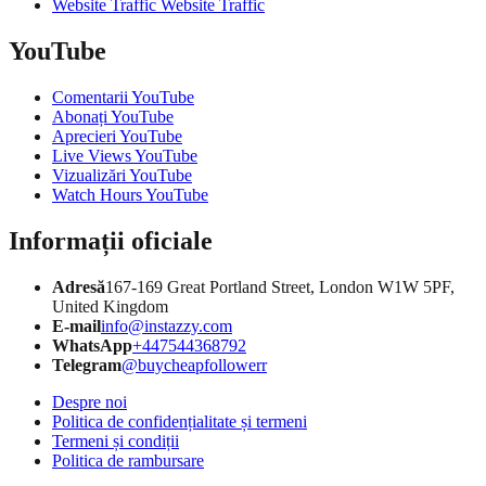
Website Traffic Website Traffic
YouTube
Comentarii YouTube
Abonați YouTube
Aprecieri YouTube
Live Views YouTube
Vizualizări YouTube
Watch Hours YouTube
Informații oficiale
Adresă
167-169 Great Portland Street, London W1W 5PF,
United Kingdom
E-mail
info@instazzy.com
WhatsApp
+447544368792
Telegram
@buycheapfollowerr
Despre noi
Politica de confidențialitate și termeni
Termeni și condiții
Politica de rambursare