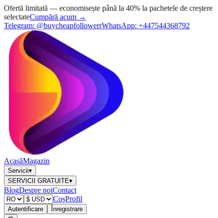
Ofertă limitată — economisește până la 40% la pachetele de creștere
selectate
Cumpără acum →
Telegram:
@buycheapfollowerr
WhatsApp:
+447544368792
Acasă
Magazin
Servicii
▾
SERVICII GRATUITE
▾
Blog
Despre noi
Contact
Coș
Profil
Autentificare
Înregistrare