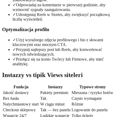
✓
Odpowiadaj na komentarze w pierwszej godzinie, aby
wzmocnić sygnały zaangażowania.
✓
Udostępniaj Reels w Stories, aby zwiększyć początkową
liczbę wyświetleń.
Optymalizacja profilu
✓
Użyj wyraźnego zdjęcia profilowego i bio z słowami
kluczowymi oraz mocnym CTA.
✓
Przypnij najlepszy post lub Reels, aby konwertować
nowych odwiedzających.
✓
Przełącz się na konto Twórcy lub Firmowe, aby mieć
analitykę.
Instazzy vs tipik Views siteleri
Funkcja
Instazzy
Typowe strony
Jakość dostawy
Pakiety premium
Mieszana / ryzyko botów
Bez hasła
Tak
Często wymagane
Natychmiastowy start
W ciągu minut
Różnie
Checkout sklepowy
Tak — bez panelu
Logowanie do panelu
Wsparcie 24/7
Ludzkie wsparcie
Tylko tickety