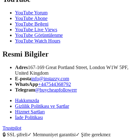
YouTube Yorum
YouTube Abone
YouTube Beğeni
YouTube Live Views
YouTube Görüntülenme
YouTube Watch Hours
Resmi Bilgiler
Adres
167-169 Great Portland Street, London W1W 5PF,
United Kingdom
E-posta
info@instazzy.com
WhatsApp
+447544368792
Telegram
@buycheapfollowerr
Hakkımızda
Gizlilik Politikası ve Şartlar
Hizmet Şartları
İade Politikası
Trustpilot
🔒
SSL şifreli
✓
Memnuniyet garantisi
✓
Şifre gerekmez