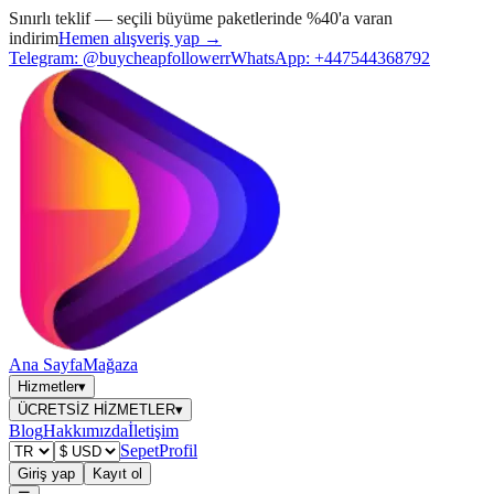
Sınırlı teklif — seçili büyüme paketlerinde %40'a varan
indirim
Hemen alışveriş yap →
Telegram:
@buycheapfollowerr
WhatsApp:
+447544368792
Ana Sayfa
Mağaza
Hizmetler
▾
ÜCRETSİZ HİZMETLER
▾
Blog
Hakkımızda
İletişim
Sepet
Profil
Giriş yap
Kayıt ol