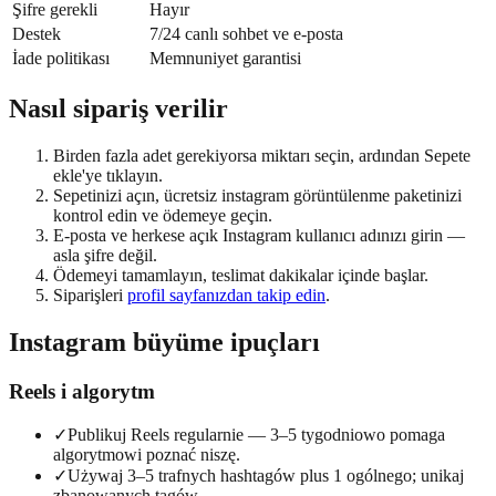
Şifre gerekli
Hayır
Destek
7/24 canlı sohbet ve e-posta
İade politikası
Memnuniyet garantisi
Nasıl sipariş verilir
Birden fazla adet gerekiyorsa miktarı seçin, ardından Sepete
ekle'ye tıklayın.
Sepetinizi açın, ücretsiz instagram görüntülenme paketinizi
kontrol edin ve ödemeye geçin.
E-posta ve herkese açık Instagram kullanıcı adınızı girin —
asla şifre değil.
Ödemeyi tamamlayın, teslimat dakikalar içinde başlar.
Siparişleri
profil sayfanızdan takip edin
.
Instagram büyüme ipuçları
Reels i algorytm
✓
Publikuj Reels regularnie — 3–5 tygodniowo pomaga
algorytmowi poznać niszę.
✓
Używaj 3–5 trafnych hashtagów plus 1 ogólnego; unikaj
zbanowanych tagów.