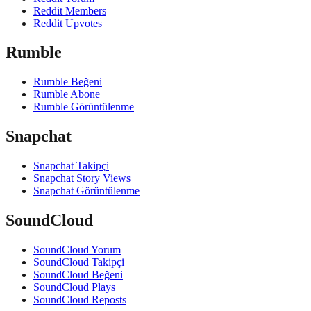
Reddit Members
Reddit Upvotes
Rumble
Rumble Beğeni
Rumble Abone
Rumble Görüntülenme
Snapchat
Snapchat Takipçi
Snapchat Story Views
Snapchat Görüntülenme
SoundCloud
SoundCloud Yorum
SoundCloud Takipçi
SoundCloud Beğeni
SoundCloud Plays
SoundCloud Reposts