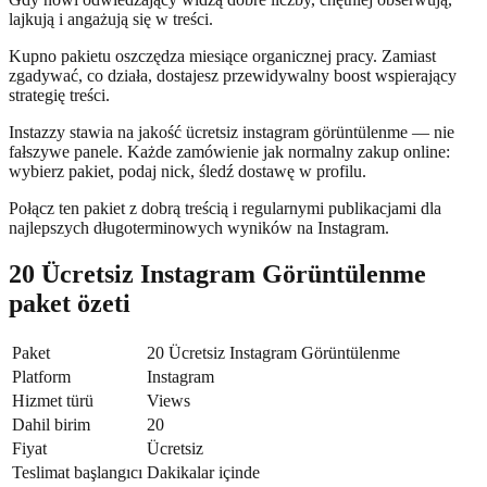
lajkują i angażują się w treści.
Kupno pakietu oszczędza miesiące organicznej pracy. Zamiast
zgadywać, co działa, dostajesz przewidywalny boost wspierający
strategię treści.
Instazzy stawia na jakość ücretsiz instagram görüntülenme — nie
fałszywe panele. Każde zamówienie jak normalny zakup online:
wybierz pakiet, podaj nick, śledź dostawę w profilu.
Połącz ten pakiet z dobrą treścią i regularnymi publikacjami dla
najlepszych długoterminowych wyników na Instagram.
20 Ücretsiz Instagram Görüntülenme
paket özeti
Paket
20 Ücretsiz Instagram Görüntülenme
Platform
Instagram
Hizmet türü
Views
Dahil birim
20
Fiyat
Ücretsiz
Teslimat başlangıcı
Dakikalar içinde