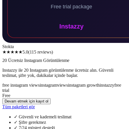
Stokta
★★★★★
5.0
(
115
reviews
)
20 Ücretsiz Instagram Görüntülenme
Instazzy ile 20 Instagram görüntülenme ücretsiz alın. Güvenli
teslimat, şifre yok, dakikalar içinde başlar.
free instagram views
instagram
views
instagram growth
instazzy
free
trial
Free
Devam etmek için kayıt ol
Tüm paketleri gör
✓
Güvenli ve kademeli teslimat
✓
Şifre gerekmez
✓
7/24 müşteri desteği