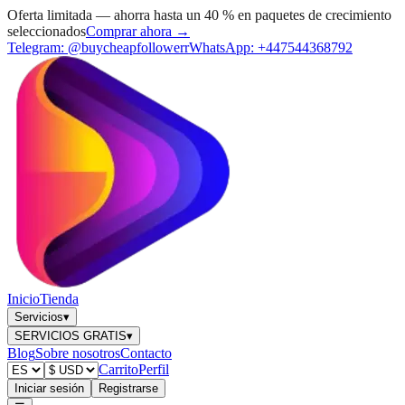
Oferta limitada — ahorra hasta un 40 % en paquetes de crecimiento
seleccionados
Comprar ahora →
Telegram:
@buycheapfollowerr
WhatsApp:
+447544368792
Inicio
Tienda
Servicios
▾
SERVICIOS GRATIS
▾
Blog
Sobre nosotros
Contacto
Carrito
Perfil
Iniciar sesión
Registrarse