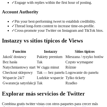
✓
Engage with replies within the first hour of posting.
Account Authority
✓
Pin your best-performing tweet to establish credibility.
✓
Thread long-form content to increase time-on-profile.
✓
Cross-promote your Twitter on Instagram and TikTok bios.
Instazzy vs sitios típicos de Views
Función
Instazzy
Sitios típicos
Jakość dostawy
Pakiety premium
Mieszana / ryzyko botów
Bez hasła
Tak
Często wymagane
Natychmiastowy start
W ciągu minut
Różnie
Checkout sklepowy
Tak — bez panelu
Logowanie do panelu
Wsparcie 24/7
Ludzkie wsparcie
Tylko tickety
Gwarancja satysfakcji
Tak
Rzadko
Explorar más servicios de Twitter
Combina gratis twitter vistas con otros paquetes para crecer más