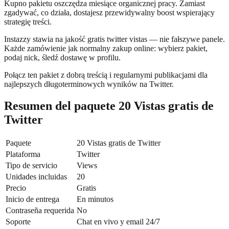
Kupno pakietu oszczędza miesiące organicznej pracy. Zamiast
zgadywać, co działa, dostajesz przewidywalny boost wspierający
strategię treści.
Instazzy stawia na jakość gratis twitter vistas — nie fałszywe panele.
Każde zamówienie jak normalny zakup online: wybierz pakiet,
podaj nick, śledź dostawę w profilu.
Połącz ten pakiet z dobrą treścią i regularnymi publikacjami dla
najlepszych długoterminowych wyników na Twitter.
Resumen del paquete 20 Vistas gratis de
Twitter
Paquete
20 Vistas gratis de Twitter
Plataforma
Twitter
Tipo de servicio
Views
Unidades incluidas
20
Precio
Gratis
Inicio de entrega
En minutos
Contraseña requerida
No
Soporte
Chat en vivo y email 24/7