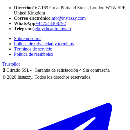
Dirección
167-169 Great Portland Street, London W1W 5PF,
United Kingdom
Correo electrónico
info@instazzy.com
WhatsApp
+447544368792
Telegram
@buycheapfollowerr
Sobre nosotros
Política de privacidad y términos
Términos de servicio
Política de reembolso
Trustpilot
🔒
Cifrado SSL
✓
Garantía de satisfacción
✓
Sin contraseña
©
2026
Instazzy
.
Todos los derechos reservados.