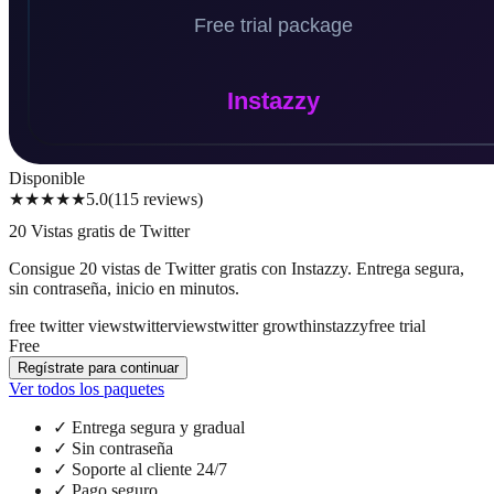
Disponible
★★★★★
5.0
(
115
reviews
)
20 Vistas gratis de Twitter
Consigue 20 vistas de Twitter gratis con Instazzy. Entrega segura,
sin contraseña, inicio en minutos.
free twitter views
twitter
views
twitter growth
instazzy
free trial
Free
Regístrate para continuar
Ver todos los paquetes
✓
Entrega segura y gradual
✓
Sin contraseña
✓
Soporte al cliente 24/7
✓
Pago seguro