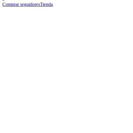
Comprar seguidores
Tienda