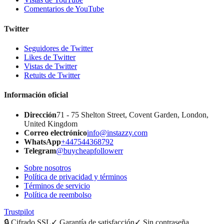
Comentarios de YouTube
Twitter
Seguidores de Twitter
Likes de Twitter
Vistas de Twitter
Retuits de Twitter
Información oficial
Dirección
71 - 75 Shelton Street, Covent Garden, London,
United Kingdom
Correo electrónico
info@instazzy.com
WhatsApp
+447544368792
Telegram
@buycheapfollowerr
Sobre nosotros
Política de privacidad y términos
Términos de servicio
Política de reembolso
Trustpilot
🔒
Cifrado SSL
✓
Garantía de satisfacción
✓
Sin contraseña