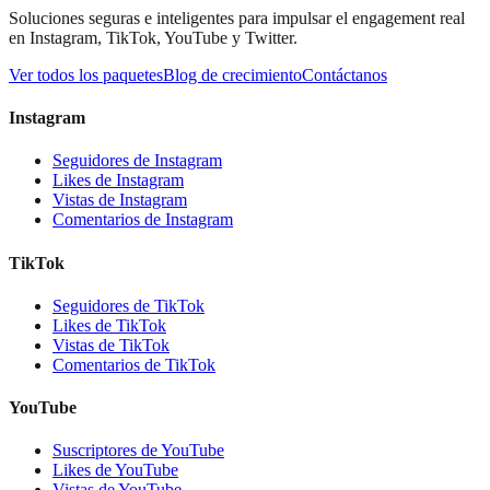
Soluciones seguras e inteligentes para impulsar el engagement real
en Instagram, TikTok, YouTube y Twitter.
Ver todos los paquetes
Blog de crecimiento
Contáctanos
Instagram
Seguidores de Instagram
Likes de Instagram
Vistas de Instagram
Comentarios de Instagram
TikTok
Seguidores de TikTok
Likes de TikTok
Vistas de TikTok
Comentarios de TikTok
YouTube
Suscriptores de YouTube
Likes de YouTube
Vistas de YouTube