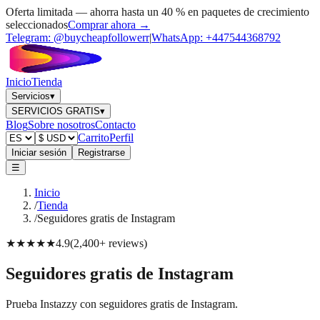
Oferta limitada — ahorra hasta un 40 % en paquetes de crecimiento
seleccionados
Comprar ahora →
Telegram:
@buycheapfollowerr
|
WhatsApp:
+447544368792
Inicio
Tienda
Servicios
▾
SERVICIOS GRATIS
▾
Blog
Sobre nosotros
Contacto
Carrito
Perfil
Iniciar sesión
Registrarse
☰
Inicio
/
Tienda
/
Seguidores gratis de Instagram
★★★★★
4.9
(
2,400+
reviews
)
Seguidores gratis de Instagram
Prueba Instazzy con seguidores gratis de Instagram.