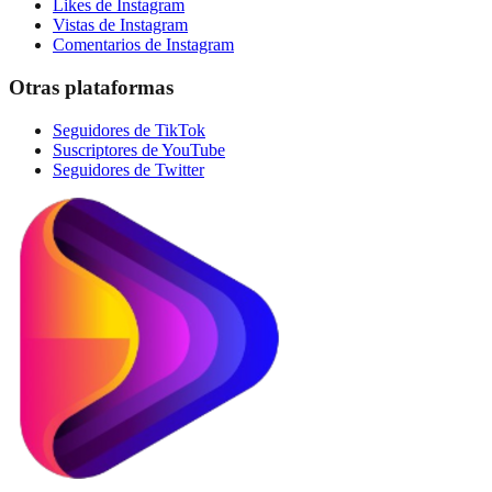
Likes de Instagram
Vistas de Instagram
Comentarios de Instagram
Otras plataformas
Seguidores de TikTok
Suscriptores de YouTube
Seguidores de Twitter