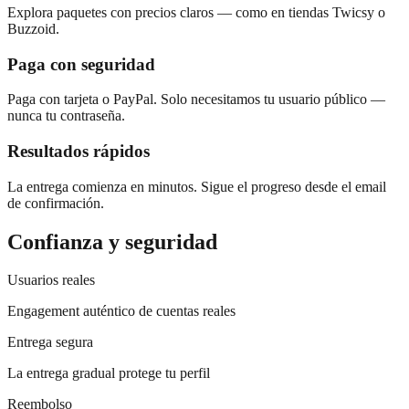
Explora paquetes con precios claros — como en tiendas Twicsy o
Buzzoid.
Paga con seguridad
Paga con tarjeta o PayPal. Solo necesitamos tu usuario público —
nunca tu contraseña.
Resultados rápidos
La entrega comienza en minutos. Sigue el progreso desde el email
de confirmación.
Confianza y seguridad
Usuarios reales
Engagement auténtico de cuentas reales
Entrega segura
La entrega gradual protege tu perfil
Reembolso