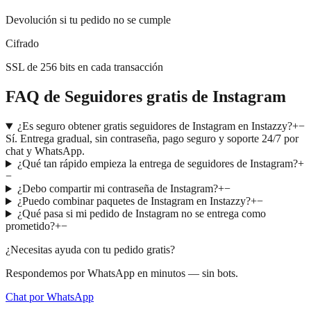
Devolución si tu pedido no se cumple
Cifrado
SSL de 256 bits en cada transacción
FAQ de Seguidores gratis de Instagram
¿Es seguro obtener gratis seguidores de Instagram en Instazzy?
+
−
Sí. Entrega gradual, sin contraseña, pago seguro y soporte 24/7 por
chat y WhatsApp.
¿Qué tan rápido empieza la entrega de seguidores de Instagram?
+
−
¿Debo compartir mi contraseña de Instagram?
+
−
¿Puedo combinar paquetes de Instagram en Instazzy?
+
−
¿Qué pasa si mi pedido de Instagram no se entrega como
prometido?
+
−
¿Necesitas ayuda con tu pedido gratis?
Respondemos por WhatsApp en minutos — sin bots.
Chat por WhatsApp