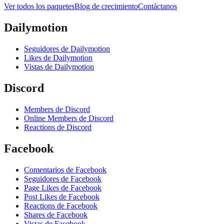
Ver todos los paquetes
Blog de crecimiento
Contáctanos
Dailymotion
Seguidores de Dailymotion
Likes de Dailymotion
Vistas de Dailymotion
Discord
Members de Discord
Online Members de Discord
Reactions de Discord
Facebook
Comentarios de Facebook
Seguidores de Facebook
Page Likes de Facebook
Post Likes de Facebook
Reactions de Facebook
Shares de Facebook
Vistas de Facebook