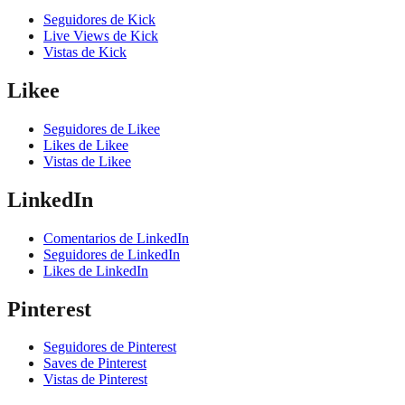
Seguidores de Kick
Live Views de Kick
Vistas de Kick
Likee
Seguidores de Likee
Likes de Likee
Vistas de Likee
LinkedIn
Comentarios de LinkedIn
Seguidores de LinkedIn
Likes de LinkedIn
Pinterest
Seguidores de Pinterest
Saves de Pinterest
Vistas de Pinterest