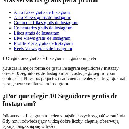
Más servicios gratis para probar
Auto Likes gratis de Instagram
Auto Views gratis de Instagram
Comment Likes gratis de Instagram
Comentarios gratis de Instagram
Likes gratis de Instagram
Live Views gratis de Instagram
Profile Visits gratis de Instagram
Reels Views gratis de Instagram
10 Seguidores gratis de Instagram — guía completa
¿Buscas la mejor forma de gratis instagram seguidores? Instazzy
ofrece 10 seguidores de Instagram sin coste, pago seguro y sin
contraseña. Nuestros paquetes usan cuentas reales y entrega gradual
para generar confianza en Instagram.
¿Por qué elegir 10 Seguidores gratis de
Instagram?
followers na Instagram to jeden z najsilniejszych sygnałów zaufania.
Gdy nowi odwiedzający widzą dobre liczby, chętniej obserwują,
lajkują i angażują się w treści.