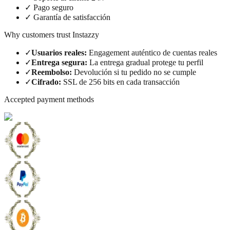
✓
Pago seguro
✓
Garantía de satisfacción
Why customers trust Instazzy
✓
Usuarios reales
:
Engagement auténtico de cuentas reales
✓
Entrega segura
:
La entrega gradual protege tu perfil
✓
Reembolso
:
Devolución si tu pedido no se cumple
✓
Cifrado
:
SSL de 256 bits en cada transacción
Accepted payment methods