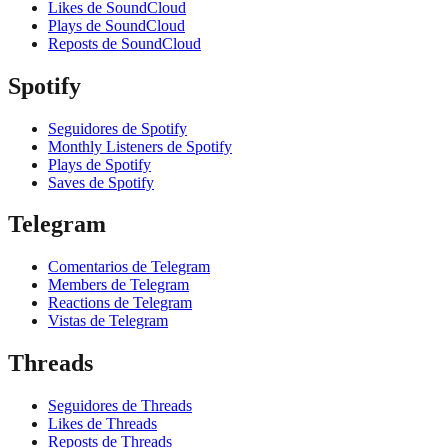
Likes de SoundCloud
Plays de SoundCloud
Reposts de SoundCloud
Spotify
Seguidores de Spotify
Monthly Listeners de Spotify
Plays de Spotify
Saves de Spotify
Telegram
Comentarios de Telegram
Members de Telegram
Reactions de Telegram
Vistas de Telegram
Threads
Seguidores de Threads
Likes de Threads
Reposts de Threads