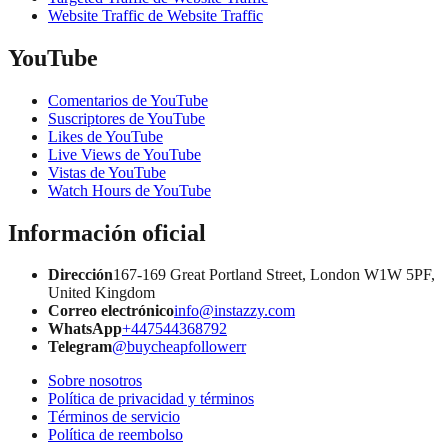
Website Traffic de Website Traffic
YouTube
Comentarios de YouTube
Suscriptores de YouTube
Likes de YouTube
Live Views de YouTube
Vistas de YouTube
Watch Hours de YouTube
Información oficial
Dirección
167-169 Great Portland Street, London W1W 5PF,
United Kingdom
Correo electrónico
info@instazzy.com
WhatsApp
+447544368792
Telegram
@buycheapfollowerr
Sobre nosotros
Política de privacidad y términos
Términos de servicio
Política de reembolso