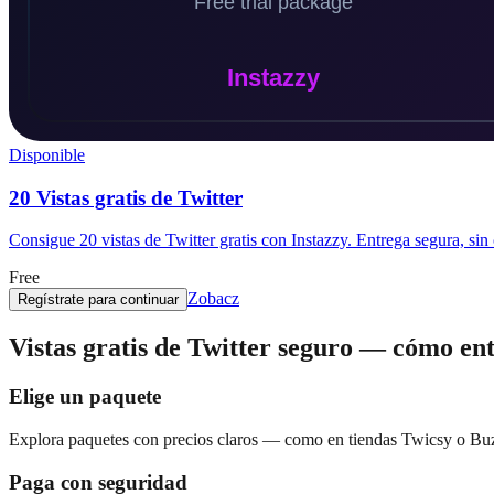
Disponible
20 Vistas gratis de Twitter
Consigue 20 vistas de Twitter gratis con Instazzy. Entrega segura, sin
Free
Zobacz
Regístrate para continuar
Vistas gratis de Twitter seguro — cómo en
Elige un paquete
Explora paquetes con precios claros — como en tiendas Twicsy o Bu
Paga con seguridad