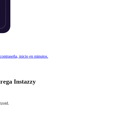
 contraseña, inicio en minutos.
trega Instazzy
zzoid.