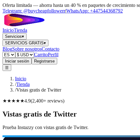
Oferta limitada — ahorra hasta un 40 % en paquetes de crecimiento s
Telegram:
@buycheapfollowerr
|
WhatsApp:
+447544368792
Inicio
Tienda
Servicios
▾
SERVICIOS GRATIS
▾
Blog
Sobre nosotros
Contacto
Carrito
Perfil
Iniciar sesión
Registrarse
☰
Inicio
/
Tienda
/
Vistas gratis de Twitter
★★★★★
4.9
(
2,400+
reviews
)
Vistas gratis de Twitter
Prueba Instazzy con vistas gratis de Twitter.