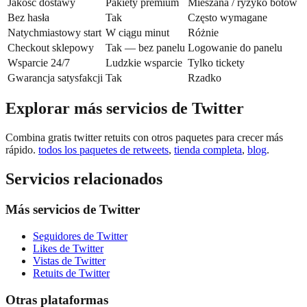
Jakość dostawy
Pakiety premium
Mieszana / ryzyko botów
Bez hasła
Tak
Często wymagane
Natychmiastowy start
W ciągu minut
Różnie
Checkout sklepowy
Tak — bez panelu
Logowanie do panelu
Wsparcie 24/7
Ludzkie wsparcie
Tylko tickety
Gwarancja satysfakcji
Tak
Rzadko
Explorar más servicios de Twitter
Combina gratis twitter retuits con otros paquetes para crecer más
rápido.
todos los paquetes de retweets
,
tienda completa
,
blog
.
Servicios relacionados
Más servicios de Twitter
Seguidores de Twitter
Likes de Twitter
Vistas de Twitter
Retuits de Twitter
Otras plataformas