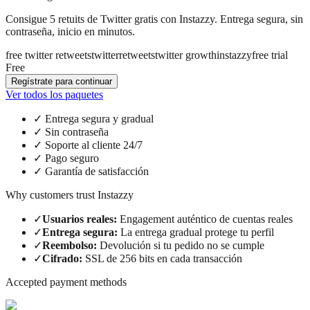
Consigue 5 retuits de Twitter gratis con Instazzy. Entrega segura, sin
contraseña, inicio en minutos.
free twitter retweets
twitter
retweets
twitter growth
instazzy
free trial
Free
Regístrate para continuar
Ver todos los paquetes
✓
Entrega segura y gradual
✓
Sin contraseña
✓
Soporte al cliente 24/7
✓
Pago seguro
✓
Garantía de satisfacción
Why customers trust Instazzy
✓
Usuarios reales
:
Engagement auténtico de cuentas reales
✓
Entrega segura
:
La entrega gradual protege tu perfil
✓
Reembolso
:
Devolución si tu pedido no se cumple
✓
Cifrado
:
SSL de 256 bits en cada transacción
Accepted payment methods