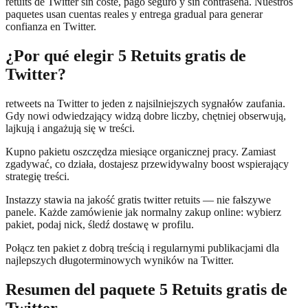
retuits de Twitter sin coste, pago seguro y sin contraseña. Nuestros
paquetes usan cuentas reales y entrega gradual para generar
confianza en Twitter.
¿Por qué elegir 5 Retuits gratis de
Twitter?
retweets na Twitter to jeden z najsilniejszych sygnałów zaufania.
Gdy nowi odwiedzający widzą dobre liczby, chętniej obserwują,
lajkują i angażują się w treści.
Kupno pakietu oszczędza miesiące organicznej pracy. Zamiast
zgadywać, co działa, dostajesz przewidywalny boost wspierający
strategię treści.
Instazzy stawia na jakość gratis twitter retuits — nie fałszywe
panele. Każde zamówienie jak normalny zakup online: wybierz
pakiet, podaj nick, śledź dostawę w profilu.
Połącz ten pakiet z dobrą treścią i regularnymi publikacjami dla
najlepszych długoterminowych wyników na Twitter.
Resumen del paquete 5 Retuits gratis de