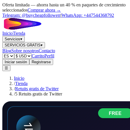
Oferta limitada — ahorra hasta un 40 % en paquetes de crecimiento
seleccionados
Comprar ahora →
Telegram:
@buycheapfollowerr
|
WhatsApp:
+447544368792
Inicio
Tienda
Servicios
▾
SERVICIOS GRATIS
▾
Blog
Sobre nosotros
Contacto
Carrito
Perfil
Iniciar sesión
Registrarse
☰
Inicio
/
Tienda
/
Retuits gratis de Twitter
/
5 Retuits gratis de Twitter