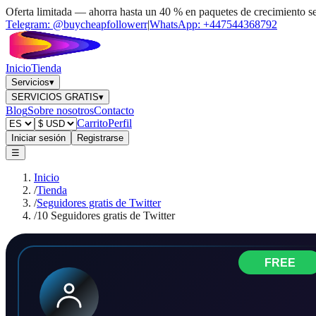
Oferta limitada — ahorra hasta un 40 % en paquetes de crecimiento s
Telegram:
@buycheapfollowerr
|
WhatsApp:
+447544368792
Inicio
Tienda
Servicios
▾
SERVICIOS GRATIS
▾
Blog
Sobre nosotros
Contacto
Carrito
Perfil
Iniciar sesión
Registrarse
☰
Inicio
/
Tienda
/
Seguidores gratis de Twitter
/
10 Seguidores gratis de Twitter