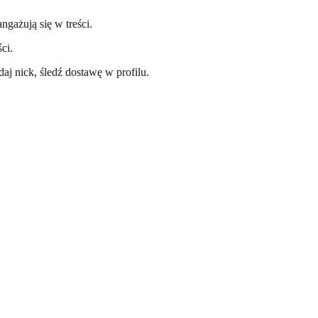
ngażują się w treści.
ci.
aj nick, śledź dostawę w profilu.