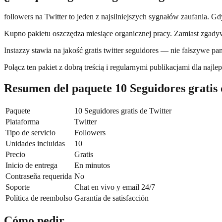
followers na Twitter to jeden z najsilniejszych sygnałów zaufania. Gd
Kupno pakietu oszczędza miesiące organicznej pracy. Zamiast zgadywa
Instazzy stawia na jakość gratis twitter seguidores — nie fałszywe p
Połącz ten pakiet z dobrą treścią i regularnymi publikacjami dla na
Resumen del paquete 10 Seguidores gratis 
Paquete
10 Seguidores gratis de Twitter
Plataforma
Twitter
Tipo de servicio
Followers
Unidades incluidas
10
Precio
Gratis
Inicio de entrega
En minutos
Contraseña requerida
No
Soporte
Chat en vivo y email 24/7
Política de reembolso
Garantía de satisfacción
Cómo pedir