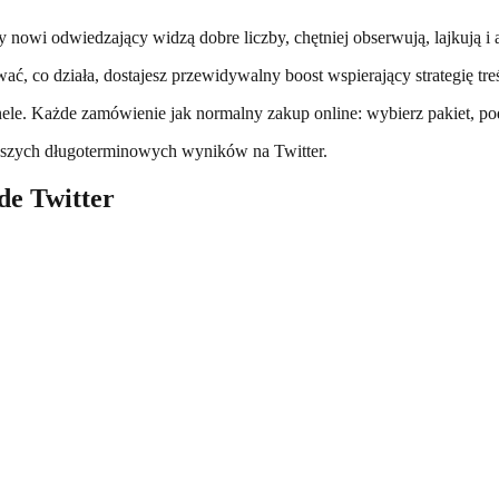
y nowi odwiedzający widzą dobre liczby, chętniej obserwują, lajkują i a
ć, co działa, dostajesz przewidywalny boost wspierający strategię treś
anele. Każde zamówienie jak normalny zakup online: wybierz pakiet, pod
jlepszych długoterminowych wyników na Twitter.
de Twitter