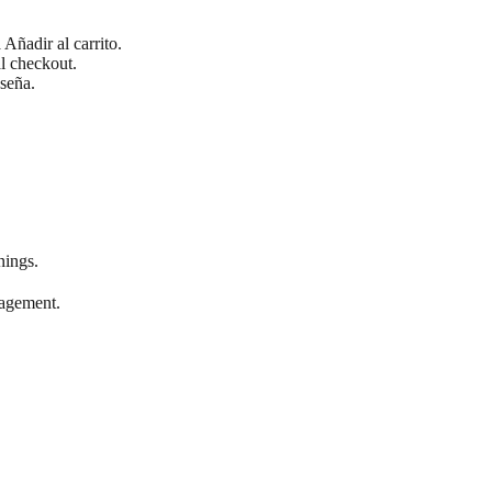
Añadir al carrito.
al checkout.
seña.
nings.
gagement.