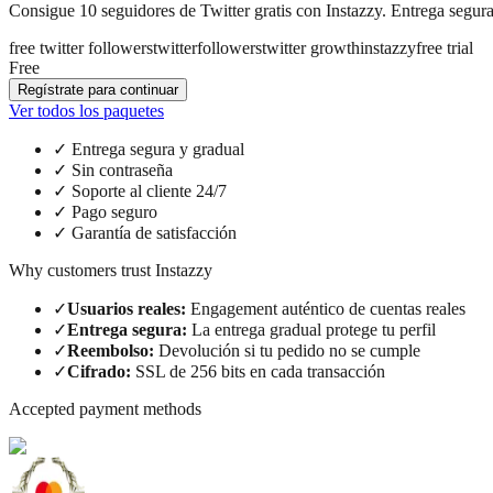
Consigue 10 seguidores de Twitter gratis con Instazzy. Entrega segura,
free twitter followers
twitter
followers
twitter growth
instazzy
free trial
Free
Regístrate para continuar
Ver todos los paquetes
✓
Entrega segura y gradual
✓
Sin contraseña
✓
Soporte al cliente 24/7
✓
Pago seguro
✓
Garantía de satisfacción
Why customers trust Instazzy
✓
Usuarios reales
:
Engagement auténtico de cuentas reales
✓
Entrega segura
:
La entrega gradual protege tu perfil
✓
Reembolso
:
Devolución si tu pedido no se cumple
✓
Cifrado
:
SSL de 256 bits en cada transacción
Accepted payment methods