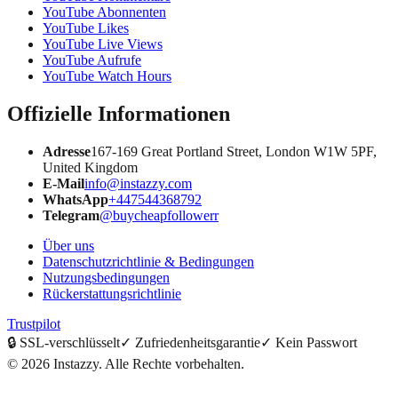
YouTube Abonnenten
YouTube Likes
YouTube Live Views
YouTube Aufrufe
YouTube Watch Hours
Offizielle Informationen
Adresse
167-169 Great Portland Street, London W1W 5PF,
United Kingdom
E-Mail
info@instazzy.com
WhatsApp
+447544368792
Telegram
@buycheapfollowerr
Über uns
Datenschutzrichtlinie & Bedingungen
Nutzungsbedingungen
Rückerstattungsrichtlinie
Trustpilot
🔒
SSL-verschlüsselt
✓
Zufriedenheitsgarantie
✓
Kein Passwort
©
2026
Instazzy
.
Alle Rechte vorbehalten.