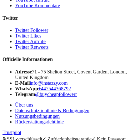
YouTube Kommentare
Twitter
Twitter Follower
Twitter Likes
Twitter Aufrufe
Twitter Retweets
Offizielle Informationen
Adresse
71 - 75 Shelton Street, Covent Garden, London,
United Kingdom
E-Mail
info@instazzy.com
WhatsApp
+447544368792
Telegram
@buycheapfollowerr
Über uns
Datenschutzrichtlinie & Bedingungen
Nutzungsbedingungen
Rückerstattungsrichtlinie
Trustpilot
🔒
SSL-verschlüsselt
✓
Zufriedenheitsgarantie
✓
Kein Passwort