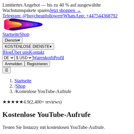
Limitiertes Angebot — bis zu 40 % auf ausgewählte
Wachstumspakete sparen
Jetzt shoppen →
Telegram:
@buycheapfollowerr
|
WhatsApp:
+447544368792
Startseite
Shop
Dienste
▾
KOSTENLOSE DIENSTE
▾
Blog
Über uns
Kontakt
Warenkorb
Profil
Anmelden
Registrieren
☰
Startseite
/
Shop
/
Kostenlose YouTube-Aufrufe
★★★★★
4.9
(
2,400+
reviews
)
Kostenlose YouTube-Aufrufe
Testen Sie Instazzy mit kostenlosen YouTube-Aufrufe.