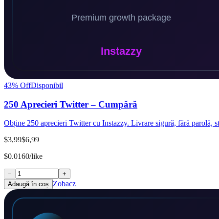
43
% Off
Disponibil
250 Aprecieri Twitter – Cumpără
Obține 250 aprecieri Twitter cu Instazzy. Livrare sigură, fără parolă, s
$3,99
$6,99
$0.0160/like
−
+
Zobacz
Adaugă în coș