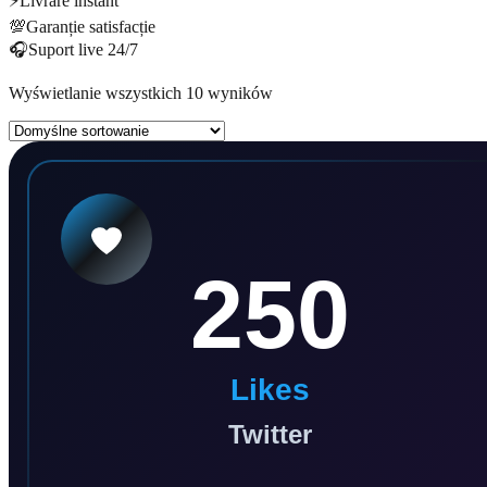
⚡
Livrare instant
💯
Garanție satisfacție
🎧
Suport live 24/7
Wyświetlanie wszystkich 10 wyników