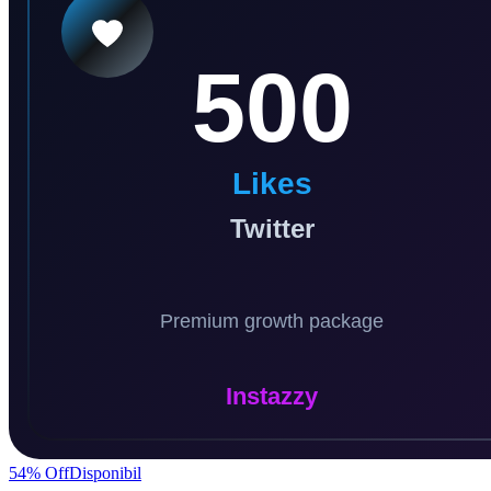
54
% Off
Disponibil