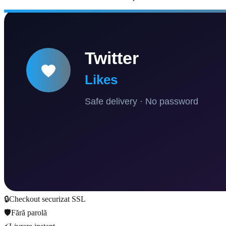
🔒
Checkout securizat SSL
🛡️
Fără parolă