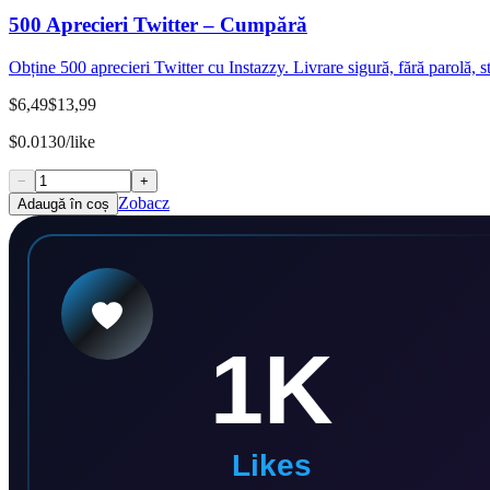
500 Aprecieri Twitter – Cumpără
Obține 500 aprecieri Twitter cu Instazzy. Livrare sigură, fără parolă, s
$6,49
$13,99
$0.0130/like
−
+
Zobacz
Adaugă în coș