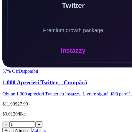
57
% Off
Disponibil
1.000 Aprecieri Twitter – Cumpără
Obține 1.000 aprecieri Twitter cu Instazzy. Livrare sigură, fără parolă,
$11,99
$27,99
$0.0120/like
−
+
Zobacz
Adaugă în coș