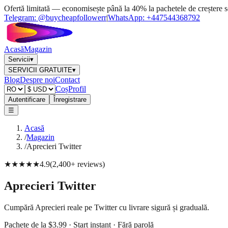
Ofertă limitată — economisește până la 40% la pachetele de creștere s
Telegram:
@buycheapfollowerr
|
WhatsApp:
+447544368792
Acasă
Magazin
Servicii
▾
SERVICII GRATUITE
▾
Blog
Despre noi
Contact
Coș
Profil
Autentificare
Înregistrare
☰
Acasă
/
Magazin
/
Aprecieri Twitter
★★★★★
4.9
(
2,400+
reviews
)
Aprecieri Twitter
Cumpără Aprecieri reale pe Twitter cu livrare sigură și graduală.
Pachete de la $3.99 · Start instant · Fără parolă