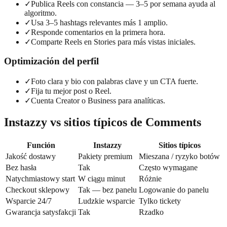
✓
Publica Reels con constancia — 3–5 por semana ayuda al
algoritmo.
✓
Usa 3–5 hashtags relevantes más 1 amplio.
✓
Responde comentarios en la primera hora.
✓
Comparte Reels en Stories para más vistas iniciales.
Optimización del perfil
✓
Foto clara y bio con palabras clave y un CTA fuerte.
✓
Fija tu mejor post o Reel.
✓
Cuenta Creator o Business para analíticas.
Instazzy vs sitios típicos de Comments
Función
Instazzy
Sitios típicos
Jakość dostawy
Pakiety premium
Mieszana / ryzyko botów
Bez hasła
Tak
Często wymagane
Natychmiastowy start
W ciągu minut
Różnie
Checkout sklepowy
Tak — bez panelu
Logowanie do panelu
Wsparcie 24/7
Ludzkie wsparcie
Tylko tickety
Gwarancja satysfakcji
Tak
Rzadko