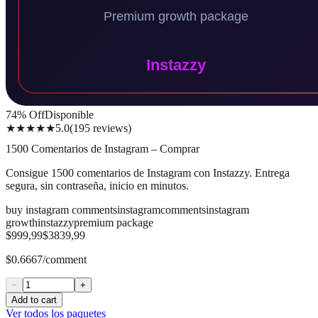
74
% Off
Disponible
★★★★★
5.0
(
195
reviews
)
1500 Comentarios de Instagram – Comprar
Consigue 1500 comentarios de Instagram con Instazzy. Entrega
segura, sin contraseña, inicio en minutos.
buy instagram comments
instagram
comments
instagram
growth
instazzy
premium package
$999,99
$3839,99
$0.6667/comment
−
+
Add to cart
Ver todos los paquetes