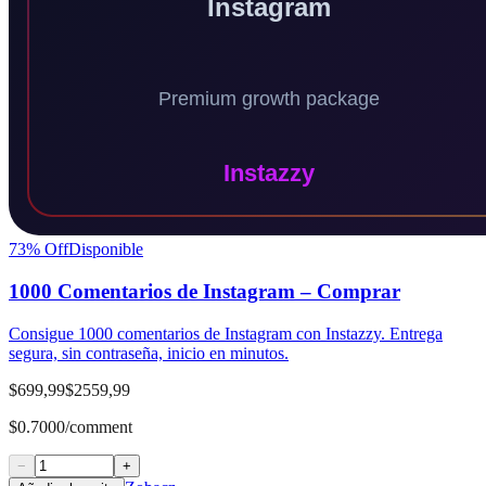
73
% Off
Disponible
1000 Comentarios de Instagram – Comprar
Consigue 1000 comentarios de Instagram con Instazzy. Entrega
segura, sin contraseña, inicio en minutos.
$699,99
$2559,99
$0.7000/comment
−
+