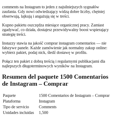
comments na Instagram to jeden z najsilniejszych sygnałów
zaufania. Gdy nowi odwiedzający widzą dobre liczby, chętniej
obserwują, lajkują i angażują się w treści.
Kupno pakietu oszczędza miesiące organicznej pracy. Zamiast
zgadywać, co działa, dostajesz przewidywalny boost wspierający
strategię treści.
Instazzy stawia na jakość comprar instagram comentarios — nie
fałszywe panele. Każde zamówienie jak normalny zakup online:
wybierz pakiet, podaj nick, śledź dostawę w profilu.
Połącz ten pakiet z dobrą treścią i regularnymi publikacjami dla
najlepszych długoterminowych wyników na Instagram.
Resumen del paquete 1500 Comentarios
de Instagram – Comprar
Paquete
1500 Comentarios de Instagram – Comprar
Plataforma
Instagram
Tipo de servicio
Comments
Unidades incluidas
1,500