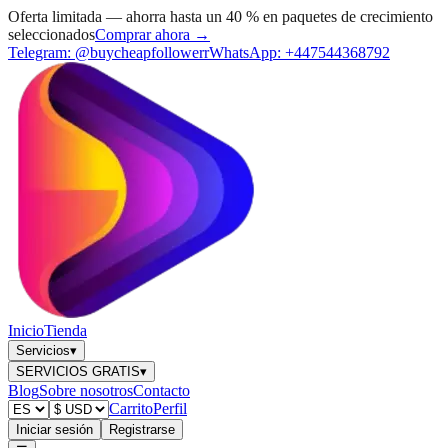
Oferta limitada — ahorra hasta un 40 % en paquetes de crecimiento
seleccionados
Comprar ahora →
Telegram:
@buycheapfollowerr
WhatsApp:
+447544368792
Inicio
Tienda
Servicios
▾
SERVICIOS GRATIS
▾
Blog
Sobre nosotros
Contacto
Carrito
Perfil
Iniciar sesión
Registrarse