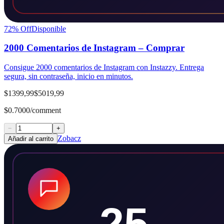
72
% Off
Disponible
2000 Comentarios de Instagram – Comprar
Consigue 2000 comentarios de Instagram con Instazzy. Entrega
segura, sin contraseña, inicio en minutos.
$1399,99
$5019,99
$0.7000/comment
−
+
Zobacz
Añadir al carrito