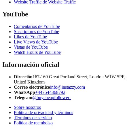
Website Traffic de Website Traffic
YouTube
Comentarios de YouTube
Suscriptores de YouTube
Likes de YouTube
Live Views de YouTube
Vistas de YouTube
Watch Hours de YouTube
Información oficial
Dirección
167-169 Great Portland Street, London W1W 5PF,
United Kingdom
Correo electrónico
info@instazzy.com
WhatsApp
+447544368792
Telegram
@buycheapfollowerr
Sobre nosotros
Política de privacidad y términos
Términos de servicio
Política de reembolso