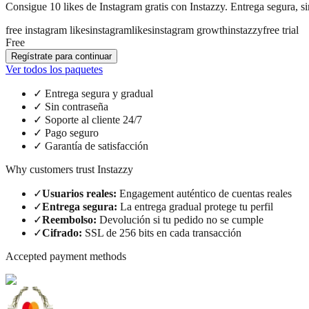
Consigue 10 likes de Instagram gratis con Instazzy. Entrega segura, si
free instagram likes
instagram
likes
instagram growth
instazzy
free trial
Free
Regístrate para continuar
Ver todos los paquetes
✓
Entrega segura y gradual
✓
Sin contraseña
✓
Soporte al cliente 24/7
✓
Pago seguro
✓
Garantía de satisfacción
Why customers trust Instazzy
✓
Usuarios reales
:
Engagement auténtico de cuentas reales
✓
Entrega segura
:
La entrega gradual protege tu perfil
✓
Reembolso
:
Devolución si tu pedido no se cumple
✓
Cifrado
:
SSL de 256 bits en cada transacción
Accepted payment methods