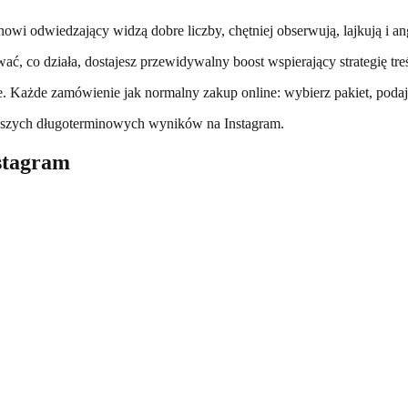
nowi odwiedzający widzą dobre liczby, chętniej obserwują, lajkują i ang
ć, co działa, dostajesz przewidywalny boost wspierający strategię treś
le. Każde zamówienie jak normalny zakup online: wybierz pakiet, podaj 
jlepszych długoterminowych wyników na Instagram.
nstagram