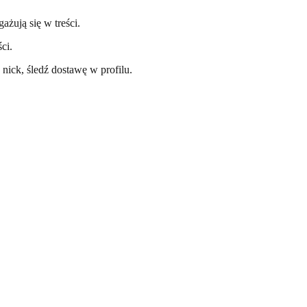
ażują się w treści.
ci.
nick, śledź dostawę w profilu.