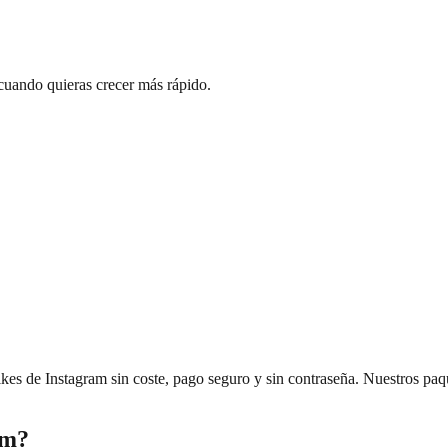
 cuando quieras crecer más rápido.
likes de Instagram sin coste, pago seguro y sin contraseña. Nuestros paq
am?