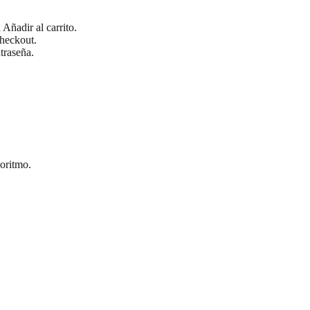
Añadir al carrito.
checkout.
traseña.
oritmo.