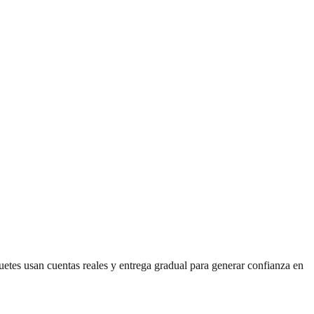
uetes usan cuentas reales y entrega gradual para generar confianza en