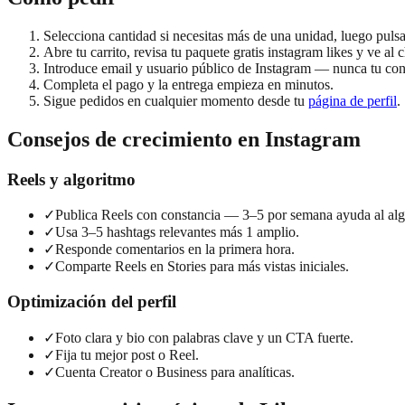
Selecciona cantidad si necesitas más de una unidad, luego pulsa 
Abre tu carrito, revisa tu paquete gratis instagram likes y ve al 
Introduce email y usuario público de Instagram — nunca tu con
Completa el pago y la entrega empieza en minutos.
Sigue pedidos en cualquier momento desde tu
página de perfil
.
Consejos de crecimiento en Instagram
Reels y algoritmo
✓
Publica Reels con constancia — 3–5 por semana ayuda al alg
✓
Usa 3–5 hashtags relevantes más 1 amplio.
✓
Responde comentarios en la primera hora.
✓
Comparte Reels en Stories para más vistas iniciales.
Optimización del perfil
✓
Foto clara y bio con palabras clave y un CTA fuerte.
✓
Fija tu mejor post o Reel.
✓
Cuenta Creator o Business para analíticas.