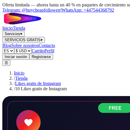
Oferta limitada — ahorra hasta un 40 % en paquetes de crecimiento s
Telegram:
@buycheapfollowerr
|
WhatsApp:
+447544368792
Inicio
Tienda
Servicios
▾
SERVICIOS GRATIS
▾
Blog
Sobre nosotros
Contacto
Carrito
Perfil
Iniciar sesión
Registrarse
☰
Inicio
/
Tienda
/
Likes gratis de Instagram
/
10 Likes gratis de Instagram