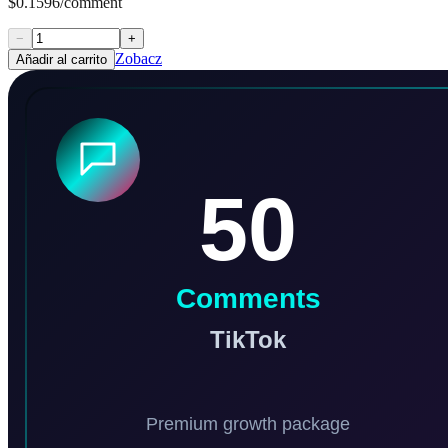
$0.1596/comment
−
+
Zobacz
Añadir al carrito