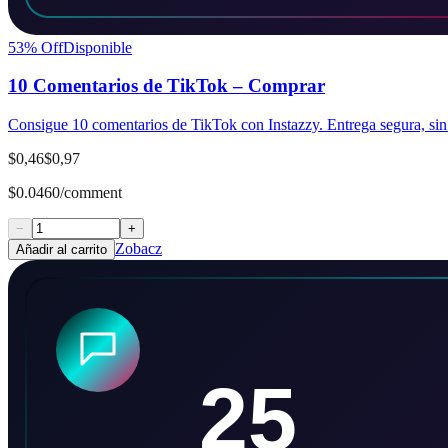
53
% Off
Disponible
10 Comentarios de TikTok – Comprar
Consigue 10 comentarios de TikTok con Instazzy. Entrega segura, sin 
$0,46
$0,97
$0.0460/comment
−
+
Zobacz
Añadir al carrito