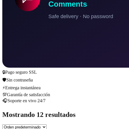
🔒
Pago seguro SSL
🛡️
Sin contraseña
⚡
Entrega instantánea
💯
Garantía de satisfacción
🎧
Soporte en vivo 24/7
Mostrando 12 resultados