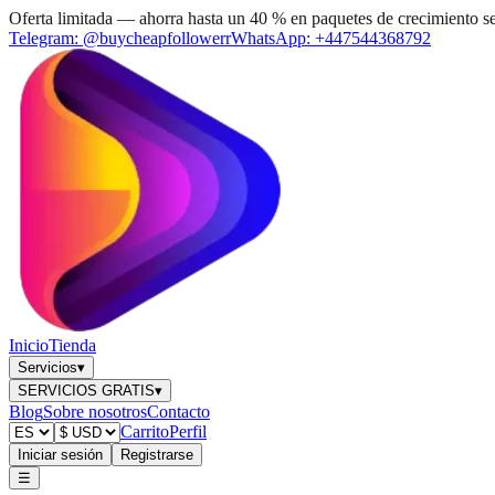
Oferta limitada — ahorra hasta un 40 % en paquetes de crecimiento s
Telegram:
@buycheapfollowerr
WhatsApp:
+447544368792
Inicio
Tienda
Servicios
▾
SERVICIOS GRATIS
▾
Blog
Sobre nosotros
Contacto
Carrito
Perfil
Iniciar sesión
Registrarse
☰