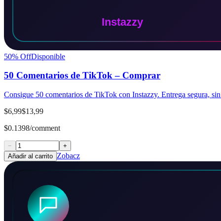
50
% Off
Disponible
50 Comentarios de TikTok – Comprar
Consigue 50 comentarios de TikTok con Instazzy. Entrega segura, sin 
$6,99
$13,99
$0.1398/comment
−
+
Zobacz
Añadir al carrito