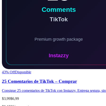
43
% Off
Disponible
25 Comentarios de TikTok – Comprar
Consigue 25 comentarios de TikTok con Instazzy. Entrega segura, sin 
$3,99
$6,99