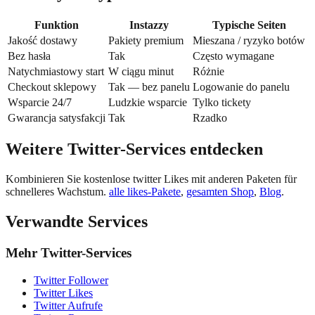
Funktion
Instazzy
Typische Seiten
Jakość dostawy
Pakiety premium
Mieszana / ryzyko botów
Bez hasła
Tak
Często wymagane
Natychmiastowy start
W ciągu minut
Różnie
Checkout sklepowy
Tak — bez panelu
Logowanie do panelu
Wsparcie 24/7
Ludzkie wsparcie
Tylko tickety
Gwarancja satysfakcji
Tak
Rzadko
Weitere Twitter-Services entdecken
Kombinieren Sie kostenlose twitter Likes mit anderen Paketen für
schnelleres Wachstum.
alle likes-Pakete
,
gesamten Shop
,
Blog
.
Verwandte Services
Mehr Twitter-Services
Twitter Follower
Twitter Likes
Twitter Aufrufe