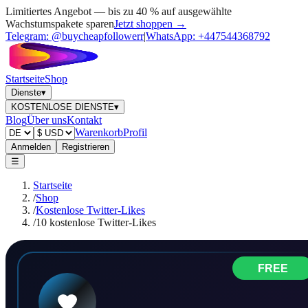
Limitiertes Angebot — bis zu 40 % auf ausgewählte
Wachstumspakete sparen
Jetzt shoppen →
Telegram:
@buycheapfollowerr
|
WhatsApp:
+447544368792
Startseite
Shop
Dienste
▾
KOSTENLOSE DIENSTE
▾
Blog
Über uns
Kontakt
Warenkorb
Profil
Anmelden
Registrieren
☰
Startseite
/
Shop
/
Kostenlose Twitter-Likes
/
10 kostenlose Twitter-Likes