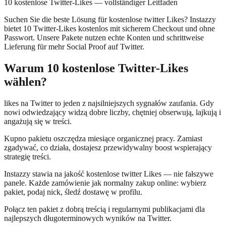
10 kostenlose Twitter-Likes — vollständiger Leitfaden
Suchen Sie die beste Lösung für kostenlose twitter Likes? Instazzy
bietet 10 Twitter-Likes kostenlos mit sicherem Checkout und ohne
Passwort. Unsere Pakete nutzen echte Konten und schrittweise
Lieferung für mehr Social Proof auf Twitter.
Warum 10 kostenlose Twitter-Likes
wählen?
likes na Twitter to jeden z najsilniejszych sygnałów zaufania. Gdy
nowi odwiedzający widzą dobre liczby, chętniej obserwują, lajkują i
angażują się w treści.
Kupno pakietu oszczędza miesiące organicznej pracy. Zamiast
zgadywać, co działa, dostajesz przewidywalny boost wspierający
strategię treści.
Instazzy stawia na jakość kostenlose twitter Likes — nie fałszywe
panele. Każde zamówienie jak normalny zakup online: wybierz
pakiet, podaj nick, śledź dostawę w profilu.
Połącz ten pakiet z dobrą treścią i regularnymi publikacjami dla
najlepszych długoterminowych wyników na Twitter.