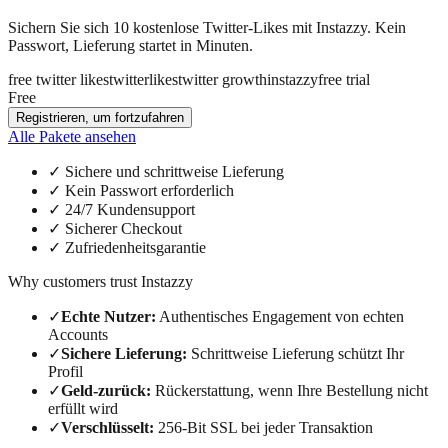
Sichern Sie sich 10 kostenlose Twitter-Likes mit Instazzy. Kein
Passwort, Lieferung startet in Minuten.
free twitter likes
twitter
likes
twitter growth
instazzy
free trial
Free
Registrieren, um fortzufahren
Alle Pakete ansehen
✓
Sichere und schrittweise Lieferung
✓
Kein Passwort erforderlich
✓
24/7 Kundensupport
✓
Sicherer Checkout
✓
Zufriedenheitsgarantie
Why customers trust Instazzy
✓
Echte Nutzer
:
Authentisches Engagement von echten
Accounts
✓
Sichere Lieferung
:
Schrittweise Lieferung schützt Ihr
Profil
✓
Geld-zurück
:
Rückerstattung, wenn Ihre Bestellung nicht
erfüllt wird
✓
Verschlüsselt
:
256-Bit SSL bei jeder Transaktion