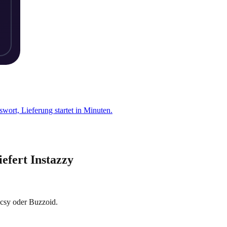
swort, Lieferung startet in Minuten.
efert Instazzy
icsy oder Buzzoid.