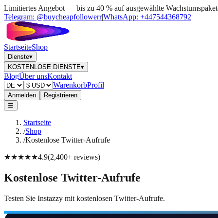
Limitiertes Angebot — bis zu 40 % auf ausgewählte Wachstumspaket
Telegram:
@buycheapfollowerr
|
WhatsApp:
+447544368792
Startseite
Shop
Dienste
▾
KOSTENLOSE DIENSTE
▾
Blog
Über uns
Kontakt
Warenkorb
Profil
Anmelden
Registrieren
☰
Startseite
/
Shop
/
Kostenlose Twitter-Aufrufe
★★★★★
4.9
(
2,400+
reviews
)
Kostenlose Twitter-Aufrufe
Testen Sie Instazzy mit kostenlosen Twitter-Aufrufe.