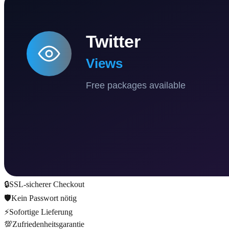
🔒
SSL-sicherer Checkout
🛡️
Kein Passwort nötig
⚡
Sofortige Lieferung
💯
Zufriedenheitsgarantie