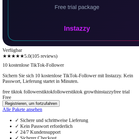
Verfügbar
★★★★★
5.0
(
105
reviews
)
10 kostenlose TikTok-Follower
Sichern Sie sich 10 kostenlose TikTok-Follower mit Instazzy. Kein
Passwort, Lieferung startet in Minuten.
free tiktok followers
tiktok
followers
tiktok growth
instazzy
free trial
Free
Registrieren, um fortzufahren
Alle Pakete ansehen
✓
Sichere und schrittweise Lieferung
✓
Kein Passwort erforderlich
✓
24/7 Kundensupport
✓
Sicherer Checkout