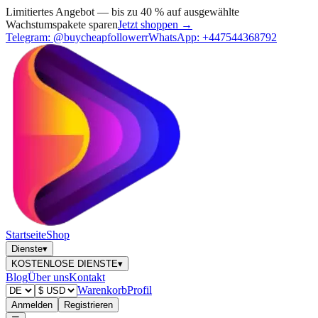
Limitiertes Angebot — bis zu 40 % auf ausgewählte
Wachstumspakete sparen
Jetzt shoppen →
Telegram:
@buycheapfollowerr
WhatsApp:
+447544368792
Startseite
Shop
Dienste
▾
KOSTENLOSE DIENSTE
▾
Blog
Über uns
Kontakt
Warenkorb
Profil
Anmelden
Registrieren