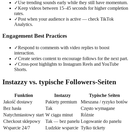
✓
Use trending sounds early while they still have momentum.
✓
Keep videos between 15–45 seconds for higher completion
rates.
✓
Post when your audience is active — check TikTok
Analytics.
Engagement Best Practices
✓
Respond to comments with video replies to boost
interaction.
✓
Create series content to encourage follows for the next part.
✓
Cross-post highlights to Instagram Reels and YouTube
Shorts.
Instazzy vs. typische Followers-Seiten
Funktion
Instazzy
Typische Seiten
Jakość dostawy
Pakiety premium
Mieszana / ryzyko botów
Bez hasła
Tak
Często wymagane
Natychmiastowy start
W ciągu minut
Różnie
Checkout sklepowy
Tak — bez panelu
Logowanie do panelu
Wsparcie 24/7
Ludzkie wsparcie
Tylko tickety