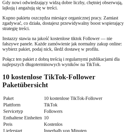
Gdy nowi odwiedzający widzą dobre liczby, chętniej obserwują,
lajkują i angażują się w treści.
Kupno pakietu oszczędza miesiące organicznej pracy. Zamiast
zgadywać, co działa, dostajesz przewidywalny boost wspierający
strategię treści.
Instazzy stawia na jakość kostenlose tiktok Follower — nie
fałszywe panele. Każde zamówienie jak normalny zakup online:
wybierz pakiet, podaj nick, śledź dostawę w profilu.
Połącz ten pakiet z dobrą treścią i regularnymi publikacjami dla
najlepszych długoterminowych wyników na TikTok.
10 kostenlose TikTok-Follower
Paketübersicht
Paket
10 kostenlose TikTok-Follower
Plattform
TikTok
Servicetyp
Followers
Enthaltene Einheiten
10
Preis
Kostenlos
Lieferstart
Innerhalb von Minuten