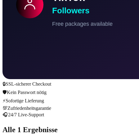
🔒
SSL-sicherer Checkout
🛡️
Kein Passwort nötig
⚡
Sofortige Lieferung
💯
Zufriedenheitsgarantie
🎧
24/7 Live-Support
Alle 1 Ergebnisse