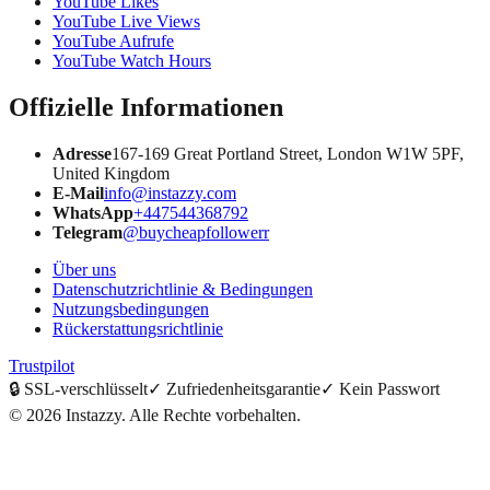
YouTube Likes
YouTube Live Views
YouTube Aufrufe
YouTube Watch Hours
Offizielle Informationen
Adresse
167-169 Great Portland Street, London W1W 5PF,
United Kingdom
E-Mail
info@instazzy.com
WhatsApp
+447544368792
Telegram
@buycheapfollowerr
Über uns
Datenschutzrichtlinie & Bedingungen
Nutzungsbedingungen
Rückerstattungsrichtlinie
Trustpilot
🔒
SSL-verschlüsselt
✓
Zufriedenheitsgarantie
✓
Kein Passwort
©
2026
Instazzy
.
Alle Rechte vorbehalten.