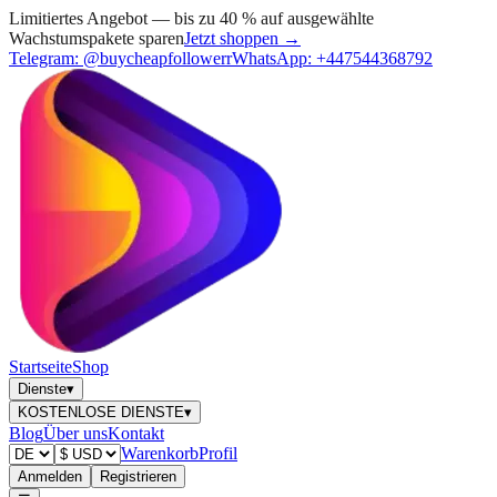
Limitiertes Angebot — bis zu 40 % auf ausgewählte
Wachstumspakete sparen
Jetzt shoppen →
Telegram:
@buycheapfollowerr
WhatsApp:
+447544368792
Startseite
Shop
Dienste
▾
KOSTENLOSE DIENSTE
▾
Blog
Über uns
Kontakt
Warenkorb
Profil
Anmelden
Registrieren