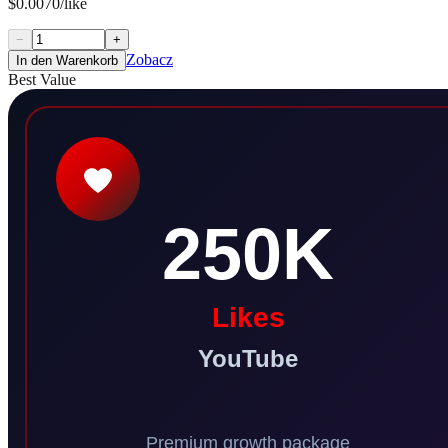
$0.0070/like
−
+
Zobacz
In den Warenkorb
Best Value