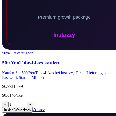
50
% Off
Verfügbar
500 YouTube-Likes kaufen
Kaufen Sie 500 YouTube-Likes bei Instazzy. Echte Lieferung, kein
Passwort, Start in Minuten.
$6,99
$13,99
$0.0140/like
−
+
Zobacz
In den Warenkorb