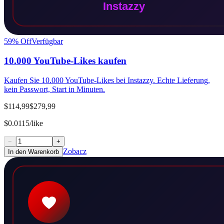
59
% Off
Verfügbar
10.000 YouTube-Likes kaufen
Kaufen Sie 10.000 YouTube-Likes bei Instazzy. Echte Lieferung,
kein Passwort, Start in Minuten.
$114,99
$279,99
$0.0115/like
−
+
Zobacz
In den Warenkorb