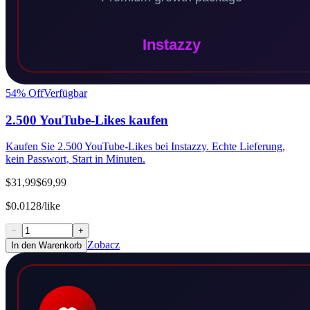
54
% Off
Verfügbar
2.500 YouTube-Likes kaufen
Kaufen Sie 2.500 YouTube-Likes bei Instazzy. Echte Lieferung,
kein Passwort, Start in Minuten.
$31,99
$69,99
$0.0128/like
−
+
Zobacz
In den Warenkorb