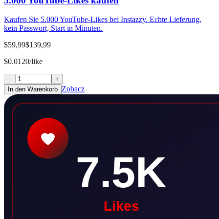
5.000 YouTube-Likes kaufen
Kaufen Sie 5.000 YouTube-Likes bei Instazzy. Echte Lieferung,
kein Passwort, Start in Minuten.
$59,99
$139,99
$0.0120/like
−
+
Zobacz
In den Warenkorb