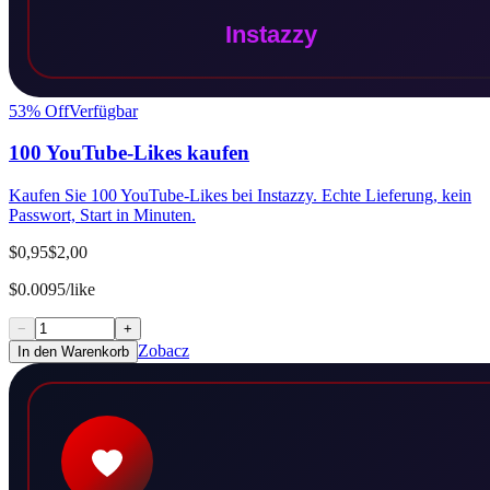
53
% Off
Verfügbar
100 YouTube-Likes kaufen
Kaufen Sie 100 YouTube-Likes bei Instazzy. Echte Lieferung, kein
Passwort, Start in Minuten.
$0,95
$2,00
$0.0095/like
−
+
Zobacz
In den Warenkorb