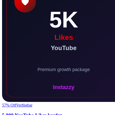
57
% Off
Verfügbar