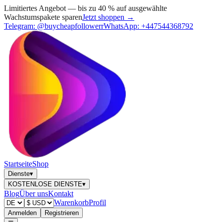
Limitiertes Angebot — bis zu 40 % auf ausgewählte
Wachstumspakete sparen
Jetzt shoppen →
Telegram:
@buycheapfollowerr
WhatsApp:
+447544368792
Startseite
Shop
Dienste
▾
KOSTENLOSE DIENSTE
▾
Blog
Über uns
Kontakt
Warenkorb
Profil
Anmelden
Registrieren