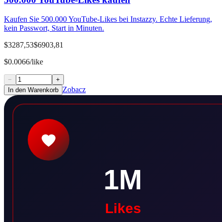
Kaufen Sie 500.000 YouTube-Likes bei Instazzy. Echte Lieferung,
kein Passwort, Start in Minuten.
$3287,53
$6903,81
$0.0066/like
−
+
Zobacz
In den Warenkorb