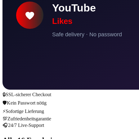
🔒
SSL-sicherer Checkout
🛡️
Kein Passwort nötig
⚡
Sofortige Lieferung
💯
Zufriedenheitsgarantie
🎧
24/7 Live-Support