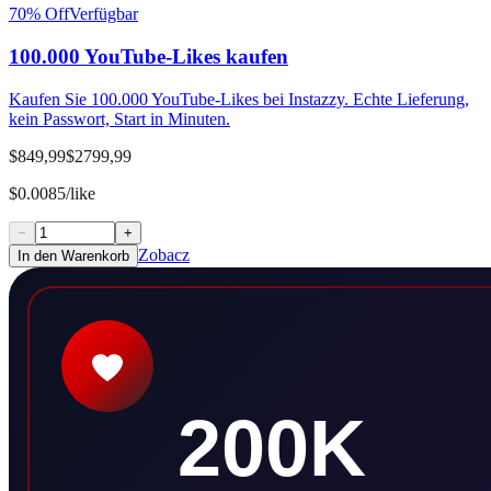
70
% Off
Verfügbar
100.000 YouTube-Likes kaufen
Kaufen Sie 100.000 YouTube-Likes bei Instazzy. Echte Lieferung,
kein Passwort, Start in Minuten.
$849,99
$2799,99
$0.0085/like
−
+
Zobacz
In den Warenkorb