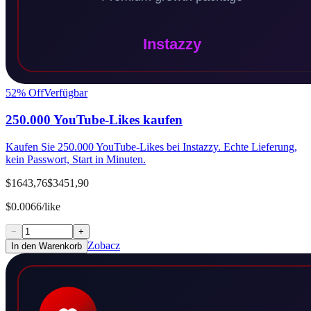
52
% Off
Verfügbar
250.000 YouTube-Likes kaufen
Kaufen Sie 250.000 YouTube-Likes bei Instazzy. Echte Lieferung,
kein Passwort, Start in Minuten.
$1643,76
$3451,90
$0.0066/like
−
+
Zobacz
In den Warenkorb