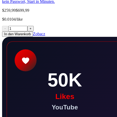
kein Passwort, Start in Minuten.
$259,99
$699,99
$0.0104/like
−
+
Zobacz
In den Warenkorb