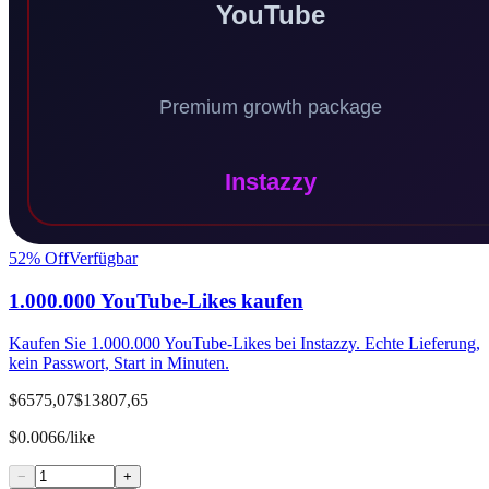
52
% Off
Verfügbar
1.000.000 YouTube-Likes kaufen
Kaufen Sie 1.000.000 YouTube-Likes bei Instazzy. Echte Lieferung,
kein Passwort, Start in Minuten.
$6575,07
$13807,65
$0.0066/like
−
+