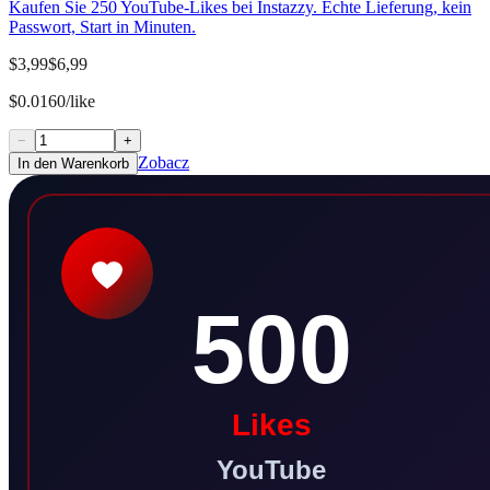
Kaufen Sie 250 YouTube-Likes bei Instazzy. Echte Lieferung, kein
Passwort, Start in Minuten.
$3,99
$6,99
$0.0160/like
−
+
Zobacz
In den Warenkorb