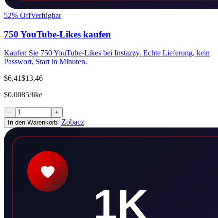
52
% Off
Verfügbar
750 YouTube-Likes kaufen
Kaufen Sie 750 YouTube-Likes bei Instazzy. Echte Lieferung, kein
Passwort, Start in Minuten.
$6,41
$13,46
$0.0085/like
−
+
Zobacz
In den Warenkorb