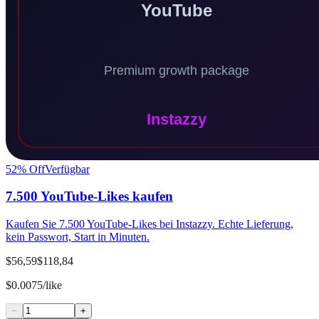
52
% Off
Verfügbar
7.500 YouTube-Likes kaufen
Kaufen Sie 7.500 YouTube-Likes bei Instazzy. Echte Lieferung,
kein Passwort, Start in Minuten.
$56,59
$118,84
$0.0075/like
−
+