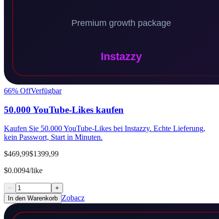
66
% Off
Verfügbar
50.000 YouTube-Likes kaufen
Kaufen Sie 50.000 YouTube-Likes bei Instazzy. Echte Lieferung,
kein Passwort, Start in Minuten.
$469,99
$1399,99
$0.0094/like
−
+
Zobacz
In den Warenkorb