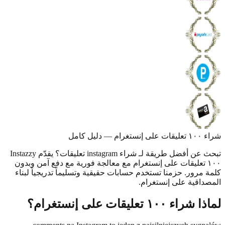
ل كامل
تبحث عن أفضل طريقة لـ شراء instagram تعليقات؟ يقدّم Instazzy
١٠ تعليقات على إنستغرام مع معالجة فورية مع دفع آمن وبدون
مرور. حزمنا تستخدم حسابات حقيقية وتسليماً تدريجياً لبناء
اقية على إنستغرام.
١٠٠ تعليقات على إنستغرام؟