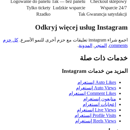
Logowanie do panelu
Tak — bez panelu
Checkout skle
Tylko tickety
Ludzkie wsparcie
Wsparcie
Rzadko
Tak
Gwarancja satysf
Odkryj więcej usług Instag
يقات مع حزم أخرى للنمو الأسرع.
كل حزم
comm
,
المتجر
,
المدونة
.
ات ذات صلة
 من خدمات Instagram
Auto Likes إنستغرام
Auto Views إنستغرام
Comment Likes إنستغرام
متابعون إنستغرام
إعجابات إنستغرام
Live Views إنستغرام
Profile Visits إنستغرام
Reels Views إنستغرام