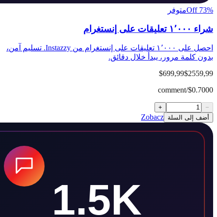
متوفر
إنستغرام
احصل على ١٬٠٠٠ تعليقات على إنستغرام من Instazzy. تسليم آمن،
كلمة مرور، يبدأ خلال دقائق.
$699,99
$25
$0.70
+
Zobacz
إلى السلة