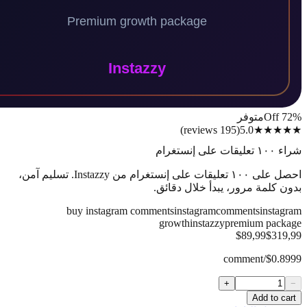
متوفر
)
reviews
195
(
5.0
★★
غرام
احصل على ١٠٠ تعليقات على إنستغرام من Instazzy. تسليم آمن،
كلمة مرور، يبدأ خلال دقائق.
buy instagram comments
instagram
comments
inst
growth
instazzy
premium pa
$89,99
$3
$0.89
+
Add to