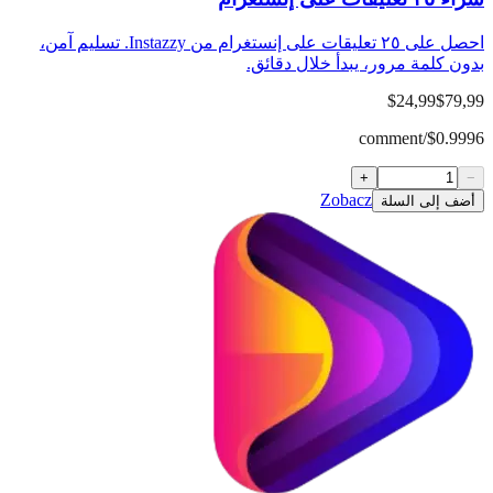
احصل على ٢٥ تعليقات على إنستغرام من Instazzy. تسليم آمن،
كلمة مرور، يبدأ خلال دقائق.
$24,99
$
$0.99
+
Zobacz
إلى السلة