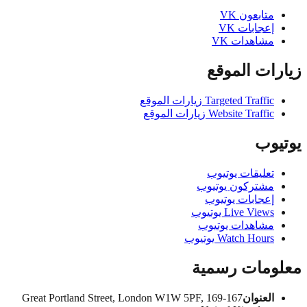
متابعون VK
إعجابات VK
مشاهدات VK
ات الموقع
Targeted Traffic زيارات الموقع
Website Traffic زيارات الموقع
يوب
تعليقات يوتيوب
مشتركون يوتيوب
إعجابات يوتيوب
Live Views يوتيوب
مشاهدات يوتيوب
Watch Hours يوتيوب
ومات رسمية
العنوان
167-169 Great Portland Street, London W1W 5PF,