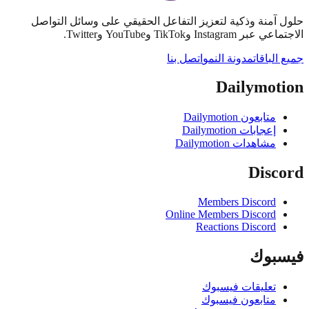
آمنة وذكية لتعزيز التفاعل الحقيقي على وسائل التواصل
Instag وTikTok وYouTube وTwitter.
لباقات
مدونة النمو
اتصل بنا
Dailymot
متابعون Dailymotion
إعجابات Dailymotion
مشاهدات Dailymotion
Disc
Members Discord
Online Members Discord
Reactions Discord
بوك
تعليقات فيسبوك
متابعون فيسبوك