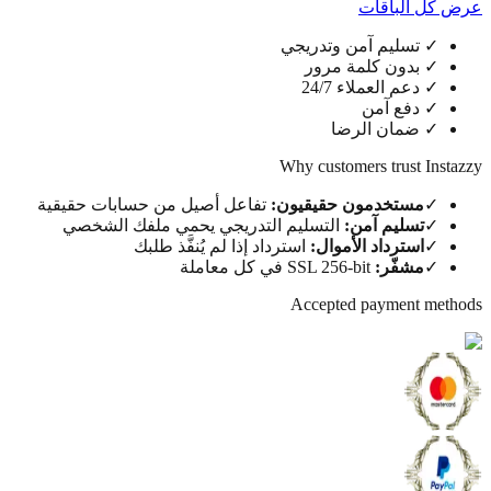
كل الباقات
✓
تسليم آمن وتدريجي
✓
بدون كلمة مرور
✓
دعم العملاء 24/7
✓
دفع آمن
✓
ضمان الرضا
Why customers trust Ins
✓
مستخدمون حقيقيون
:
تفاعل أصيل من حسابات حقيقية
✓
تسليم آمن
:
التسليم التدريجي يحمي ملفك الشخصي
✓
استرداد الأموال
:
استرداد إذا لم يُنفَّذ طلبك
✓
مشفّر
:
SSL 256-bit في كل معاملة
Accepted payment me