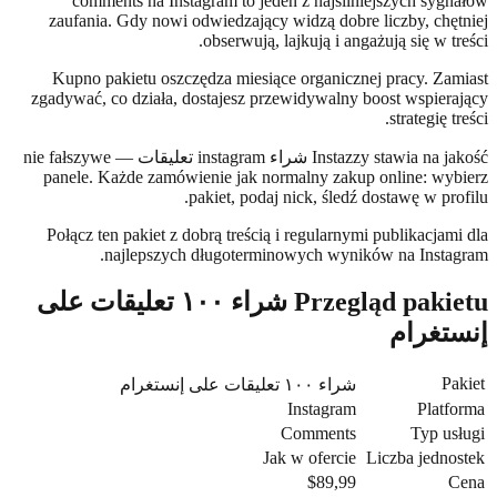
comments na Instagram to jeden z najsilniejszych syg
zaufania. Gdy nowi odwiedzający widzą dobre liczby, chę
obserwują, lajkują i angażują się w t
Kupno pakietu oszczędza miesiące organicznej pracy. Za
zgadywać, co działa, dostajesz przewidywalny boost wspier
strategię 
Instazzy stawia na jakość شراء instagram تعليقات — nie fałszywe
panele. Każde zamówienie jak normalny zakup online: wy
pakiet, podaj nick, śledź dostawę w pr
Połącz ten pakiet z dobrą treścią i regularnymi publikacja
najlepszych długoterminowych wyników na Insta
Przegląd pakietu شراء ١٠٠ تعليقات على
تغرام
P
شراء ١٠٠ تعليقات على إنستغرام
Instagram
Plat
Comments
Typ u
Jak w ofercie
Liczba jedn
$89,99