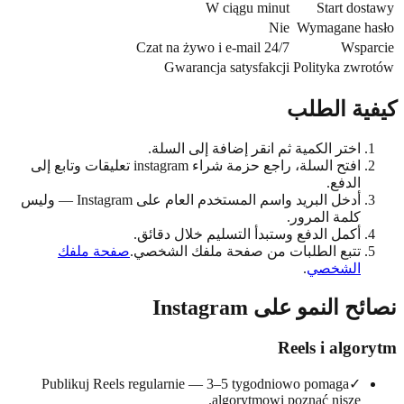
W ciągu minut
Start do
Nie
Wymagane h
Czat na żywo i e-mail 24/7
Wspa
Gwarancja satysfakcji
Polityka zw
ية الطلب
اختر الكمية ثم انقر إضافة إلى السلة.
افتح السلة، راجع حزمة شراء instagram تعليقات وتابع إلى
الدفع.
أدخل البريد واسم المستخدم العام على Instagram — وليس
كلمة المرور.
أكمل الدفع وستبدأ التسليم خلال دقائق.
تتبع الطلبات من صفحة ملفك الشخصي.
صفحة ملفك
الشخصي
.
 النمو على Instagram
Reels i algo
Publikuj Reels regularnie — 3–5 tygodniowo pomaga
✓
algorytmowi poznać niszę.