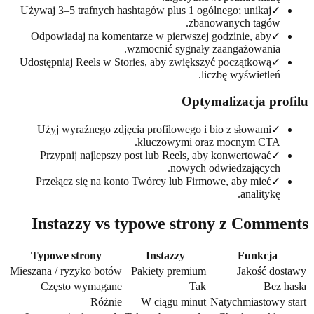
Używaj 3–5 trafnych hashtagów plus 1 ogólnego; unikaj
✓
zbanowanych tagów.
Odpowiadaj na komentarze w pierwszej godzinie, aby
✓
wzmocnić sygnały zaangażowania.
Udostępniaj Reels w Stories, aby zwiększyć początkową
✓
liczbę wyświetleń.
Optymalizacja pro
Użyj wyraźnego zdjęcia profilowego i bio z słowami
✓
kluczowymi oraz mocnym CTA.
Przypnij najlepszy post lub Reels, aby konwertować
✓
nowych odwiedzających.
Przełącz się na konto Twórcy lub Firmowe, aby mieć
✓
analitykę.
Instazzy vs typowe strony z Comme
Typowe strony
Instazzy
Funkcja
Mieszana / ryzyko botów
Pakiety premium
Jakość do
Często wymagane
Tak
Bez 
Różnie
W ciągu minut
Natychmiastowy 