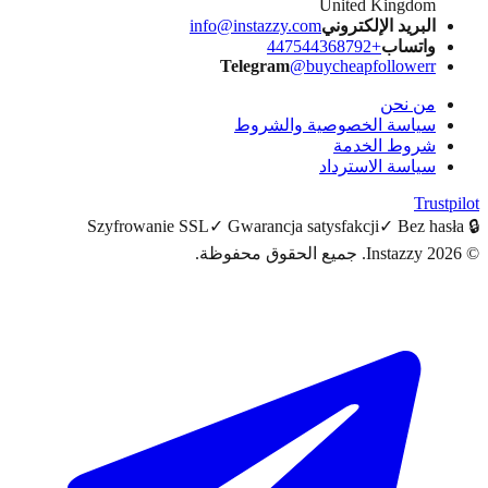
United Kingdom
البريد الإلكتروني
info@instazzy.com
واتساب
+447544368792
Telegram
@buycheapfollowerr
من نحن
سياسة الخصوصية والشروط
شروط الخدمة
سياسة الاسترداد
Trus
Szyfrowanie SSL
✓
Gwarancja satysfakcji
✓
Bez ha
20
Instazzy
.
جميع الحقوق محفوظة.