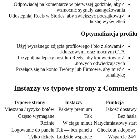
Odpowiadaj na komentarze w pierwszej godzinie, aby
✓
wzmocnić sygnały zaangażowania.
Udostępniaj Reels w Stories, aby zwiększyć początkową
✓
liczbę wyświetleń.
Optymalizacja pro
Użyj wyraźnego zdjęcia profilowego i bio z słowami
✓
kluczowymi oraz mocnym CTA.
Przypnij najlepszy post lub Reels, aby konwertować
✓
nowych odwiedzających.
Przełącz się na konto Twórcy lub Firmowe, aby mieć
✓
analitykę.
Instazzy vs typowe strony z Comme
Typowe strony
Instazzy
Funkcja
Mieszana / ryzyko botów
Pakiety premium
Jakość do
Często wymagane
Tak
Bez 
Różnie
W ciągu minut
Natychmiastowy 
Logowanie do panelu
Tak — bez panelu
Checkout skle
Tylko tickety
Ludzkie wsparcie
Wsparcie