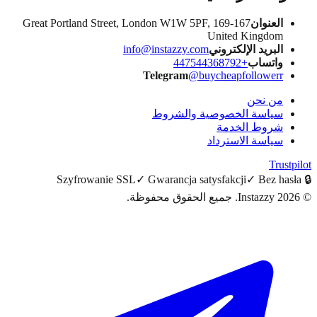
العنوان
167-169 Great Portland Street, London W1W 5PF,
United Kingdom
البريد الإلكتروني
info@instazzy.com
واتساب
+447544368792
Telegram
@buycheapfollowerr
من نحن
سياسة الخصوصية والشروط
شروط الخدمة
سياسة الاسترداد
Trus
Szyfrowanie SSL
✓
Gwarancja satysfakcji
✓
Bez ha
20
Instazzy
.
جميع الحقوق محفوظة.