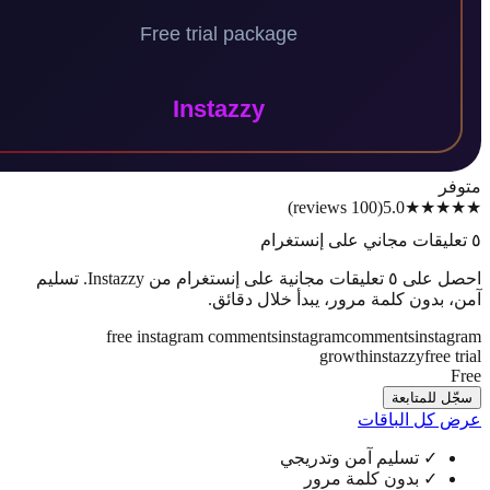
)
reviews
100
(
5.0
★★
احصل على ٥ تعليقات مجانية على إنستغرام من Instazzy. تسليم
بدون كلمة مرور، يبدأ خلال دقائق.
free instagram comments
instagram
comments
inst
growth
instazzy
fre
للمتابعة
كل الباقات
✓
تسليم آمن وتدريجي
✓
بدون كلمة مرور