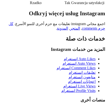
Rzadko
Tak
Gwarancja satysf
Odkryj więcej usług Instag
عليقات مع حزم أخرى للنمو الأسرع.
كل
,
المتجر
,
المدونة
.
ات ذات صلة
 من خدمات Instagram
Auto Likes إنستغرام
Auto Views إنستغرام
Comment Likes إنستغرام
تعليقات إنستغرام
متابعون إنستغرام
إعجابات إنستغرام
Live Views إنستغرام
Profile Visits إنستغرام
ت أخرى