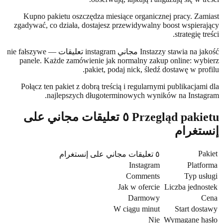
Kupno pakietu oszczędza miesiące organicznej pracy. Za
zgadywać, co działa, dostajesz przewidywalny boost wspier
strategię 
Instazzy stawia na jakość مجاني instagram تعليقات — nie fałszywe
panele. Każde zamówienie jak normalny zakup online: wy
pakiet, podaj nick, śledź dostawę w pr
Połącz ten pakiet z dobrą treścią i regularnymi publikacja
najlepszych długoterminowych wyników na Insta
Przegląd pakietu ٥ تعليقات مجاني على
تغرام
P
٥ تعليقات مجاني على إنستغرام
Instagram
Plat
Comments
Typ u
Jak w ofercie
Liczba jedn
Darmowy
W ciągu minut
Start do
Nie
Wymagane h