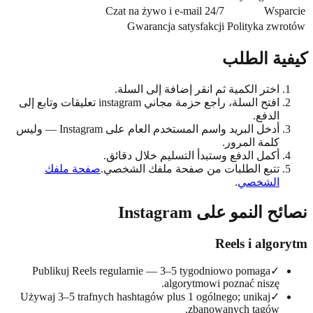
Czat na żywo i e-mail 24/7
Wspa
Gwarancja satysfakcji
Polityka zw
ية الطلب
اختر الكمية ثم انقر إضافة إلى السلة.
افتح السلة، راجع حزمة مجاني instagram تعليقات وتابع إلى
الدفع.
أدخل البريد واسم المستخدم العام على Instagram — وليس
كلمة المرور.
أكمل الدفع وستبدأ التسليم خلال دقائق.
تتبع الطلبات من صفحة ملفك الشخصي.
صفحة ملفك
الشخصي
.
 النمو على Instagram
Reels i algo
Publikuj Reels regularnie — 3–5 tygodniowo pomaga
✓
algorytmowi poznać niszę.
Używaj 3–5 trafnych hashtagów plus 1 ogólnego; unikaj
✓
zbanowanych tagów.