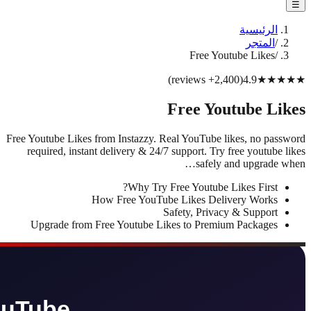
)
Free Youtube Likes from Instazzy. Re
required, instant delivery & 24/7
Why Try F
How Free YouTube
S
Upgrade from Free Youtube Lik