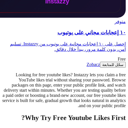
احصل على ١٠ إعجابات مجانية على يوتيوب من Instazzy. تسليم
ل دقائق.
Looking for free youtube likes?
YouTube likes trial without
packages on this page, enter your
delivery start within minutes. Whethe
a paid order or boosting a brand-new 
service is built for safe, gradual growt
Why Try Free Yo