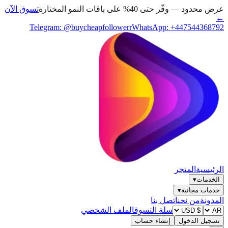
تسوق الآن
Telegram:
@buycheapfollowe
ملف الشخصي