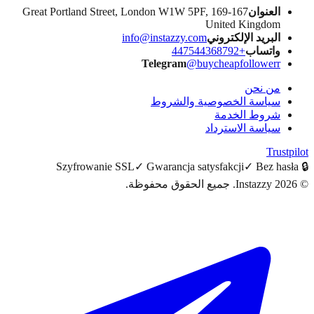
167-169 Great Portland Street, London
info@insta
Teleg
روط
Szyfrowanie SSL
✓
Gwara
 محفوظة.