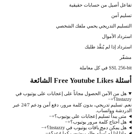
ية
 الشخصي
 على إعجابات على يوتيوب في
نعم. تسليم تدريجي، بدون كلمة مرور، دفع آمن ودعم 24/7 عبر
ى يوتيوب؟
+
−
؟
+
−
Inst؟
+
−
وب كما وُعد؟
+
−