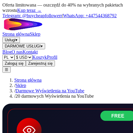
Oferta limitowana — oszczędź do 40% na wybranych pakietach
wzrostu
Kup teraz →
Telegram:
@buycheapfollowerr
|
WhatsApp:
+447544368792
Strona główna
Sklep
Usługi
▾
DARMOWE USŁUGI
▾
Blog
O nas
Kontakt
Koszyk
Profil
Zaloguj się
Zarejestruj się
☰
Strona główna
/
Sklep
/
Darmowe Wyświetlenia na YouTube
/
20 darmowych Wyświetlenia na YouTube