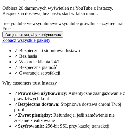
Odbierz 20 darmowych wyświetleń na YouTube z Instazzy.
Bezpieczna dostawa, bez hasła, start w kilka minut.
free youtube views
youtube
views
youtube growth
instazzy
free trial
Free
Zarejestruj się, aby kontynuować
Zobacz wszystkie pakiety
✓
Bezpieczna i stopniowa dostawa
✓
Bez hasła
✓
Wsparcie klienta 24/7
✓
Bezpieczna płatność
✓
Gwarancja satysfakcji
Why customers trust Instazzy
✓
Prawdziwi użytkownicy
:
Autentyczne zaangażowanie z
prawdziwych kont
✓
Bezpieczna dostawa
:
Stopniowa dostawa chroni Twój
profil
✓
Zwrot pieniędzy
:
Refundacja, jeśli zamówienie nie
zostanie zrealizowane
✓
Szyfrowanie
:
256-bit SSL przy każdej transakcji