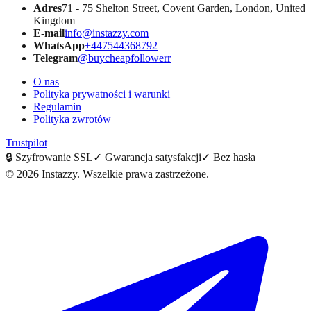
Adres
71 - 75 Shelton Street, Covent Garden, London, United
Kingdom
E-mail
info@instazzy.com
WhatsApp
+447544368792
Telegram
@buycheapfollowerr
O nas
Polityka prywatności i warunki
Regulamin
Polityka zwrotów
Trustpilot
🔒
Szyfrowanie SSL
✓
Gwarancja satysfakcji
✓
Bez hasła
©
2026
Instazzy
.
Wszelkie prawa zastrzeżone.