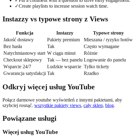
✓
Pin a comment with a question to drive early engagement.
✓
Create playlists to increase session watch time.
Instazzy vs typowe strony z Views
Funkcja
Instazzy
Typowe strony
Jakość dostawy
Pakiety premium
Mieszana / ryzyko botów
Bez hasła
Tak
Często wymagane
Natychmiastowy start
W ciągu minut
Różnie
Checkout sklepowy
Tak — bez panelu
Logowanie do panelu
Wsparcie 24/7
Ludzkie wsparcie
Tylko tickety
Gwarancja satysfakcji
Tak
Rzadko
Odkryj więcej usług YouTube
Połącz darmowe youtube wyświetleń z innymi pakietami, aby
szybciej rosnąć.
wszystkie pakiety views
,
cały sklep
,
blog
.
Powiązane usługi
Więcej usług YouTube