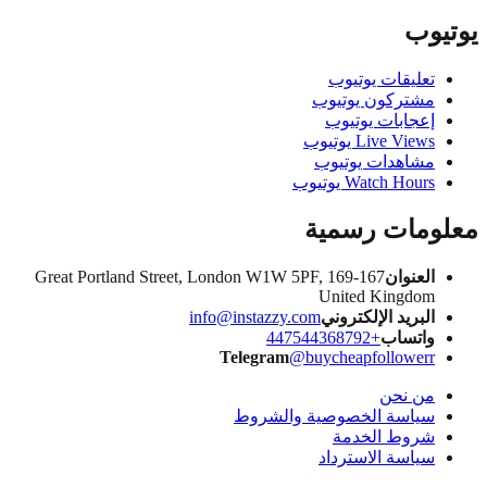
يوب
تعليقات يوتيوب
مشتركون يوتيوب
إعجابات يوتيوب
Live Views يوتيوب
مشاهدات يوتيوب
Watch Hours يوتيوب
ومات رسمية
العنوان
167-169 Great Portland Street, London W1W 5PF,
United Kingdom
البريد الإلكتروني
info@instazzy.com
واتساب
+447544368792
Telegram
@buycheapfollowerr
من نحن
سياسة الخصوصية والشروط
شروط الخدمة
سياسة الاسترداد