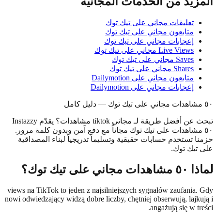
يد من الخدمات المجانية
تعليقات مجاني على تيك توك
متابعون مجاني على تيك توك
إعجابات مجاني على تيك توك
Live Views مجاني على تيك توك
Saves مجاني على تيك توك
Shares مجاني على تيك توك
متابعون مجاني على Dailymotion
إعجابات مجاني على Dailymotion
تبحث عن أفضل طريقة لـ مجاني tiktok مشاهدات؟ يقدّم Instazzy
مشاهدات على تيك توك مجاناً مع دفع آمن وبدون كلمة مرور.
 تستخدم حسابات حقيقية وتسليماً تدريجياً لبناء المصداقية
يك توك.
 على تيك توك؟
views na TikTok to jeden z najsilniejszych sygnałów zaufania
nowi odwiedzający widzą dobre liczby, chętniej obserwują, lajk
angażują się w t