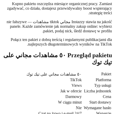
Kupno pakietu oszczędza miesiące organicznej pracy. Za
zgadywać, co działa, dostajesz przewidywalny boost wspier
strategię 
Instazzy stawia na jakość مجاني tiktok مشاهدات — nie fałszywe
panele. Każde zamówienie jak normalny zakup online: wy
pakiet, podaj nick, śledź dostawę w pr
Połącz ten pakiet z dobrą treścią i regularnymi publikacja
najlepszych długoterminowych wyników na Ti
Przegląd pakietu ٥٠ مشاهدات مجاني على
 توك
P
٥٠ مشاهدات مجاني على تيك توك
TikTok
Plat
Views
Typ u
Jak w ofercie
Liczba jedn
Darmowy
W ciągu minut
Start do
Nie
Wymagane h
Czat na żywo i e-mail 24/7
Wspa