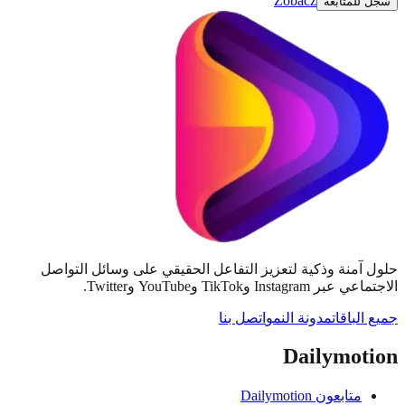
Zobacz
للمتابعة
آمنة وذكية لتعزيز التفاعل الحقيقي على وسائل التواصل
Instag وTikTok وYouTube وTwitter.
لباقات
مدونة النمو
اتصل بنا
Dailymot
متابعون Dailymotion