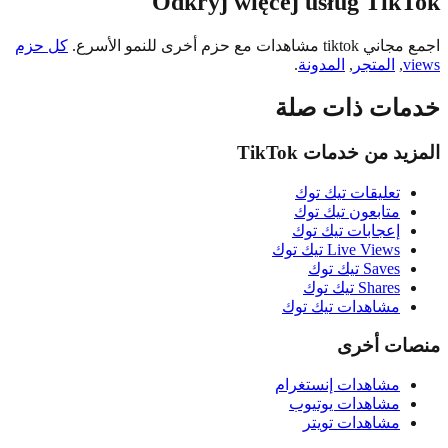
Odkryj więcej usług Tik
هدات مع حزم أخرى للنمو الأسرع.
كل حزم
,
المتجر
,
المدونة
.
ات ذات صلة
د من خدمات TikTok
تعليقات تيك توك
متابعون تيك توك
إعجابات تيك توك
Live Views تيك توك
Saves تيك توك
Shares تيك توك
مشاهدات تيك توك
ت أخرى
مشاهدات إنستغرام
مشاهدات يوتيوب
مشاهدات تويتر