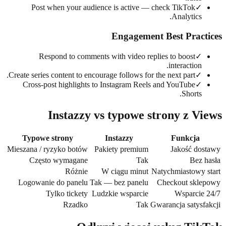
Post when your audience is active — check TikTok
✓
Analytics.
Engagement Best Pract
Respond to comments with video replies to boost
✓
interaction.
Create series content to encourage follows for the next part.
✓
Cross-post highlights to Instagram Reels and YouTube
✓
Shorts.
Instazzy vs typowe strony z V
Typowe strony
Instazzy
Funkcja
Mieszana / ryzyko botów
Pakiety premium
Jakość do
Często wymagane
Tak
Bez 
Różnie
W ciągu minut
Natychmiastowy 
Logowanie do panelu
Tak — bez panelu
Checkout skle
Tylko tickety
Ludzkie wsparcie
Wsparcie
Rzadko
Tak
Gwarancja satysf