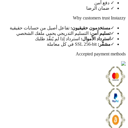
✓
دفع آمن
✓
ضمان الرضا
Why customers trust Ins
✓
مستخدمون حقيقيون
:
تفاعل أصيل من حسابات حقيقية
✓
تسليم آمن
:
التسليم التدريجي يحمي ملفك الشخصي
✓
استرداد الأموال
:
استرداد إذا لم يُنفَّذ طلبك
✓
مشفّر
:
SSL 256-bit في كل معاملة
Accepted payment me