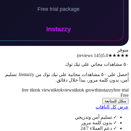
)
reviews
145
(
5.0
★★
احصل على ٥٠ مشاهدات مجانية على تيك توك من Instazzy. تسليم
بدون كلمة مرور، يبدأ خلال دقائق.
free tiktok views
tiktok
views
tiktok growth
instazzy
fre
للمتابعة
كل الباقات
✓
تسليم آمن وتدريجي
✓
بدون كلمة مرور
✓
دعم العملاء 24/7