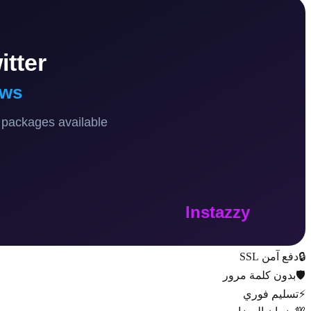
🔒
دفع آمن SSL
🛡️
بدون كلمة مرور
⚡
تسليم فوري