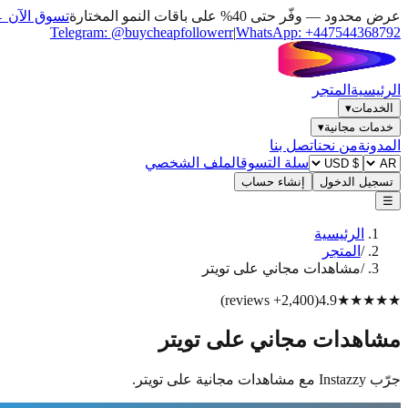
عرض محدود — وفّر حتى 40% على باقات النمو المختارة
تسوق الآن 
Telegram:
@buycheapfollowerr
|
WhatsApp:
+447544368792
الرئيسية
المتجر
الخدمات
▾
خدمات مجانية
▾
المدونة
من نحن
اتصل بنا
سلة التسوق
الملف الشخصي
تسجيل الدخول
إنشاء حساب
☰
الرئيسية
/
المتجر
/
مشاهدات مجاني على تويتر
)
reviews
2,400+
(
4.9
★★★★★
مشاهدات مجاني على تويتر
جرّب Instazzy مع مشاهدات مجانية على تويتر.