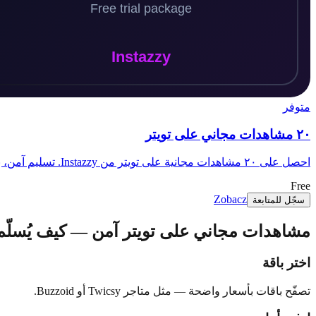
متوفر
٢٠ مشاهدات مجاني على تويتر
احصل على ٢٠ مشاهدات مجانية على تويتر من Instazzy. تسليم آمن، بدون كلمة مرور، يبدأ خلال دقائق.
Free
Zobacz
سجّل للمتابعة
مشاهدات مجاني على تويتر آمن — كيف يُسلّم nstazzy
اختر باقة
تصفّح باقات بأسعار واضحة — مثل متاجر Twicsy أو Buzzoid.