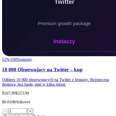
52
% Off
Dostępny
10 000 Obserwujący na Twitter – kup
Odbierz 10 000 obserwujących na Twitter z Instazzy. Bezpieczna
dostawa, bez hasła, start w kilka minut.
$107,99
$223,99
$0.0108/follower
−
+