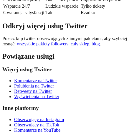
Wsparcie 24/7
Ludzkie wsparcie
Tylko tickety
Gwarancja satysfakcji
Tak
Rzadko
Odkryj więcej usług Twitter
Połącz kup twitter obserwujących z innymi pakietami, aby szybciej
rosnąć.
wszystkie pakiety followers
,
cały sklep
,
blog
.
Powiązane usługi
Więcej usług Twitter
Komentarze na Twitter
Polubienia na Twitter
Retweety na Twitter
Wyświetlenia na Twitter
Inne platformy
Obserwujący na Instagram
Obserwujący na TikTok
Komentarze na YouTube