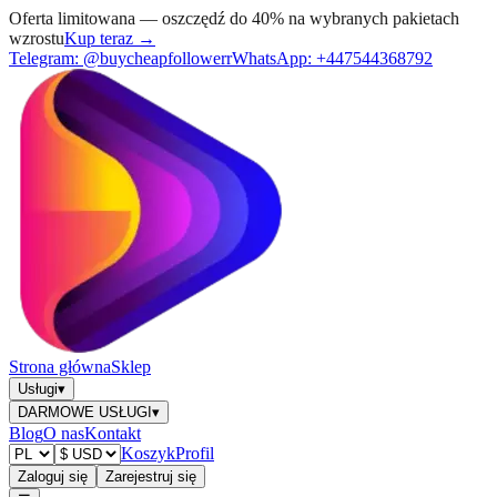
Oferta limitowana — oszczędź do 40% na wybranych pakietach
wzrostu
Kup teraz →
Telegram:
@buycheapfollowerr
WhatsApp:
+447544368792
Strona główna
Sklep
Usługi
▾
DARMOWE USŁUGI
▾
Blog
O nas
Kontakt
Koszyk
Profil
Zaloguj się
Zarejestruj się