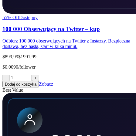
55
% Off
Dostępny
100 000 Obserwujący na Twitter – kup
Odbierz 100 000 obserwujących na Twitter z Instazzy. Bezpieczna
dostawa, bez hasła, start w kilka minut.
$899,99
$1991,99
$0.0090/follower
−
+
Zobacz
Dodaj do koszyka
Best Value