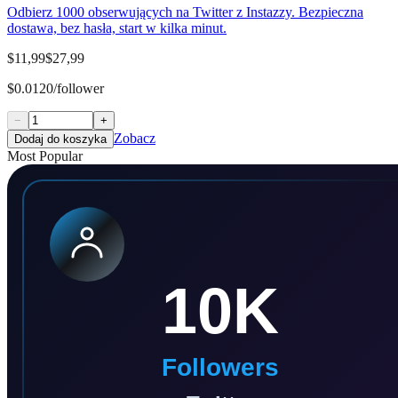
Odbierz 1000 obserwujących na Twitter z Instazzy. Bezpieczna
dostawa, bez hasła, start w kilka minut.
$11,99
$27,99
$0.0120/follower
−
+
Zobacz
Dodaj do koszyka
Most Popular