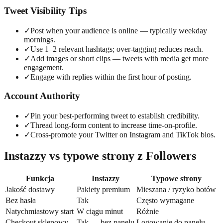
Tweet Visibility Tips
✓
Post when your audience is online — typically weekday
mornings.
✓
Use 1–2 relevant hashtags; over-tagging reduces reach.
✓
Add images or short clips — tweets with media get more
engagement.
✓
Engage with replies within the first hour of posting.
Account Authority
✓
Pin your best-performing tweet to establish credibility.
✓
Thread long-form content to increase time-on-profile.
✓
Cross-promote your Twitter on Instagram and TikTok bios.
Instazzy vs typowe strony z Followers
Funkcja
Instazzy
Typowe strony
Jakość dostawy
Pakiety premium
Mieszana / ryzyko botów
Bez hasła
Tak
Często wymagane
Natychmiastowy start
W ciągu minut
Różnie
Checkout sklepowy
Tak — bez panelu
Logowanie do panelu