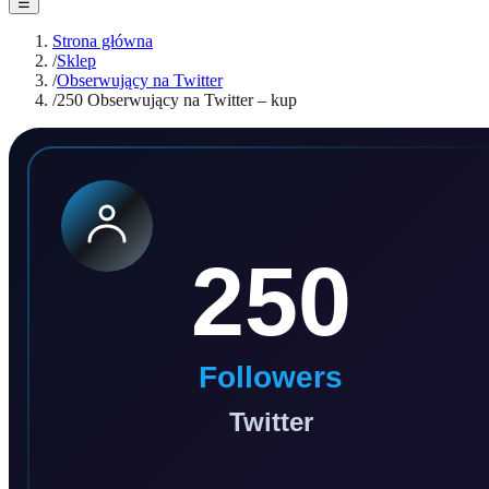
☰
Strona główna
/
Sklep
/
Obserwujący na Twitter
/
250 Obserwujący na Twitter – kup