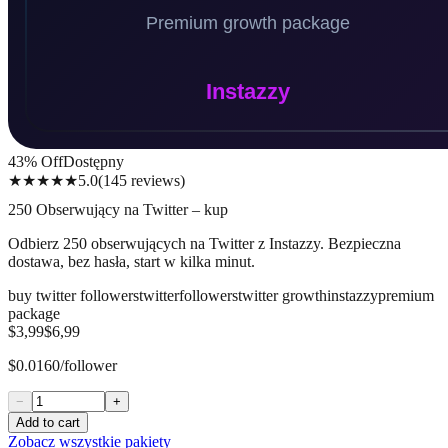
43
% Off
Dostępny
★★★★★
5.0
(
145
reviews
)
250 Obserwujący na Twitter – kup
Odbierz 250 obserwujących na Twitter z Instazzy. Bezpieczna
dostawa, bez hasła, start w kilka minut.
buy twitter followers
twitter
followers
twitter growth
instazzy
premium
package
$3,99
$6,99
$0.0160/follower
−
+
Add to cart
Zobacz wszystkie pakiety