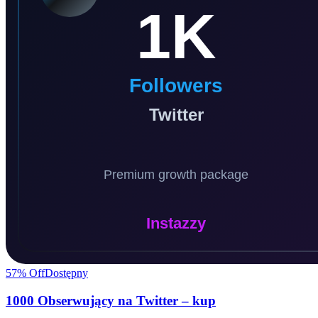
57
% Off
Dostępny
1000 Obserwujący na Twitter – kup