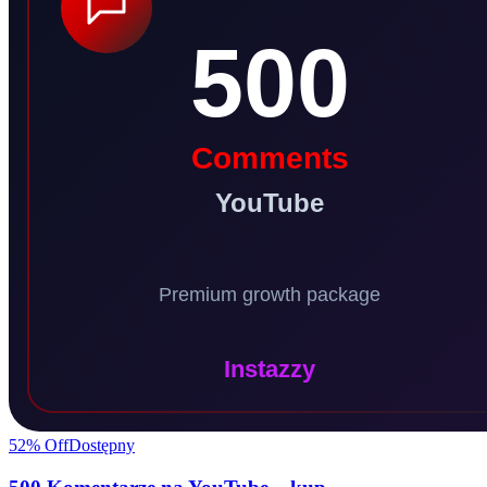
52
% Off
Dostępny