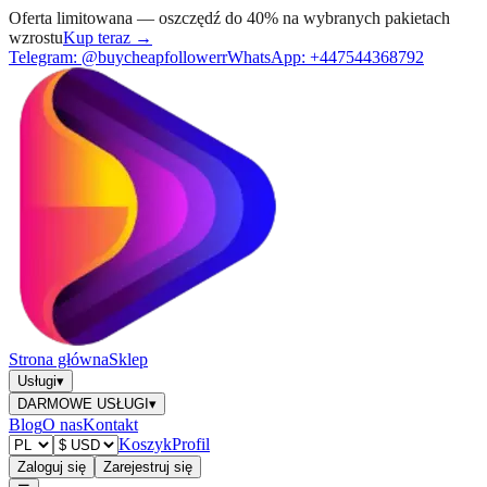
Oferta limitowana — oszczędź do 40% na wybranych pakietach
wzrostu
Kup teraz →
Telegram:
@buycheapfollowerr
WhatsApp:
+447544368792
Strona główna
Sklep
Usługi
▾
DARMOWE USŁUGI
▾
Blog
O nas
Kontakt
Koszyk
Profil
Zaloguj się
Zarejestruj się