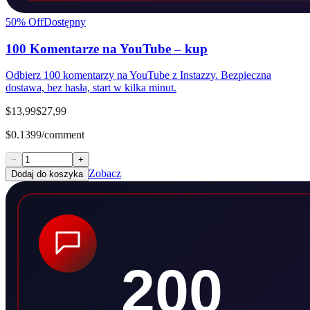
50
% Off
Dostępny
100 Komentarze na YouTube – kup
Odbierz 100 komentarzy na YouTube z Instazzy. Bezpieczna
dostawa, bez hasła, start w kilka minut.
$13,99
$27,99
$0.1399/comment
−
+
Zobacz
Dodaj do koszyka