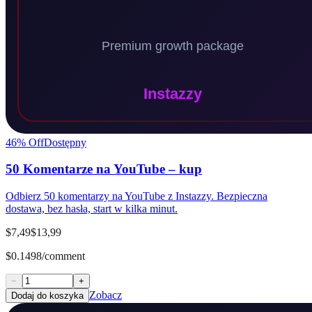
46
% Off
Dostępny
50 Komentarze na YouTube – kup
Odbierz 50 komentarzy na YouTube z Instazzy. Bezpieczna
dostawa, bez hasła, start w kilka minut.
$7,49
$13,99
$0.1498/comment
−
+
Zobacz
Dodaj do koszyka