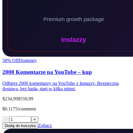
58
% Off
Dostępny
2000 Komentarze na YouTube – kup
Odbierz 2000 komentarzy na YouTube z Instazzy. Bezpieczna
dostawa, bez hasła, start w kilka minut.
$234,99
$559,99
$0.1175/comment
−
+
Zobacz
Dodaj do koszyka