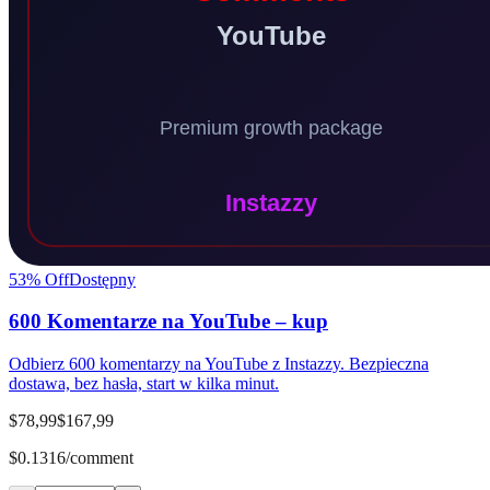
53
% Off
Dostępny
600 Komentarze na YouTube – kup
Odbierz 600 komentarzy na YouTube z Instazzy. Bezpieczna
dostawa, bez hasła, start w kilka minut.
$78,99
$167,99
$0.1316/comment