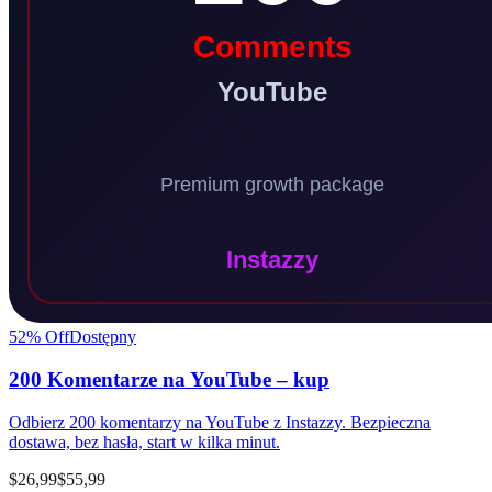
52
% Off
Dostępny
200 Komentarze na YouTube – kup
Odbierz 200 komentarzy na YouTube z Instazzy. Bezpieczna
dostawa, bez hasła, start w kilka minut.
$26,99
$55,99