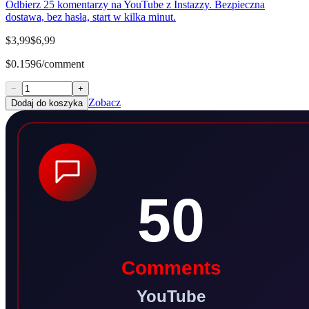
Odbierz 25 komentarzy na YouTube z Instazzy. Bezpieczna
dostawa, bez hasła, start w kilka minut.
$3,99
$6,99
$0.1596/comment
−
+
Zobacz
Dodaj do koszyka