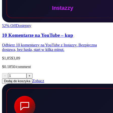
52
% Off
Dostępny
10 Komentarze na YouTube – kup
Odbierz 10 komentarzy na YouTube z Instazzy. Bezpieczna
dostawa, bez hasła, start w kilka minut.
$1,85
$3,89
$0.1850/comment
−
+
Zobacz
Dodaj do koszyka