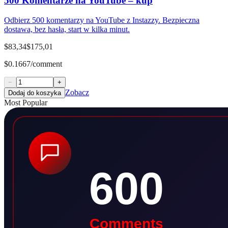
500 Komentarze na YouTube – kup
Odbierz 500 komentarzy na YouTube z Instazzy. Bezpieczna
dostawa, bez hasła, start w kilka minut.
$83,34
$175,01
$0.1667/comment
−
+
Zobacz
Dodaj do koszyka
Most Popular