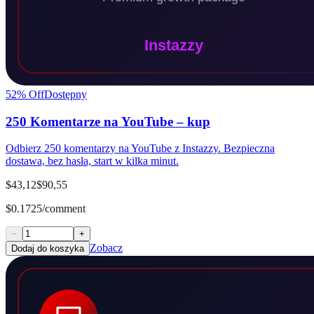
52
% Off
Dostępny
250 Komentarze na YouTube – kup
Odbierz 250 komentarzy na YouTube z Instazzy. Bezpieczna
dostawa, bez hasła, start w kilka minut.
$43,12
$90,55
$0.1725/comment
−
+
Zobacz
Dodaj do koszyka