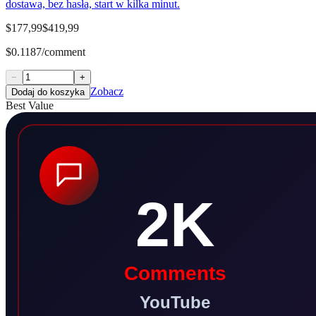
dostawa, bez hasła, start w kilka minut.
$177,99
$419,99
$0.1187/comment
−
+
Zobacz
Dodaj do koszyka
Best Value