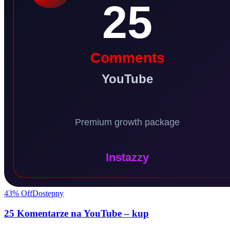
43
% Off
Dostępny
25 Komentarze na YouTube – kup