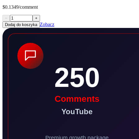
$0.1349/comment
−
+
Zobacz
Dodaj do koszyka