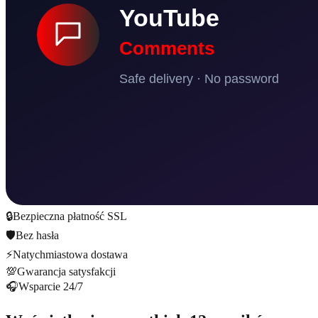
🔒
Bezpieczna płatność SSL
🛡️
Bez hasła
⚡
Natychmiastowa dostawa
💯
Gwarancja satysfakcji
🎧
Wsparcie 24/7