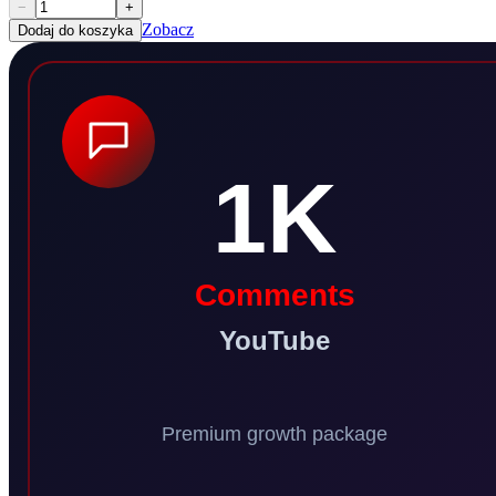
−
+
Zobacz
Dodaj do koszyka