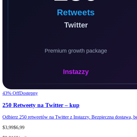
43
% Off
Dostępny
250 Retweety na Twitter – kup
Odbierz 250 retweetów na Twitter z Instazzy. Bezpieczna dostawa, bez
$3,99
$6,99