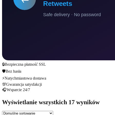
🔒
Bezpieczna płatność SSL
🛡️
Bez hasła
⚡
Natychmiastowa dostawa
💯
Gwarancja satysfakcji
🎧
Wsparcie 24/7
Wyświetlanie wszystkich 17 wyników