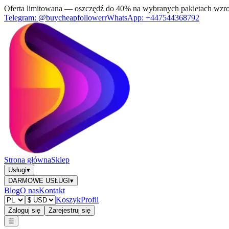
Oferta limitowana — oszczędź do 40% na wybranych pakietach wzro
Telegram:
@buycheapfollowerr
WhatsApp:
+447544368792
Strona główna
Sklep
Usługi
▾
DARMOWE USŁUGI
▾
Blog
O nas
Kontakt
Koszyk
Profil
Zaloguj się
Zarejestruj się
☰