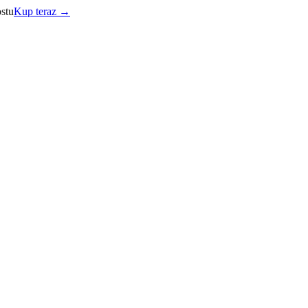
stu
Kup teraz →