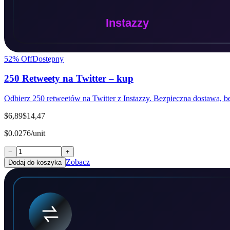
52
% Off
Dostępny
250 Retweety na Twitter – kup
Odbierz 250 retweetów na Twitter z Instazzy. Bezpieczna dostawa, bez
$6,89
$14,47
$0.0276/unit
−
+
Zobacz
Dodaj do koszyka