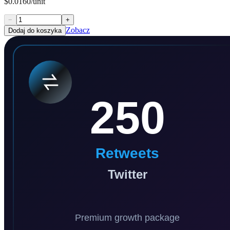
$0.0160/unit
−
+
Zobacz
Dodaj do koszyka