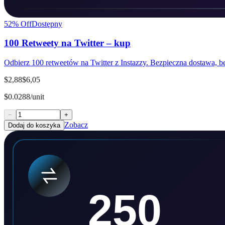
52
% Off
Dostępny
100 Retweety na Twitter – kup
Odbierz 100 retweetów na Twitter z Instazzy. Bezpieczna dostawa, bez
$2,88
$6,05
$0.0288/unit
−
+
Zobacz
Dodaj do koszyka