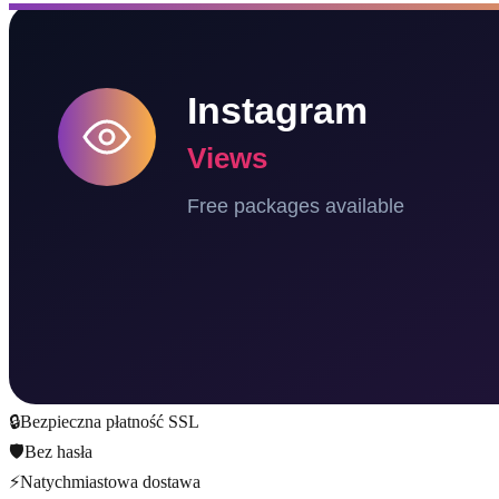
🔒
Bezpieczna płatność SSL
🛡️
Bez hasła
⚡
Natychmiastowa dostawa