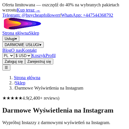
Oferta limitowana — oszczędź do 40% na wybranych pakietach
wzrostu
Kup teraz →
Telegram:
@buycheapfollowerr
|
WhatsApp:
+447544368792
Strona główna
Sklep
Usługi
▾
DARMOWE USŁUGI
▾
Blog
O nas
Kontakt
Koszyk
Profil
Zaloguj się
Zarejestruj się
☰
Strona główna
/
Sklep
/
Darmowe Wyświetlenia na Instagram
★★★★★
4.9
(
2,400+
reviews
)
Darmowe Wyświetlenia na Instagram
Wypróbuj Instazzy z darmowymi wyświetleń na Instagram.