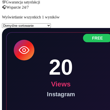
💯
Gwarancja satysfakcji
🎧
Wsparcie 24/7
Wyświetlanie wszystkich 1 wyników